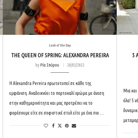
Look of the Day
THE QUEEN OF SPRING: ALEXANDRA PEREIRA
5 
by
Ρία Σπύρου
28/02/2022
Η Alexandra Pereira πρωτοτυπεί σε κάθε της
Μια και 
εμφάνιση. Αναδεικνύει το πορτοκαλί χρώμα με άνεση
όλα! 5 ν
στην καθημερινότητα και μας προτρέπει να το
δυναμικ
φορέσουμε είτε σε σοφιστικέ στυλ είτε με ένα πιο …
μεταμο