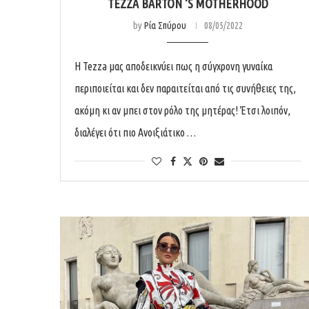
TEZZA BARTON ‘S MOTHERHOOD
by
Ρία Σπύρου
08/05/2022
Η Tezza μας αποδεικνύει πως η σύγχρονη γυναίκα
περιποιείται και δεν παραιτείται από τις συνήθειες της,
ακόμη κι αν μπει στον ρόλο της μητέρας! Έτσι λοιπόν,
διαλέγει ότι πιο Ανοιξιάτικο …