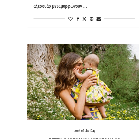
αξεσουάρ μεταμορφώνουν …
Look of the Day