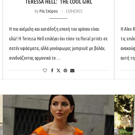
TERESSA HELL: THE COOL GIRL
by
Ρία Σπύρου
25/04/2022
Η πιο ανέμελη και αισιόδοξη εποχή του χρόνου είναι
H Alex 
εδώ! Η Teressa Hell επιλέγει όχι τόσο τα floral prints σε
τις επιλ
σατέν υφάσματα, αλλά μονόχρωμες jumpsuit με βολάν,
ανακούφ
συνδυάζοντας αρμονικά το …
αυτή τη