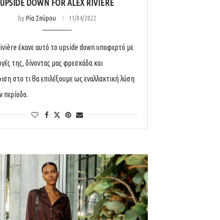
UPSIDE DOWN FOR ALEX RIVIÈRE
by
Ρία Σπύρου
11/04/2022
Rivière έκανε αυτό το upside down υποφερτό με
ογές της, δίνοντας μας φρεσκάδα και
ιση στο τι θα επιλέξουμε ως εναλλακτική λύση
ν περίοδο.