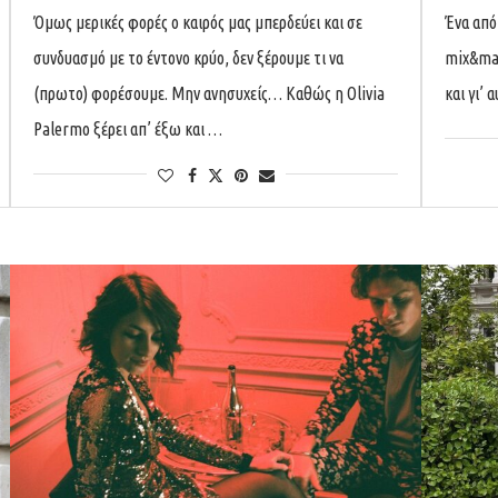
Όμως μερικές φορές ο καιρός μας μπερδεύει και σε
Ένα από 
συνδυασμό με το έντονο κρύο, δεν ξέρουμε τι να
mix&mat
(πρωτο) φορέσουμε. Μην ανησυχείς… Καθώς η Olivia
και γι’ 
Palermo ξέρει απ’ έξω και …