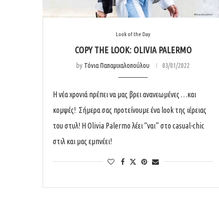
Look of the Day
COPY THE LOOK: OLIVIA PALERMO
by
Τόνια Παπαμιχαλοπούλου
03/01/2022
Η νέα χρονιά πρέπει να μας βρει ανανεωμένες …και
κομψές! Σήμερα σας προτείνουμε ένα look της ιέρειας
του στυλ! Η Olivia Palermo λέει “ναι” στο casual-chic
στιλ και μας εμπνέει!