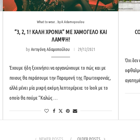
What to wear...by A.Adamopoulou
“3, 2, 1! ΚΑΛΉ ΧΡΟΝΙΆ” ΜΕ ΧΑΜΌΓΕΛΟ ΚΑΙ
CO
ΛΆΜΨΗ!
by
Αντιγόνη Αδαμοπούλου
29/12/2021
Όχι δεν
Έχουμε ήδη ξεκινήσει να οργανώνουμε το πώς και με
οφθαλμα
ποιους θα περάσουμε την Παραμονή της Πρωτοχρονιάς,
αγαπημέν
αλλά μένει μία μικρή ακόμη λεπτομέρεια: το look με το
οποίο θα πούμε “Καλώς …
NEWER POSTS
OLDER POSTS