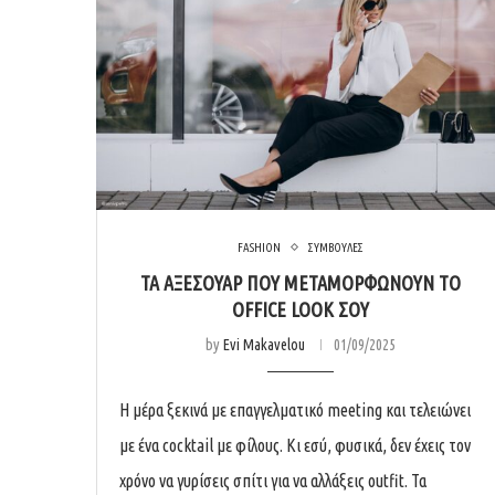
FASHION
ΣΥΜΒΟΥΛΕΣ
ΤΑ ΑΞΕΣΟΥΆΡ ΠΟΥ ΜΕΤΑΜΟΡΦΏΝΟΥΝ ΤΟ
OFFICE LOOK ΣΟΥ
by
Evi Makavelou
01/09/2025
Η μέρα ξεκινά με επαγγελματικό meeting και τελειώνει
με ένα cocktail με φίλους. Κι εσύ, φυσικά, δεν έχεις τον
χρόνο να γυρίσεις σπίτι για να αλλάξεις outfit. Τα