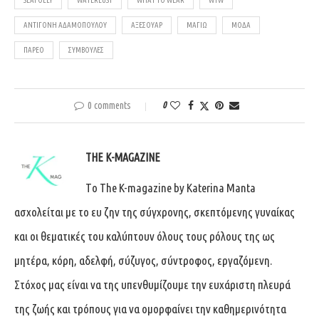
ΑΝΤΙΓΌΝΗ ΑΔΑΜΟΠΟΎΛΟΥ
ΑΞΕΣΟΥΆΡ
ΜΑΓΙΏ
ΜΌΔΑ
ΠΑΡΕΌ
ΣΥΜΒΟΥΛΈΣ
0 comments
0
THE K-MAGAZINE
Tο The K-magazine by Katerina Manta
ασχολείται με το ευ ζην της σύγχρονης, σκεπτόμενης γυναίκας
και οι θεματικές του καλύπτουν όλους τους ρόλους της ως
μητέρα, κόρη, αδελφή, σύζυγος, σύντροφος, εργαζόμενη.
Στόχος μας είναι να της υπενθυμίζουμε την ευχάριστη πλευρά
της ζωής και τρόπους για να ομορφαίνει την καθημερινότητα