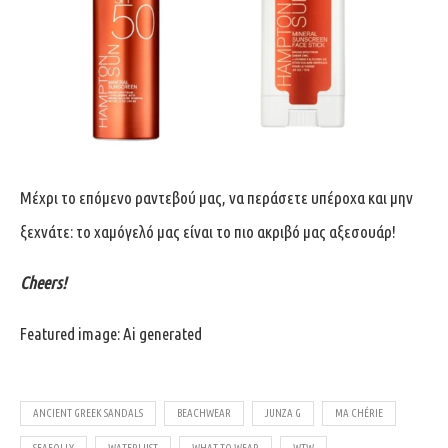
Μέχρι το επόμενο ραντεβού μας, να περάσετε υπέροχα και μην
ξεχνάτε: το χαμόγελό μας είναι το πιο ακριβό μας αξεσουάρ!
Cheers!
Featured image: Ai generated
ANCIENT GREEK SANDALS
BEACHWEAR
JUNZA G
MA CHÉRIE
SEAFOLLY
WATERLUST
WHAT TO WEAR
WTW