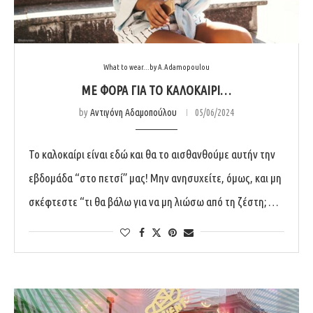
What to wear...by A.Adamopoulou
ΜΕ ΦΟΡΑ ΓΙΑ ΤΟ ΚΑΛΟΚΑΙΡΙ…
by
Αντιγόνη Αδαμοπούλου
05/06/2024
Το καλοκαίρι είναι εδώ και θα το αισθανθούμε αυτήν την
εβδομάδα “στο πετσί” μας! Μην ανησυχείτε, όμως, και μη
σκέφτεστε “τι θα βάλω για να μη λιώσω από τη ζέστη; …