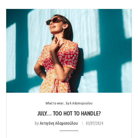
What to wear...by A.Adamopoulou
JULY… TOO HOT TO HANDLE?
by
Αντιγόνη Αδαμοπούλου
03/07/2024