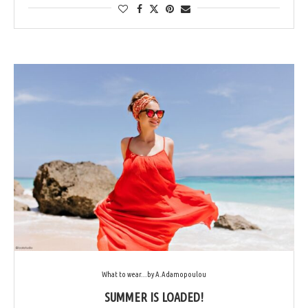
What to wear...by A.Adamopoulou
SUMMER IS LOADED!