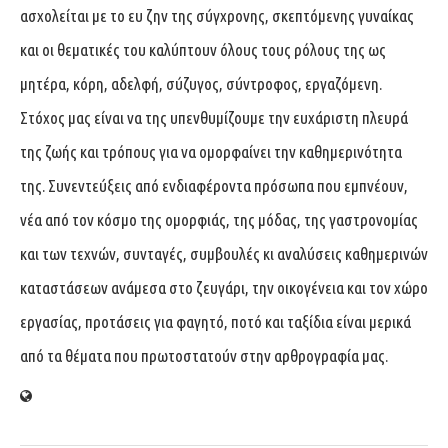
ασχολείται με το ευ ζην της σύγχρονης, σκεπτόμενης γυναίκας
και οι θεματικές του καλύπτουν όλους τους ρόλους της ως
μητέρα, κόρη, αδελφή, σύζυγος, σύντροφος, εργαζόμενη.
Στόχος μας είναι να της υπενθυμίζουμε την ευχάριστη πλευρά
της ζωής και τρόπους για να ομορφαίνει την καθημερινότητα
της. Συνεντεύξεις από ενδιαφέροντα πρόσωπα που εμπνέουν,
νέα από τον κόσμο της ομορφιάς, της μόδας, της γαστρονομίας
και των τεχνών, συνταγές, συμβουλές κι αναλύσεις καθημερινών
καταστάσεων ανάμεσα στο ζευγάρι, την οικογένεια και τον χώρο
εργασίας, προτάσεις για φαγητό, ποτό και ταξίδια είναι μερικά
από τα θέματα που πρωτοστατούν στην αρθρογραφία μας.