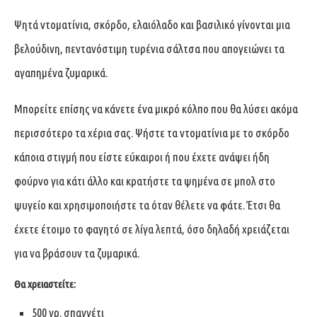
Ψητά ντοματίνια, σκόρδο, ελαιόλαδο και βασιλικό γίνονται μια
βελούδινη, πεντανόστιμη τυρένια σάλτσα που απογειώνει τα
αγαπημένα ζυμαρικά.
Μπορείτε επίσης να κάνετε ένα μικρό κόλπο που θα λύσει ακόμα
περισσότερο τα χέρια σας. Ψήστε τα ντοματίνια με το σκόρδο
κάποια στιγμή που είστε εύκαιροι ή που έχετε ανάψει ήδη
φούρνο για κάτι άλλο και κρατήστε τα ψημένα σε μπολ στο
ψυγείο και χρησιμοποιήστε τα όταν θέλετε να φάτε. Έτσι θα
έχετε έτοιμο το φαγητό σε λίγα λεπτά, όσο δηλαδή χρειάζεται
για να βράσουν τα ζυμαρικά.
Θα χρειαστείτε:
500 γρ. σπαγγέτι