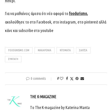
πιπέρι.
Για να μαθαίνεις άμεσα ότι νέο αφορά το
foodurismo
,
ακολούθησε το στο
Facebook
, στο
instagram
, στο
pinterest
αλλά
κάνε και
subscribe
στο
youtube
FOODURISMO.COM
ΜΑΚΑΡΟΝΙΑ
ΝΤΟΜΑΤΑ
ΣΑΛΤΣΑ
ΣΥΝΤΑΓΉ
0 comments
0
THE K-MAGAZINE
Tο The K-magazine by Katerina Manta