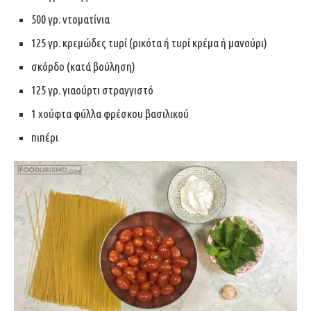
500 γρ. ντοματίνια
125 γρ. κρεμώδες τυρί (ρικότα ή τυρί κρέμα ή μανούρι)
σκόρδο (κατά βούληση)
125 γρ. γιαούρτι στραγγιστό
1 χούφτα φύλλα φρέσκου βασιλικού
πιπέρι