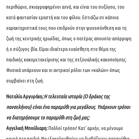
περιθώριο, σκιαγραφημένοι αχνά, και είναι του συζύγου, του
κατά φαντασίαν εραστή και του φίλου. Εστιάζω σε κάποια
χαρακτηριστικά τους που επιδρούν στην ψυχοσύνθεση και τη
ζωή της κεντρικής ηρωίδας, όπως ο πατέρας απουσία-απόρριψη
ή ο σύζυγος-βία. Είμαι ιδιαίτερα ευαίσθητη στο θέμα της
παιδικής κακομεταχείρισης και της σεξουαλικής κακοποίησης.
Φυσικά υπάρχουν και οι αντρικοί ρόλοι των «καλών» όπως
συμβαίνει στη ζωή.
Ναταλία Αργυράκη
:
Η τελευταία ιστορία (Ο δράκος της
πανσελήνου) είναι ένα παραμύθι για μεγάλους. Υπάρχουν τρόποι
να διατηρήσουμε το παραμύθι στη ζωή μας;
Αγγελική Μπούλιαρη:
Πολλοί τρόποι! Κατ’ αρχήν, να μένουμε
κοντά στα παιδιά. Να εξακολουθούμε να διαβάζουμε παραμύθια.