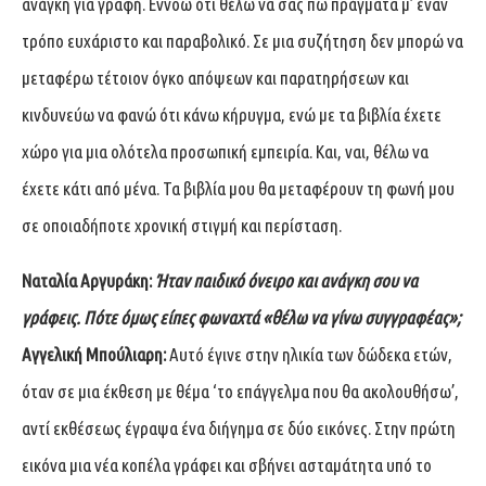
ανάγκη για γραφή. Εννοώ ότι θέλω να σας πω πράγματα μ’ έναν
τρόπο ευχάριστο και παραβολικό. Σε μια συζήτηση δεν μπορώ να
μεταφέρω τέτοιον όγκο απόψεων και παρατηρήσεων και
κινδυνεύω να φανώ ότι κάνω κήρυγμα, ενώ με τα βιβλία έχετε
χώρο για μια ολότελα προσωπική εμπειρία. Και, ναι, θέλω να
έχετε κάτι από μένα. Τα βιβλία μου θα μεταφέρουν τη φωνή μου
σε οποιαδήποτε χρονική στιγμή και περίσταση.
Ναταλία Αργυράκη:
Ήταν παιδικό όνειρο και ανάγκη σου να
γράφεις. Πότε όμως είπες φωναχτά «θέλω να γίνω συγγραφέας»;
Αγγελική Μπούλιαρη:
Αυτό έγινε στην ηλικία των δώδεκα ετών,
όταν σε μια έκθεση με θέμα ‘το επάγγελμα που θα ακολουθήσω’,
αντί εκθέσεως έγραψα ένα διήγημα σε δύο εικόνες. Στην πρώτη
εικόνα μια νέα κοπέλα γράφει και σβήνει ασταμάτητα υπό το