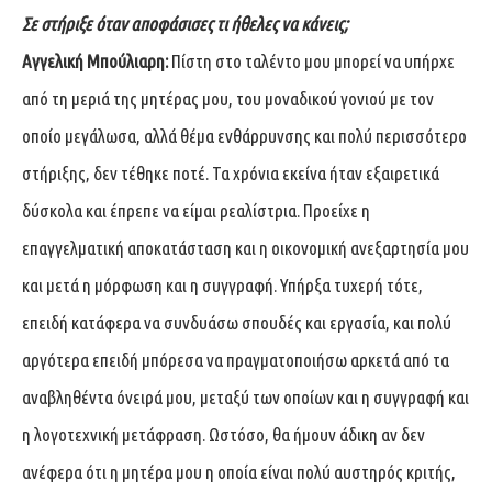
Σε στήριξε όταν αποφάσισες τι ήθελες να κάνεις;
Αγγελική Μπούλιαρη:
Πίστη στο ταλέντο μου μπορεί να υπήρχε
από τη μεριά της μητέρας μου, του μοναδικού γονιού με τον
οποίο μεγάλωσα, αλλά θέμα ενθάρρυνσης και πολύ περισσότερο
στήριξης, δεν τέθηκε ποτέ. Τα χρόνια εκείνα ήταν εξαιρετικά
δύσκολα και έπρεπε να είμαι ρεαλίστρια. Προείχε η
επαγγελματική αποκατάσταση και η οικονομική ανεξαρτησία μου
και μετά η μόρφωση και η συγγραφή. Υπήρξα τυχερή τότε,
επειδή κατάφερα να συνδυάσω σπουδές και εργασία, και πολύ
αργότερα επειδή μπόρεσα να πραγματοποιήσω αρκετά από τα
αναβληθέντα όνειρά μου, μεταξύ των οποίων και η συγγραφή και
η λογοτεχνική μετάφραση. Ωστόσο, θα ήμουν άδικη αν δεν
ανέφερα ότι η μητέρα μου η οποία είναι πολύ αυστηρός κριτής,