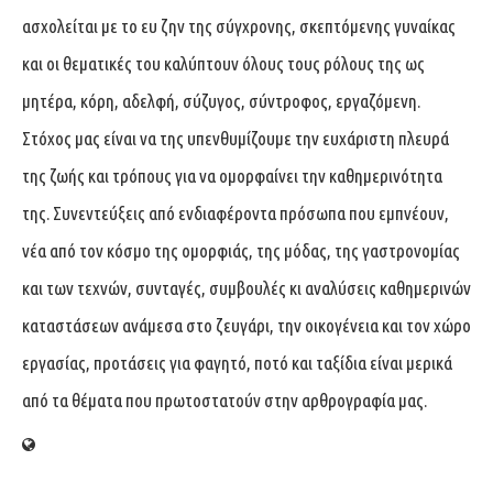
ασχολείται με το ευ ζην της σύγχρονης, σκεπτόμενης γυναίκας
και οι θεματικές του καλύπτουν όλους τους ρόλους της ως
μητέρα, κόρη, αδελφή, σύζυγος, σύντροφος, εργαζόμενη.
Στόχος μας είναι να της υπενθυμίζουμε την ευχάριστη πλευρά
της ζωής και τρόπους για να ομορφαίνει την καθημερινότητα
της. Συνεντεύξεις από ενδιαφέροντα πρόσωπα που εμπνέουν,
νέα από τον κόσμο της ομορφιάς, της μόδας, της γαστρονομίας
και των τεχνών, συνταγές, συμβουλές κι αναλύσεις καθημερινών
καταστάσεων ανάμεσα στο ζευγάρι, την οικογένεια και τον χώρο
εργασίας, προτάσεις για φαγητό, ποτό και ταξίδια είναι μερικά
από τα θέματα που πρωτοστατούν στην αρθρογραφία μας.