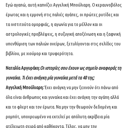
Εγώ αγαπώ, αυτή καπνίζει Αγγελική Μπούλιαρη. Ο κεραυνοβόλος
έρωτας και η εμμονή στις παλιές αγάπες, οι πρώτες ρυτίδες και
τα ινστιτούτα ομορφιάς, η αγωνία για το μέλλον και οι
αστρολογικές προβλέψεις, η συζυγική αποξένωση και η ξαφνική
υπενθύμιση των παλιών ονείρων, ξετυλίγονται στις σελίδες του
βιβλίου, με χιούμορ και τρυφερότητα.
Ναταλία Αργυράκη:
Οι ιστορίες σου έχουν ως σημείο αναφοράς τη
γυναίκα. Τι έχει ανάγκη μία γυναίκα μετά τα 40 της;
Αγγελική Μπούλιαρη:
Έχει ανάγκη να μην ξεχνούν ότι πάνω από
όλα είναι άνθρωπος και γυναίκα και έχει ανάγκη την αγάπη αλλά
και το φλερτ και τον έρωτα. Να μην την θεωρούν δεδομένη και
ρομπότ, υποχρεωμένο να εκτελεί με απόλυτη ακρίβεια μία
ατέλειωτη σειρά από καθήκοντα. Τέλος, να μην την