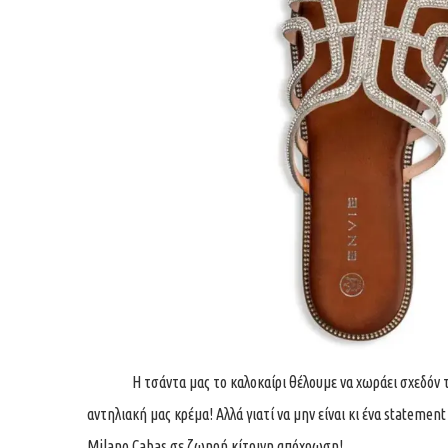
Η τσάντα μας το καλοκαίρι θέλουμε να χωράει σχεδόν τα π
αντηλιακή μας κρέμα! Αλλά γιατί να μην είναι κι ένα statemen
Milano Cabas σε ζωηρή κίτρινη απόχρωση!