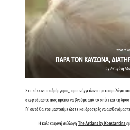
What to w
ΠΑΡΑ ΤΟΝ ΚΑΥΣΩΝΑ, ΔΙΑΤΗ
by
Αντιγόνη Α
Στο κόκκινο ο υδράργυρος, προανήγγειλαν οι μετεωρολόγοι και
σκεφτόμαστε πως πρέπει να βγούμε από το σπίτι και τη δροσι
Γι’ αυτό θα ετοιμαστούμε ώστε και δροσερές να αισθανόμαστε
Η καλοκαιρινή συλλογή
The Artians by Konstantin
a
εμ