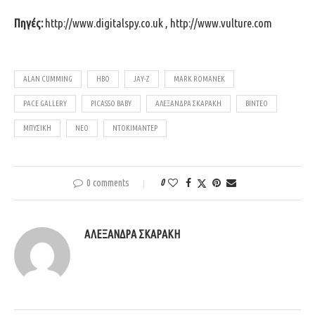
Πηγές:
http://www.digitalspy.co.uk
,
http://www.vulture.com
ALAN CUMMING
HBO
JAY-Z
MARK ROMANEK
PACE GALLERY
PICASSO BABY
ΑΛΕΞΆΝΔΡΑ ΣΚΑΡΆΚΗ
ΒΊΝΤΕΟ
ΜΠΥΣΙΚΉ
ΝΈΟ
ΝΤΟΚΙΜΑΝΤΈΡ
0 comments
0
ΑΛΕΞΆΝΔΡΑ ΣΚΑΡΆΚΗ