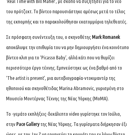
‘Real Time with Bill Maher’, με σκοπό να συζητήσει για το νέο
του πρότζεκτ. Το βίντεο παρουσιάστηκε αμέσως μετά το τέλος
της εκπομπής και το παρακολούθησαν εκατομμύρια τηλεθεατές.
Σε πρόσφατη συνέντευξη του, o σκηνοθέτης
Mark Romanek
αποκάλυψε την επιθυμία του να μην δημιουργήσει ένα κοινότυπο
βίντεο κλιπ για το ‘Picasso Baby’, αλλά κάτι που να θυμίζει
περισσότερο έργο τέχνης. Eμπνεύστηκε ως ένα βαθμό από το
‘The artist is present’, μια αυτοβιογραφία-ντοκιμαντέρ της
ηθοποιού και σκηνοθέτιδας Marina Abramovic, γυρισμένη στο
Μουσείο Μοντέρνας Τέχνης της Νέας Υόρκης (MoMA).
Το -γεμάτο εκπλήξεις-δεκάλεπτο video γυρίστηκε τον Ιούλιο,
στην
Pace Gallery
της Νέας Υόρκης. Τα γυρίσματα διήρκησαν έξι
ώρες, με τον Jay Z να ερμηνεύει το κομμάτι του εν λόγω βίντεο