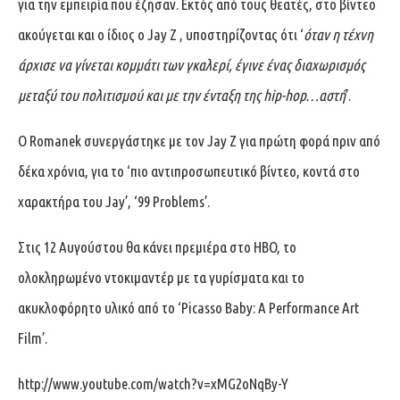
για την εμπειρία που έζησαν. Εκτός από τους θεατές, στο βίντεο
ακούγεται και ο ίδιος ο Jay Z , υποστηρίζοντας ότι ‘
όταν η τέχνη
άρχισε να γίνεται κομμάτι των γκαλερί, έγινε ένας διαχωρισμός
μεταξύ του πολιτισμού και με την ένταξη της hip-hop…αστή
’.
Ο Romanek συνεργάστηκε με τον Jay Z για πρώτη φορά πριν από
δέκα χρόνια, για το ‘πιο αντιπροσωπευτικό βίντεο, κοντά στο
χαρακτήρα του Jay’, ‘99 Problems’.
Στις 12 Αυγούστου θα κάνει πρεμιέρα στο HBO, το
ολοκληρωμένο ντοκιμαντέρ με τα γυρίσματα και το
ακυκλοφόρητο υλικό από το ‘Picasso Baby: A Performance Art
Film’.
http://www.youtube.com/watch?v=xMG2oNqBy-Y