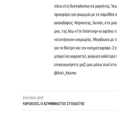
πίσω στη Θεσσαλονίκη σα μαγνήτης. Ίσως
προσφέρει για γνωριμία με το παρελθόν κι 
ανακαλύψεις. Φέρνοντας, λοιπόν, στο μυ
μου, της λέω «I’m listening» κι αφήνω τ
«χτυπήσουν» υπερωρίες. Μεγάλωσα με τα
για το θέατρο και τον κινηματογράφο. Σ
μπορεί να εκφραστεί, γνώρισα καλύτερα 
επικοινωνήσετε μαζί μου μέσω mail στ
@Anti_Adamo
previous post
ΥΔΡΟΧΌΟΣ, Ο ΑΣΥΜΒΊΒΑΣΤΟΣ ΣΤΟΧΑΣΤΉΣ