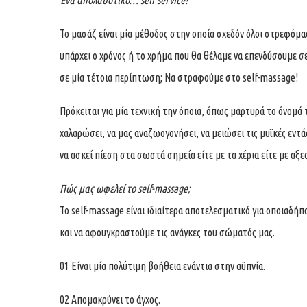
Ένα απολαυστικό…
self service!
Το μασάζ είναι μία μέθοδος στην οποία σχεδόν όλοι στρεφόμα
υπάρχει ο χρόνος ή το χρήμα που θα θέλαμε να επενδύσουμε σ
σε μία τέτοια περίπτωση; Να στραφούμε στο self-massage!
Πρόκειται για μία τεχνική την όποια, όπως μαρτυρά το όνομά
χαλαρώσει, να μας αναζωογονήσει, να μειώσει τις μυϊκές εντάσε
να ασκεί πίεση στα σωστά σημεία είτε με τα χέρια είτε με αξ
Πώς μας ωφελεί το
self-
massage;
To self-massage είναι ιδιαίτερα αποτελεσματικό για οποιαδή
και να αφουγκραστούμε τις ανάγκες του σώματός μας.
01 Είναι μία πολύτιμη βοήθεια ενάντια στην αϋπνία.
02 Απομακρύνει το άγχος.