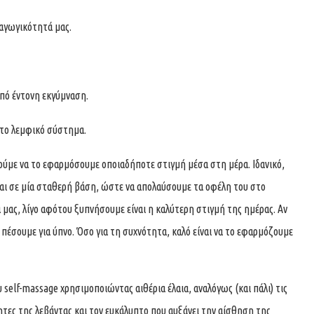
ραγωγικότητά μας.
από έντονη εκγύμναση.
 το λεμφικό σύστημα.
ρούμε να το εφαρμόσουμε οποιαδήποτε στιγμή μέσα στη μέρα. Ιδανικό,
και σε μία σταθερή βάση, ώστε να απολαύσουμε τα οφέλη του στο
μας, λίγο αφότου ξυπνήσουμε είναι η καλύτερη στιγμή της ημέρας. Αν
 πέσουμε για ύπνο. Όσο για τη συχνότητα, καλό είναι να το εφαρμόζουμε
elf-massage χρησιμοποιώντας αιθέρια έλαια, αναλόγως (και πάλι) τις
τητες της λεβάντας και τον ευκάλυπτο που αυξάνει την αίσθηση της