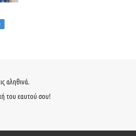
M
ις αληθινά.
χή του εαυτού σου!