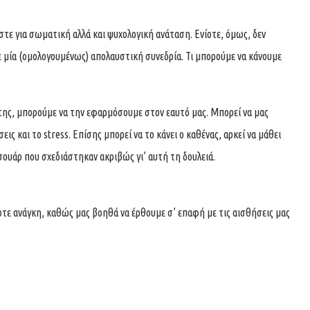
στε για σωματική αλλά και ψυχολογική ανάταση. Ενίοτε, όμως, δεν
ε μία (ομολογουμένως) απολαυστική συνεδρία. Τι μπορούμε να κάνουμε
 της, μπορούμε να την εφαρμόσουμε στον εαυτό μας. Μπορεί να μας
ις και το stress. Επίσης μπορεί να το κάνει ο καθένας, αρκεί να μάθει
εσουάρ που σχεδιάστηκαν ακριβώς γι’ αυτή τη δουλειά.
ποτε ανάγκη, καθώς μας βοηθά να έρθουμε σ’ επαφή με τις αισθήσεις μας