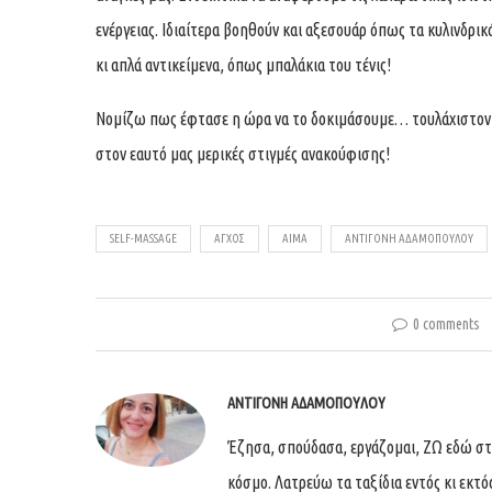
ενέργειας. Ιδιαίτερα βοηθούν και αξεσουάρ όπως τα κυλινδρικά
κι απλά αντικείμενα, όπως μπαλάκια του τένις!
Νομίζω πως έφτασε η ώρα να το δοκιμάσουμε… τουλάχιστον 
στον εαυτό μας μερικές στιγμές ανακούφισης!
SELF-MASSAGE
ΆΓΧΟΣ
ΑΊΜΑ
ΑΝΤΙΓΌΝΗ ΑΔΑΜΟΠΟΎΛΟΥ
0 comments
ΑΝΤΙΓΌΝΗ ΑΔΑΜΟΠΟΎΛΟΥ
Έζησα, σπούδασα, εργάζομαι, ΖΩ εδώ στη
κόσμο. Λατρεύω τα ταξίδια εντός κι εκτό