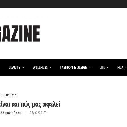
BEAUTY
WELLNESS
FASHION & DESIGN
LIFE
ΝΈΑ
EALTHY LIVING
είναι και πώς μας ωφελεί
η Αδαμοπούλου
07/02/2017