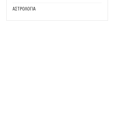
ΑΣΤΡΟΛΟΓΙΑ
MΥΣΤΙΚΆ ΓΙΑ ΠΙΟ ΔΡΟΣΕΡΌ ΎΠΝΟ, ΑΝ ΔΕΝ
ΓΙΑΤΊ Η ΣΩΣΤΉ ΕΝΥΔΆΤΩΣΗ ΕΊΝΑΙ 
ΚΟΙΜΆΣΑΙ...
ΣΗΜΑΝΤΙΚΌ...
19/07/2026
13/07/2026