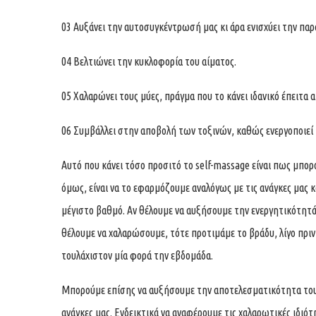
03 Αυξάνει την αυτοσυγκέντρωσή μας κι άρα ενισχύει την πα
04 Βελτιώνει την κυκλοφορία του αίματος.
05 Χαλαρώνει τους μύες, πράγμα που το κάνει ιδανικό έπειτα 
06 Συμβάλλει στην αποβολή των τοξινών, καθώς ενεργοποιεί
Αυτό που κάνει τόσο προσιτό το self-massage είναι πως μπο
όμως, είναι να το εφαρμόζουμε αναλόγως με τις ανάγκες μας 
μέγιστο βαθμό. Αν θέλουμε να αυξήσουμε την ενεργητικότητά 
θέλουμε να χαλαρώσουμε, τότε προτιμάμε το βράδυ, λίγο πριν
τουλάχιστον μία φορά την εβδομάδα.
Μπορούμε επίσης να αυξήσουμε την αποτελεσματικότητα του s
ανάγκες μας. Ενδεικτικά να αναφέρουμε τις χαλαρωτικές ιδιό