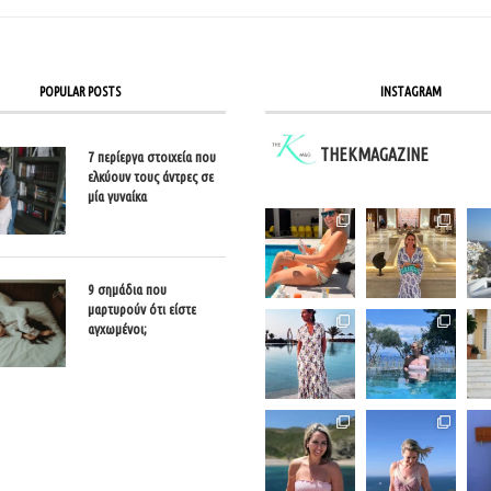
POPULAR POSTS
INSTAGRAM
THEKMAGAZINE
7 περίεργα στοιχεία που
ελκύουν τους άντρες σε
μία γυναίκα
9 σημάδια που
μαρτυρούν ότι είστε
αγχωμένοι;