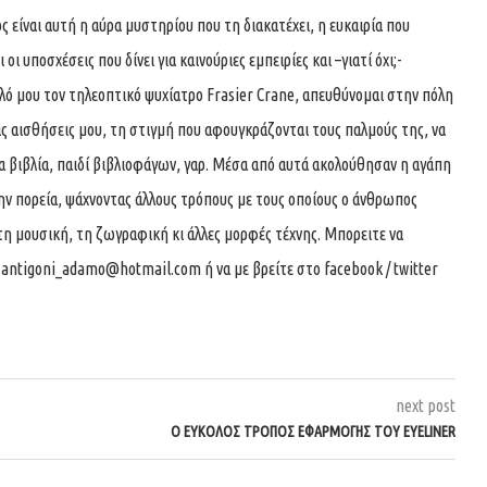
 είναι αυτή η αύρα μυστηρίου που τη διακατέχει, η ευκαιρία που
οι υποσχέσεις που δίνει για καινούριες εμπειρίες και –γιατί όχι;-
αλό μου τον τηλεοπτικό ψυχίατρο Frasier Crane, απευθύνομαι στην πόλη
ις αισθήσεις μου, τη στιγμή που αφουγκράζονται τους παλμούς της, να
 βιβλία, παιδί βιβλιοφάγων, γαρ. Μέσα από αυτά ακολούθησαν η αγάπη
την πορεία, ψάχνοντας άλλους τρόπους με τους οποίους ο άνθρωπος
τη μουσική, τη ζωγραφική κι άλλες μορφές τέχνης. Μπορειτε να
ο
antigoni_adamo@hotmail.com
ή να με βρείτε στο facebook / twitter
next post
Ο ΕΎΚΟΛΟΣ ΤΡΌΠΟΣ ΕΦΑΡΜΟΓΉΣ ΤΟΥ EYELINER