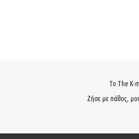
Το The K-m
Ζήσε με πάθος, μο