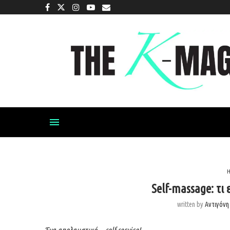
H
Self-massage: τι 
written by
Αντιγόν