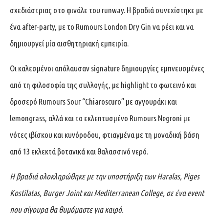
σχεδιάστριας στο φινάλε του runway. Η βραδιά συνεχίστηκε με
ένα after-party, με το Rumours London Dry Gin να ρέει και να
δημιουργεί μία αισθητηριακή εμπειρία.
Οι καλεσμένοι απόλαυσαν signature δημιουργίες εμπνευσμένες
από τη φιλοσοφία της συλλογής, με highlight το φωτεινό και
δροσερό Rumours Sour “Chiaroscuro” με αγγουράκι και
lemongrass, αλλά και το εκλεπτυσμένο Rumours Negroni με
νότες ιβίσκου και κυνόροδου, φτιαγμένα με τη μοναδική βάση
από 13 εκλεκτά βοτανικά και θαλασσινό νερό.
Η βραδιά ολοκληρώθηκε με την υποστήριξη των Haralas, Piges
Kostilatas, Burger Joint και Mediterranean College, σε ένα event
που σίγουρα θα θυμόμαστε για καιρό.