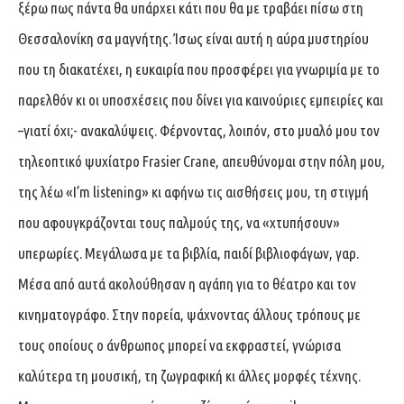
ξέρω πως πάντα θα υπάρχει κάτι που θα με τραβάει πίσω στη
Θεσσαλονίκη σα μαγνήτης. Ίσως είναι αυτή η αύρα μυστηρίου
που τη διακατέχει, η ευκαιρία που προσφέρει για γνωριμία με το
παρελθόν κι οι υποσχέσεις που δίνει για καινούριες εμπειρίες και
–γιατί όχι;- ανακαλύψεις. Φέρνοντας, λοιπόν, στο μυαλό μου τον
τηλεοπτικό ψυχίατρο Frasier Crane, απευθύνομαι στην πόλη μου,
της λέω «I’m listening» κι αφήνω τις αισθήσεις μου, τη στιγμή
που αφουγκράζονται τους παλμούς της, να «χτυπήσουν»
υπερωρίες. Μεγάλωσα με τα βιβλία, παιδί βιβλιοφάγων, γαρ.
Μέσα από αυτά ακολούθησαν η αγάπη για το θέατρο και τον
κινηματογράφο. Στην πορεία, ψάχνοντας άλλους τρόπους με
τους οποίους ο άνθρωπος μπορεί να εκφραστεί, γνώρισα
καλύτερα τη μουσική, τη ζωγραφική κι άλλες μορφές τέχνης.