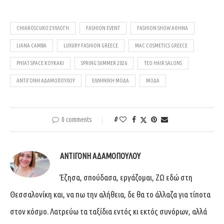
CHIAROSCURO ΣΥΛΛΟΓΉ
FASHION EVENT
FASHION SHOW ΑΘΉΝΑ
LIANA CAMBA
LUXURY FASHION GREECE
MAC COSMETICS GREECE
PHIAT SPACE ΚΟΥΚΆΚΙ
SPRING SUMMER 2026
TEO HAIR SALONS
ΑΝΤΙΓΌΝΗ ΑΔΑΜΟΠΟΎΛΟΥ
ΕΛΛΗΝΙΚΉ ΜΌΔΑ
ΜΌΔΑ
0 comments
0
ΑΝΤΙΓΌΝΗ ΑΔΑΜΟΠΟΎΛΟΥ
Έζησα, σπούδασα, εργάζομαι, ΖΩ εδώ στη
Θεσσαλονίκη και, να πω την αλήθεια, δε θα το άλλαζα για τίποτα
στον κόσμο. Λατρεύω τα ταξίδια εντός κι εκτός συνόρων, αλλά