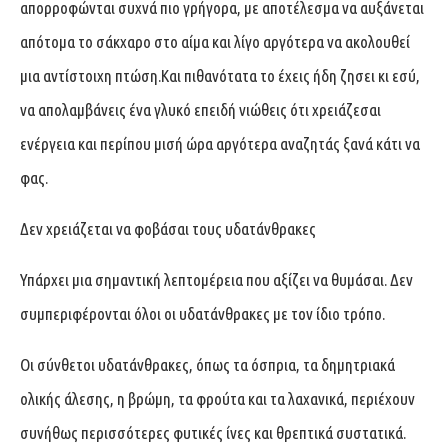
απορροφώνται συχνά πιο γρήγορα, με αποτέλεσμα να αυξάνεται
απότομα το σάκχαρο στο αίμα και λίγο αργότερα να ακολουθεί
μια αντίστοιχη πτώση.Και πιθανότατα το έχεις ήδη ζησει κι εσύ,
να απολαμβάνεις ένα γλυκό επειδή νιώθεις ότι χρειάζεσαι
ενέργεια και περίπου μισή ώρα αργότερα αναζητάς ξανά κάτι να
φας.
Δεν χρειάζεται να φοβάσαι τους υδατάνθρακες
Υπάρχει μια σημαντική λεπτομέρεια που αξίζει να θυμάσαι. Δεν
συμπεριφέρονται όλοι οι υδατάνθρακες με τον ίδιο τρόπο.
Οι σύνθετοι υδατάνθρακες, όπως τα όσπρια, τα δημητριακά
ολικής άλεσης, η βρώμη, τα φρούτα και τα λαχανικά, περιέχουν
συνήθως περισσότερες φυτικές ίνες και θρεπτικά συστατικά.