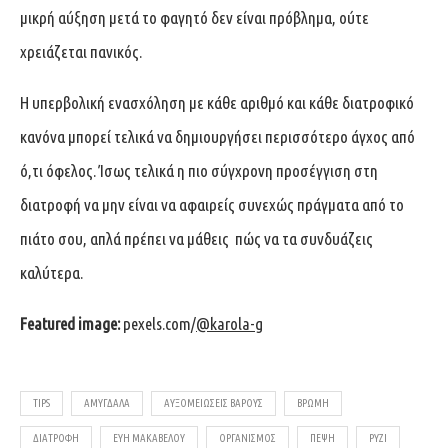
μικρή αύξηση μετά το φαγητό δεν είναι πρόβλημα, ούτε
χρειάζεται πανικός.
Η υπερβολική ενασχόληση με κάθε αριθμό και κάθε διατροφικό
κανόνα μπορεί τελικά να δημιουργήσει περισσότερο άγχος από
ό,τι όφελος. Ίσως τελικά η πιο σύγχρονη προσέγγιση στη
διατροφή να μην είναι να αφαιρείς συνεχώς πράγματα από το
πιάτο σου, απλά πρέπει να μάθεις πώς να τα συνδυάζεις
καλύτερα.
Featured image:
pexels.com/
@karola-g
TIPS
ΑΜΎΓΔΑΛΑ
ΑΥΞΟΜΕΙΏΣΕΙΣ ΒΆΡΟΥΣ
ΒΡΏΜΗ
ΔΙΑΤΡΟΦΉ
ΕΥΗ ΜΑΚΑΒΕΛΟΥ
ΟΡΓΑΝΙΣΜΌΣ
ΠΈΨΗ
ΡΎΖΙ