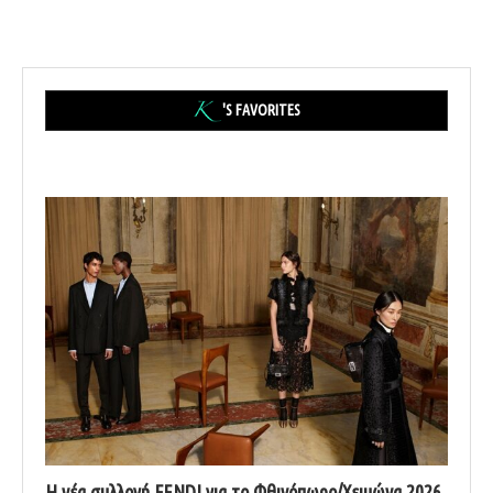
'S FAVORITES
Η νέα συλλογή FENDI για το Φθινόπωρο/Χειμώνα 2026