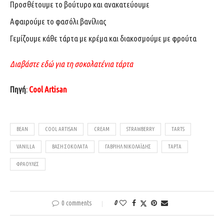
Προσθέτουμε το βούτυρο και ανακατεύουμε
Αφαιρούμε το φασόλι βανίλιας
Γεμίζουμε κάθε τάρτα με κρέμα και διακοσμούμε με φρούτα
Διαβάστε εδώ για τη σοκολατένια τάρτα
Πηγή
:
Cool Artisan
BEAN
COOL ARTISAN
CREAM
STRAWBERRY
TARTS
VANILLA
ΒΆΣΗ ΣΟΚΟΛΆΤΑ
ΓΑΒΡΙΉΛ ΝΙΚΟΛΑΪΔΗΣ
ΤΆΡΤΑ
ΦΡΆΟΥΛΕΣ
0 comments
0