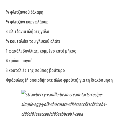
¾ φλιτζανιού ζάχαρη
¼ φλιτζάνι κορνφλάουρ
3 φλιτζάνια πλήρες γάλα
¼ κουταλάκι του γλυκού αλάτι
1 φασόλι βανίλιας, κομμένο κατά μήκος
4 κρόκοι αυγού
3 κουταλιές της σούπας βούτυρο
Φράουλες (ή οποιοδήποτε άλλο φρούτο) για τη διακόσμηση