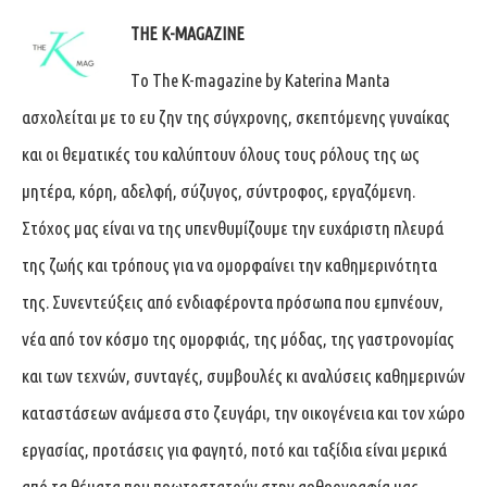
THE K-MAGAZINE
Tο The K-magazine by Katerina Manta
ασχολείται με το ευ ζην της σύγχρονης, σκεπτόμενης γυναίκας
και οι θεματικές του καλύπτουν όλους τους ρόλους της ως
μητέρα, κόρη, αδελφή, σύζυγος, σύντροφος, εργαζόμενη.
Στόχος μας είναι να της υπενθυμίζουμε την ευχάριστη πλευρά
της ζωής και τρόπους για να ομορφαίνει την καθημερινότητα
της. Συνεντεύξεις από ενδιαφέροντα πρόσωπα που εμπνέουν,
νέα από τον κόσμο της ομορφιάς, της μόδας, της γαστρονομίας
και των τεχνών, συνταγές, συμβουλές κι αναλύσεις καθημερινών
καταστάσεων ανάμεσα στο ζευγάρι, την οικογένεια και τον χώρο
εργασίας, προτάσεις για φαγητό, ποτό και ταξίδια είναι μερικά
από τα θέματα που πρωτοστατούν στην αρθρογραφία μας.