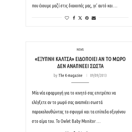
που έχουμε μαζί στις διακοπές μας, γι’ αυτό και …
NEWS
«ΈΞΥΠΝΗ ΚΆΛΤΣΑ» ΕΙΔΟΠΟΙΕΊ ΑΝ ΤΟ ΜΩΡΌ
ΔΕΝ ΑΝΑΠΝΈΕΙ ΣΩΣΤΆ
by
The K-magazine
09/09/2013
Μία νέα εφαρμογή για το κινητό σας επιτρέπει να
ελέγξετε αν το μωρό σας αναπνέει σωστά
παρακολουθώντας το σφυγμό και τα επίπεδα οξυγόνου
στο αίμα του. Το Owlet Baby Monitor …