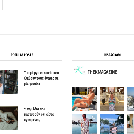
POPULAR POSTS
INSTAGRAM
THEKMAGAZINE
7 περίεργα στοιχεία που
ελκύουν τους άντρες σε
μία γυναίκα
9 σημάδια που
μαρτυρούν ότι είστε
αγχωμένοι;