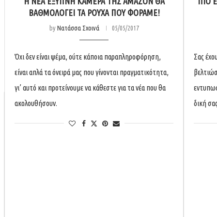
Η ΝΈΑ ΈΞΥΠΝΗ ΚΆΜΕΡΑ ΤΗΣ AMAZON ΘΑ
ΠΙΟ 
ΒΑΘΜΟΛΟΓΕΊ ΤΑ ΡΟΎΧΑ ΠΟΥ ΦΟΡΆΜΕ!
by
Νατάσσα Σχοινά
05/05/2017
Όχι δεν είναι ψέμα, ούτε κάποια παραπληροφόρηση,
Σας έχου
είναι απλά τα όνειρά μας που γίνονται πραγματικότητα,
βελτιώσ
γι’ αυτό και προτείνουμε να κάθεστε για τα νέα που θα
εντυπωσ
ακολουθήσουν.
δική σα