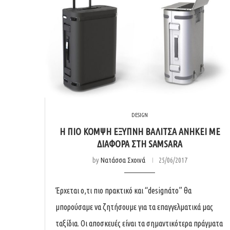
DESIGN
Η ΠΙΟ ΚΟΜΨΉ ΈΞΥΠΝΗ ΒΑΛΊΤΣΑ ΑΝΉΚΕΙ ΜΕ
ΔΙΑΦΟΡΆ ΣΤΗ SAMSARA
by
Νατάσσα Σχοινά
25/06/2017
Έρχεται ο,τι πιο πρακτικό και “designάτο” θα
μπορούσαμε να ζητήσουμε για τα επαγγελματικά μας
ταξίδια. Οι αποσκευές είναι τα σημαντικότερα πράγματα