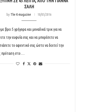
ΈΞΥΠΝΗ ΣΕ 45 ΛΕΠΤΆ, ΑΠΌ ΤΗΝ ΓΙΆΝΝΑ
ΣΑΛΉ
by
The K-magazine
10/05/2016
με βρει 5 γρήγορα και μοναδικά τρικ για να
ετε την ευφυΐα σας και να μπορέσετε να
ιάσετε το αφεντικό σας ώστε να δεχτεί την
ς πρόταση στο …