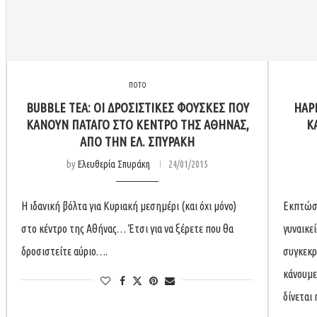
ΠΟΤΟ
BUBBLE TEA: ΟΙ ΔΡΟΣΙΣΤΙΚΈΣ ΦΟΎΣΚΕΣ ΠΟΥ
HAP
ΚΆΝΟΥΝ ΠΆΤΑΓΟ ΣΤΟ ΚΈΝΤΡΟ ΤΗΣ ΑΘΉΝΑΣ,
Κ
ΑΠΌ ΤΗΝ ΕΛ. ΣΠΥΡΆΚΗ
by
Ελευθερία Σπυράκη
24/01/2015
Η ιδανική βόλτα για Κυριακή μεσημέρι (και όχι μόνο)
Εκπτώσε
στο κέντρο της Αθήνας… Έτσι για να ξέρετε που θα
γυναικεί
δροσιστείτε αύριο….
συγκεκρ
κάνουμε
δίνεται