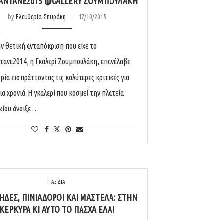
ΑΝΤΑΝΕ2015 @GALLERY ΖΟΥΜΠΟΥΛΆΚΗ
by
Ελευθερία Σπυράκη
17/10/2015
ν θετική ανταπόκριση που είχε το
τανε2014, η Γκαλερί Ζουμπουλάκη, επανέλαβε
ρία εισπράττοντας τις καλύτερες κριτικές για
α χρονιά. Η γκαλερί που κοσμεί την πλατεία
ίου άνοιξε …
ΤΑΞΙΔΙΑ
ΔΕΣ, ΠΙΝΙΑΔΌΡΟΙ ΚΑΙ ΜΑΣΤΈΛΑ: ΣΤΗΝ
ΚΈΡΚΥΡΑ ΚΙ ΑΥΤΌ ΤΟ ΠΆΣΧΑ ΈΛΑ!