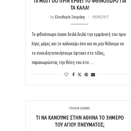
10 MUST DO ΠΡΙΝ ΈΡΘΕΙ ΤΟ ΦΘΙΝΌΠΩΡΟ ΓΙΑ
ΤΑ ΚΑΛΆ!
by
Ελευθερία Σπυράκη
09/09/2017
Το φθινόπωρο έκανε δειλά δειλά την εμφάνισή του πριν
λίγες μέρες και το καλοκαίρι όσο και να μην θέλουμε να
το συνειδητοποιήσουμε έφτασε στο τέλος,
παραχωρώντας την θέση του στο …
FOOD & LEISURE
ΤΙ ΝΑ ΚΆΝΟΥΜΕ ΣΤΗΝ ΑΘΉΝΑ ΤΟ 3ΉΜΕΡΟ
ΤΟΥ ΑΓΊΟΥ ΠΝΕΎΜΑΤΟΣ;