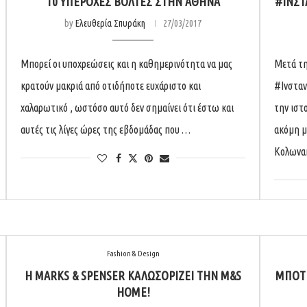
10 ΥΠΈΡΟΧΕΣ ΒΌΛΤΕΣ ΣΤΗΝ ΑΘΉΝΑ
#ΙΝΣΤ
by
Ελευθερία Σπυράκη
27/03/2017
Μπορεί οι υποχρεώσεις και η καθημερινότητα να μας
Μετά τη
κρατούν μακριά από οτιδήποτε ευχάριστο και
#Ινσταν
χαλαρωτικό , ωστόσο αυτό δεν σημαίνει ότι έστω και
την ιστο
αυτές τις λίγες ώρες της εβδομάδας που …
ακόμη μι
Κολωνακ
Fashion & Design
Η MARKS & SPENSER ΚΑΛΩΣΟΡΊΖΕΙ ΤΗΝ M&S
ΜΠΌΤΗ
HOME!