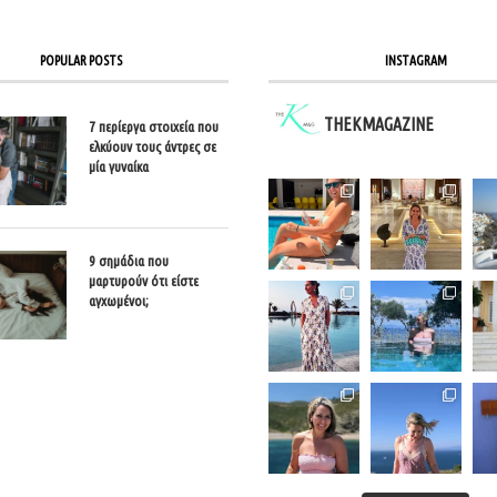
POPULAR POSTS
INSTAGRAM
THEKMAGAZINE
7 περίεργα στοιχεία που
ελκύουν τους άντρες σε
μία γυναίκα
9 σημάδια που
μαρτυρούν ότι είστε
αγχωμένοι;