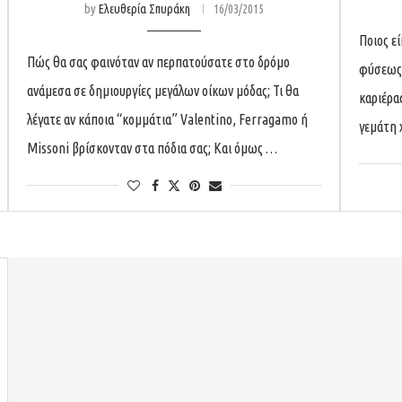
by
Ελευθερία Σπυράκη
16/03/2015
Ποιος ε
Πώς θα σας φαινόταν αν περπατούσατε στο δρόμο
φύσεως 
ανάμεσα σε δημιουργίες μεγάλων οίκων μόδας; Τι θα
καριέρα
λέγατε αν κάποια “κομμάτια” Valentino, Ferragamo ή
γεμάτη 
Missoni βρίσκονταν στα πόδια σας; Και όμως …