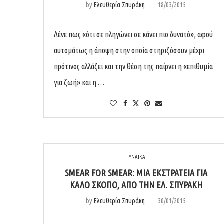
by
Ελευθερία Σπυράκη
18/03/2015
Λένε πως «ότι σε πληγώνει σε κάνει πιο δυνατό», αφού
αυτομάτως η άποψη στην οποία στηριζόσουν μέχρι
πρότινος αλλάζει και την θέση της παίρνει η «επιθυμία
για ζωή» και η …
ΓΥΝΑΙΚΑ
SMEAR FOR SMEAR: ΜΊΑ ΕΚΣΤΡΑΤΕΊΑ ΓΙΑ
ΚΑΛΌ ΣΚΟΠΌ, ΑΠΌ ΤΗΝ ΕΛ. ΣΠΥΡΆΚΗ
by
Ελευθερία Σπυράκη
30/01/2015