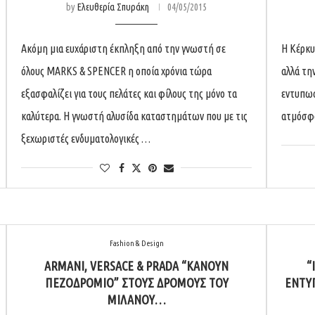
by
Ελευθερία Σπυράκη
04/05/2015
Ακόμη μια ευχάριστη έκπληξη από την γνωστή σε
Η Κέρκυ
όλους MARKS & SPENCER η οποία χρόνια τώρα
αλλά τη
εξασφαλίζει για τους πελάτες και φίλους της μόνο τα
εντυπωσ
καλύτερα. Η γνωστή αλυσίδα καταστημάτων που με τις
ατμόσφα
ξεχωριστές ενδυματολογικές …
Fashion & Design
ARMANI, VERSACE & PRADA “ΚΆΝΟΥΝ
“
ΠΕΖΟΔΡΌΜΙΟ” ΣΤΟΥΣ ΔΡΌΜΟΥΣ ΤΟΥ
ΕΝΤΥΠ
ΜΙΛΆΝΟΥ…