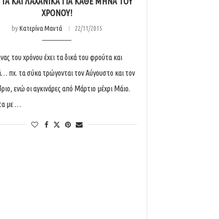
ΤΑ ΚΑΙ ΛΑΧΑΝΙΚΆ ΓΙΑ ΚΆΘΕ ΜΉΝΑ ΤΟΥ
ΧΡΌΝΟΥ!
by
Κατερίνα Μαντά
22/11/2015
νας του χρόνου έχει τα δικά του φρούτα και
ά… πχ. τα σύκα τρώγονται τον Αύγουστο και τον
ριο, ενώ οι αγκινάρες από Μάρτιο μέχρι Μάιο.
τα με …