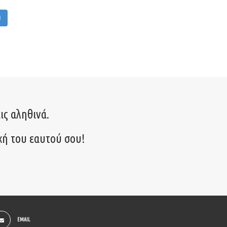
M
ις αληθινά.
χή του εαυτού σου!
EMAIL