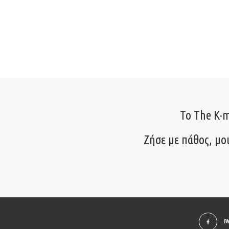
Το The K-m
Ζήσε με πάθος, μο
F