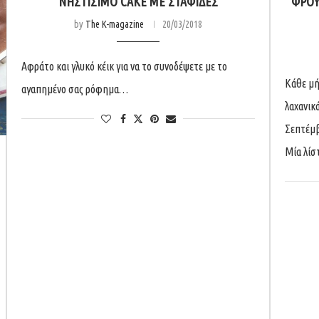
ΝΗΣΤΊΣΙΜΟ CAKE ΜΕ ΣΤΑΦΊΔΕΣ
ΦΡΟΎ
by
The K-magazine
20/03/2018
Αφράτο και γλυκό κέικ για να το συνοδέψετε με το
Κάθε μή
αγαπημένο σας ρόφημα…
λαχανικ
Σεπτέμβ
Μία λίσ