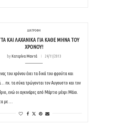
ΔΙΑΤΡΟΦΗ
ΤΑ ΚΑΙ ΛΑΧΑΝΙΚΆ ΓΙΑ ΚΆΘΕ ΜΉΝΑ ΤΟΥ
ΧΡΌΝΟΥ!
by
Κατερίνα Μαντά
24/11/2013
νας του χρόνου έχει τα δικά του φρούτα και
ά… πχ. τα σύκα τρώγονται τον Αυγουστο και τον
ριο, ενώ οι αγκινάρες από Μάρτιο μέχρι Μάιο.
τα με …