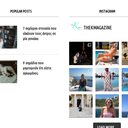
POPULAR POSTS
INSTAGRAM
THEKMAGAZINE
7 περίεργα στοιχεία που
ελκύουν τους άντρες σε
μία γυναίκα
9 σημάδια που
μαρτυρούν ότι είστε
αγχωμένοι;
LOAD MORE...