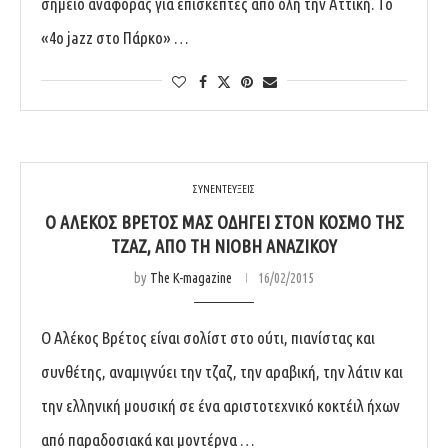
σημείο αναφοράς για επισκέπτες από όλη την Αττική. Το
«4ο jazz στο Πάρκο» …
ΣΥΝΕΝΤΕΥΞΕΙΣ
Ο ΑΛΈΚΟΣ ΒΡΈΤΟΣ ΜΑΣ ΟΔΗΓΕΊ ΣΤΟΝ ΚΌΣΜΟ ΤΗΣ
ΤΖΑΖ, ΑΠΌ ΤΗ ΝΙΌΒΗ ΑΝΑΖΊΚΟΥ
by
The K-magazine
16/02/2015
O Αλέκος Βρέτος είναι σολίστ στο ούτι, πιανίστας και
συνθέτης, αναμιγνύει την τζαζ, την αραβική, την λάτιν και
την ελληνική μουσική σε ένα αριστοτεχνικό κοκτέιλ ήχων
από παραδοσιακά και μοντέρνα …