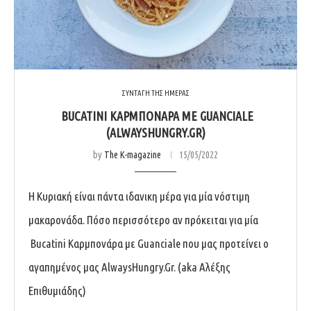
ΣΥΝΤΑΓΗ ΤΗΣ ΗΜΕΡΑΣ
BUCATINI ΚΑΡΜΠΟΝΆΡΑ ΜΕ GUANCIALE
(ALWAYSHUNGRY.GR)
by
The K-magazine
15/05/2022
Η Κυριακή είναι πάντα ιδανικη μέρα για μία νόστιμη
μακαρονάδα. Πόσο περισσότερο αν πρόκειται για μία
Bucatini Καρμπονάρα με Guanciale που μας προτείνει ο
αγαπημένος μας AlwaysHungry.Gr. (aka Αλέξης
Επιθυμιάδης)