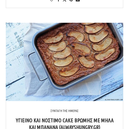
ΣΥΝΤΑΓΗ ΤΗΣ ΗΜΕΡΑΣ
ΥΓΙΕΙΝΌ ΚΑΙ ΝΌΣΤΙΜΟ CAKE ΒΡΏΜΗΣ ΜΕ ΜΉΛΑ
ΚΑΙ ΜΠΑΝΆΝΑ (ALWAYSHUNGRY.GR)