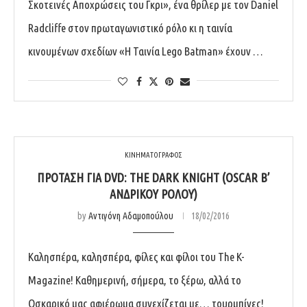
Σκοτεινές Αποχρώσεις του Γκρι», ένα θρίλερ με τον Daniel
Radcliffe στον πρωταγωνιστικό ρόλο κι η ταινία
κινουμένων σχεδίων «Η Ταινία Lego Batman» έχουν …
ΚΙΝΗΜΑΤΟΓΡΑΦΟΣ
ΠΡΌΤΑΣΗ ΓΙΑ DVD: THE DARK KNIGHT (OSCAR Β’
ΑΝΔΡΙΚΟΎ ΡΌΛΟΥ)
by
Αντιγόνη Αδαμοπούλου
18/02/2016
Καλησπέρα, καλησπέρα, φίλες και φίλοι του The K-
Magazine! Καθημερινή, σήμερα, το ξέρω, αλλά το
Οσκαρικό μας αφιέρωμα συνεχίζεται με… τουρμπίνες!