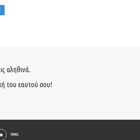
M
ις αληθινά.
χή του εαυτού σου!
EMAIL