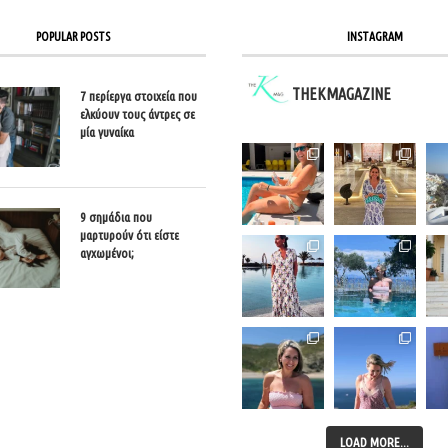
POPULAR POSTS
INSTAGRAM
THEKMAGAZINE
7 περίεργα στοιχεία που
ελκύουν τους άντρες σε
μία γυναίκα
9 σημάδια που
μαρτυρούν ότι είστε
αγχωμένοι;
LOAD MORE...