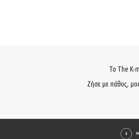
Το The K-m
Ζήσε με πάθος, μο
F