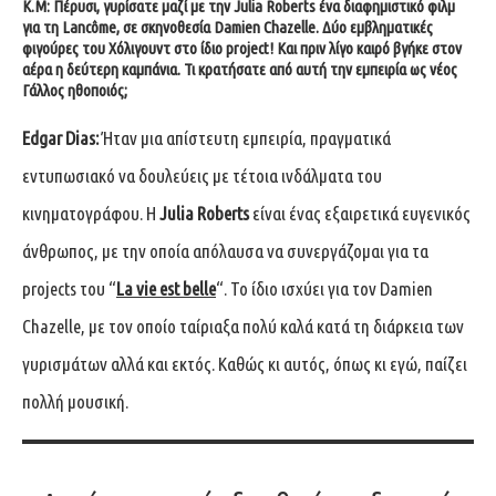
Κ.Μ: Πέρυσι, γυρίσατε μαζί με την Julia Roberts ένα διαφημιστικό φιλμ
για τη Lancôme, σε σκηνοθεσία Damien Chazelle. Δύο εμβληματικές
φιγούρες του Χόλιγουντ στο ίδιο project! Και πριν λίγο καιρό βγήκε στον
αέρα η δεύτερη καμπάνια. Τι κρατήσατε από αυτή την εμπειρία ως νέος
Γάλλος ηθοποιός;
Edgar Dias:
Ήταν μια απίστευτη εμπειρία, πραγματικά
εντυπωσιακό να δουλεύεις με τέτοια ινδάλματα του
κινηματογράφου. Η
Julia Roberts
είναι ένας εξαιρετικά ευγενικός
άνθρωπος, με την οποία απόλαυσα να συνεργάζομαι για τα
projects του “
La vie est belle
“. Το ίδιο ισχύει για τον Damien
Chazelle, με τον οποίο ταίριαξα πολύ καλά κατά τη διάρκεια των
γυρισμάτων αλλά και εκτός. Καθώς κι αυτός, όπως κι εγώ, παίζει
πολλή μουσική.