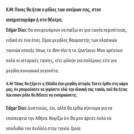
Κ.Μ: Ποιος θα ήταν ο ρόλος των ονείρων σας, στον
κινηματογράφο ή στο θέατρο;
Edgar Dias:
Θα ονειρευόμουν να παίξω σε μια ταινία περιπέτειας,
ειδικά σε ένα έπος. Είμαι μεγάλος θαυμαστής των κλασικών
ταινιών εποχής όπως το
Ben-Hur
ή το
Spartacus
. Μου αρέσουν
πολύ οι ιστορικές ταινίες, είτε μιλούν για πολέμους είτε για
μεγάλα κοινωνικά γεγονότα.
Κ.Μ:
Όπως θα ξέρετε η Ελλάδα έχει μεγάλη ιστορία. Έχετε έρθει στη χώρα
μας; Αν μπορούσατε να γυρίσετε εδώ την ιδανική σας ταινία, πού θα ήταν;
Και ποιον ρόλο θα θέλατε να ενσαρκώσετε;
Edgar Dias:
Δυστυχώς, όχι, αλλά θα έρθω σύντομα για να
επισκεφτώ την Αθήνα. Νομίζω ότι θα μου άρεσε πολύ να
υποδυθώ τον Αχιλλέα στην ταινία
Τροία
.