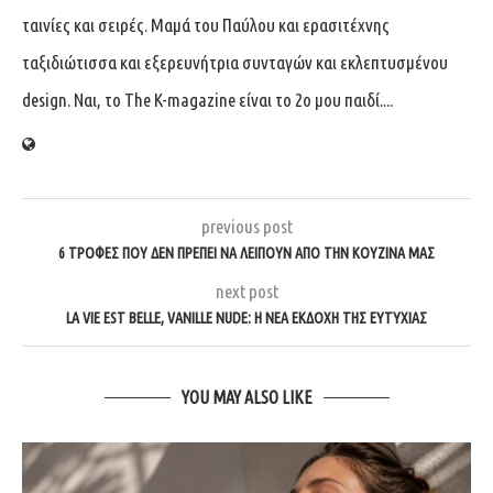
ταινίες και σειρές. Μαμά του Παύλου και ερασιτέχνης
ταξιδιώτισσα και εξερευνήτρια συνταγών και εκλεπτυσμένου
design. Ναι, το The K-magazine είναι το 2ο μου παιδί....
previous post
6 ΤΡΟΦΈΣ ΠΟΥ ΔΕΝ ΠΡΈΠΕΙ ΝΑ ΛΕΊΠΟΥΝ ΑΠΌ ΤΗΝ ΚΟΥΖΊΝΑ ΜΑΣ
next post
LA VIE EST BELLE, VANILLE NUDE: Η ΝΈΑ ΕΚΔΟΧΉ ΤΗΣ ΕΥΤΥΧΊΑΣ
YOU MAY ALSO LIKE