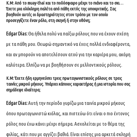
Κ.Μ: Από το muay-thaï και το ποδόσφαιρο μέχρι το πιάνο και το σκι…
Έχετε μια ολόκληρη παλέτα από πάθη εκτός της υποκριτικής. Σας
βοηθούν αυτές οι δραστηριότητες στον τρόπο με τον οποίο
προσεγγίζετε έναν ρόλο, στη σκηνή ή στην οθόνη;
Edgar Dias:
Θα ήθελα πολύ να παίξω ρόλους που να έχουν σχέση
με τα πάθη μου. Θεωρώ σημαντικό να έχεις πολλά ενδιαφέροντα,
και αν μπορούν να αποτελέσουν ατού για την καριέρα μου, ακόμη
καλύτερα. Ελπίζω να με βοηθήσουν σε μελλοντικούς ρόλους.
Κ.Μ:
Έχετε ήδη ερμηνεύσει τρεις πρωταγωνιστικούς ρόλους σε τρεις
ταινίες μικρού μήκους. Υπάρχει κάποιος χαρακτήρας ή μια ιστορία που σας
σημάδεψε ιδιαίτερα;
Edgar Dias:
Αυτή την περίοδο γυρίζω μια ταινία μικρού μήκους
όπου πρωταγωνιστώ κιόλας, και πιστεύω ότι είναι ο πιο έντονος
ρόλος που έχω κάνει μέχρι σήμερα. Ασχολείται με το θέμα της
φιλίας, κάτι που με αγγίζει βαθιά. Είναι επίσης μια αρκετά σκληρή