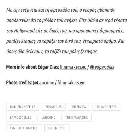
Με την ενέργεια και τη φρεσκάδα του, ο νεαρός ηθοποιός
αποδεικνύει ότι το μέλλον τού ανήκει. Είτε δίπλα σε ιερά τέρατα
του Hollywood είτε σε δικές του, πιο προσωπικές δημιουργίες,
μοιάζει έτοιμος να χαράξει τον δικό του, ξεχωριστό δρόμο. Και
όπως όλα δείχνουν, το ταξίδι του μόλις ξεκίνησε.
More info about Edgar Dias:
filmmakers.eu
/
@
edgar.dias
Photo credits:
@Lancôme
/
filmmakers.eu
DAMIEN CHAZELLE
EDGAR DIAS
INTERVIEW
JULIA ROBERTS
LA VIE EST BELLE
LANCÔME
THE K-MAGAZINE
ΣΥΜΠΡΩΤΑΓΩΝΙΣΤΉΣ
ΣΥΝΈΝΤΕΥΞΗ