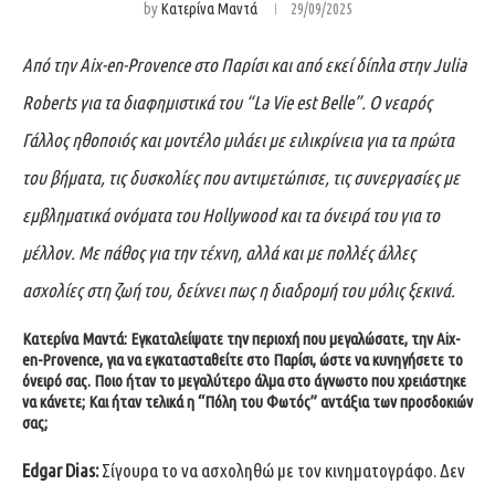
by
Κατερίνα Μαντά
29/09/2025
Από την Aix-en-Provence στο Παρίσι και από εκεί δίπλα στην Julia
Roberts για τα διαφημιστικά του “La Vie est Belle”. Ο νεαρός
Γάλλος ηθοποιός και μοντέλο μιλάει με ειλικρίνεια για τα πρώτα
του βήματα, τις δυσκολίες που αντιμετώπισε, τις συνεργασίες με
εμβληματικά ονόματα του Hollywood και τα όνειρά του για το
μέλλον. Με πάθος για την τέχνη, αλλά και με πολλές άλλες
ασχολίες στη ζωή του, δείχνει πως η διαδρομή του μόλις ξεκινά.
Κατερίνα Μαντά: Εγκαταλείψατε την περιοχή που μεγαλώσατε, την Aix-
en-Provence, για να εγκατασταθείτε στο Παρίσι, ώστε να κυνηγήσετε το
όνειρό σας. Ποιο ήταν το μεγαλύτερο άλμα στο άγνωστο που χρειάστηκε
να κάνετε; Και ήταν τελικά η “Πόλη του Φωτός” αντάξια των προσδοκιών
σας;
Edgar Dias:
Σίγουρα το να ασχοληθώ με τον κινηματογράφο. Δεν