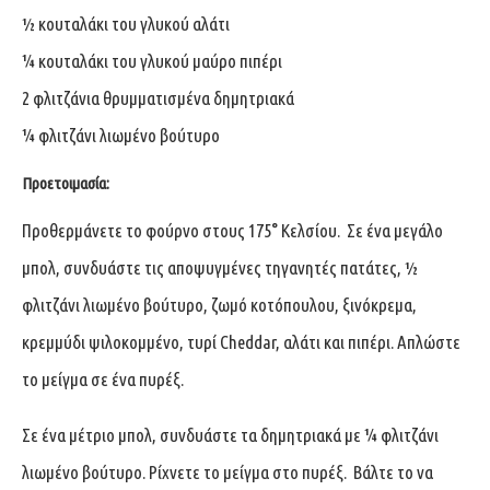
½ κουταλάκι του γλυκού αλάτι
¼ κουταλάκι του γλυκού μαύρο πιπέρι
2 φλιτζάνια θρυμματισμένα δημητριακά
¼ φλιτζάνι λιωμένο βούτυρο
Προετοιμασία:
Προθερμάνετε το φούρνο στους 175° Κελσίου. Σε ένα μεγάλο
μπολ, συνδυάστε τις αποψυγμένες τηγανητές πατάτες, ½
φλιτζάνι λιωμένο βούτυρο, ζωμό κοτόπουλου, ξινόκρεμα,
κρεμμύδι ψιλοκομμένο, τυρί Cheddar, αλάτι και πιπέρι. Απλώστε
το μείγμα σε ένα πυρέξ.
Σε ένα μέτριο μπολ, συνδυάστε τα δημητριακά με ¼ φλιτζάνι
λιωμένο βούτυρο. Ρίχνετε το μείγμα στο πυρέξ. Βάλτε το να