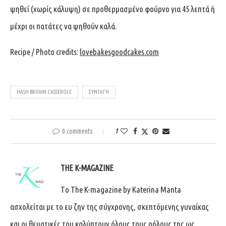
ψηθεί (χωρίς κάλυψη) σε προθερμασμένο φούρνο για 45 λεπτά ή
μέχρι οι πατάτες να ψηθούν καλά.
Recipe / Photo credits:
lovebakesgoodcakes.com
HASH BROWN CASSEROLE
ΣΥΝΤΑΓΉ
0 comments
1
THE K-MAGAZINE
Tο The K-magazine by Katerina Manta
ασχολείται με το ευ ζην της σύγχρονης, σκεπτόμενης γυναίκας
και οι θεματικές του καλύπτουν όλους τους ρόλους της ως