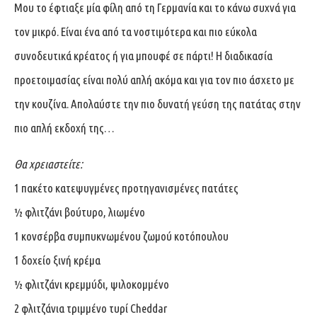
Μου το έφτιαξε μία φίλη από τη Γερμανία και το κάνω συχνά για
τον μικρό. Είναι ένα από τα νοστιμότερα και πιο εύκολα
συνοδευτικά κρέατος ή για μπουφέ σε πάρτι! Η διαδικασία
προετοιμασίας είναι πολύ απλή ακόμα και για τον πιο άσχετο με
την κουζίνα. Απολαύστε την πιο δυνατή γεύση της πατάτας στην
πιο απλή εκδοχή της…
Θα χρειαστείτε:
1 πακέτο κατεψυγμένες προτηγανισμένες πατάτες
½ φλιτζάνι βούτυρο, λιωμένο
1 κονσέρβα συμπυκνωμένου ζωμού κοτόπουλου
1 δοχείο ξινή κρέμα
½ φλιτζάνι κρεμμύδι, ψιλοκομμένο
2 φλιτζάνια τριμμένο τυρί Cheddar