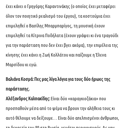
έχει κάνει ο Γρηγόρης Καραντινάκης (ο οποίος έχει μεταφέρει
όλον τον ποιητικό ρεαλισμό του έργου), τα κοστούμια έχει
επιμεληθεί ο Βασίλης Μπαρμπαρίγος, τη μουσική έχουν
επιμεληθεί τα Κίτρινα Ποδήλατα (έχουν γράψει κι ένα τραγούδι
για την παράσταση που δεν έχει βγει ακόμα), την επιμέλεια της
κίνησης έχει κάνει η Ζωή Κολλάτου και παίζουμε η Έλενα
Μαρσίδου κι εγώ.
Βαλιάνα Κοσμά:
Πες μας λίγα λόγια για τους δύο ήρωες της
παράστασης.
Αλέξανδρος Καλπακίδης:
Είναι δύο «καραγκιοζάκια» που
προσπαθούν μέσα από το ψέμα να βρουν την αλήθεια τους κι
αυτό θέλουμε να δείξουμε… Είναι δύο απελπισμένοι άνθρωποι,
τη δεκαετία του 80 στη Ρωσία, γεμάτοι περιορισμούς. Ας μην