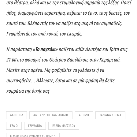
στο θέατρο, αλλά και με την ετυμολογική σημασία της λέξης. Ποιεί
ήθος, διαμορφώνει χαρακτήρα, σέβεται το έργο, τους θεατές, τον
εαυτό του. Βλέποντάς τον να παίζει στη σκηνή τον συμπαθείς.
Γνωρίζοντάς τον από κοντά, τον εκτιμάς.
Η παράσταση «
Το παγκάκι
» παίζεται κάθε Δευτέρα και Τρίτη στις
21:00 στο φουαγιέ του Θεάτρου Βασιλάκου, στον Κεραμεικό.
Μπείτε στην αρένα. Μη φοβηθείτε να γελάσετε ή να
συγκινηθείτε… Άλλωστε, έστω και σε μία φράση θα δείτε
κομμάτια της δικής σας
ΑΚΡΟΠΌΛ
ΑΛΈΞΑΝΔΡΟΣ ΚΑΛΠΑΚΊΔΗΣ
ΆΠΟΨΗ
ΒΑΛΙΆΝΑ ΚΟΣΜΆ
ΓΈΛΙΟ
ΓΕΡΜΑΝΊΑ
ΈΛΕΝΑ ΜΑΡΣΊΔΟΥ
Η ΜΑΡΙΝΈΛΛΑ ΣΥΝΑΝΤΆ ΤΗ ΒΈΜΠΟ