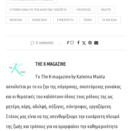
Η ΤΈΧΝΗ ΕΊΝΑΙ ΓΙΑ ΤΟΝ ΚΆΘΕ ΈΝΑ ΞΕΧΩΡΙΣΤΆ
ΗΘΟΠΟΙΌΣ
ΘΈΑΤΡΟ
ΜΟΝΤΈΛΑ
ΠΑΡΆΣΤΑΣΗ
ΣΥΝΈΝΤΕΥΞΗ
ΤΈΧΝΗ
ΤΟ ΠΑΓΚΆΚΙ
0 comments
0
THE K-MAGAZINE
Tο The K-magazine by Katerina Manta
ασχολείται με το ευ ζην της σύγχρονης, σκεπτόμενης γυναίκας
και οι θεματικές του καλύπτουν όλους τους ρόλους της ως
μητέρα, κόρη, αδελφή, σύζυγος, σύντροφος, εργαζόμενη.
Στόχος μας είναι να της υπενθυμίζουμε την ευχάριστη πλευρά
της ζωής και τρόπους για να ομορφαίνει την καθημερινότητα