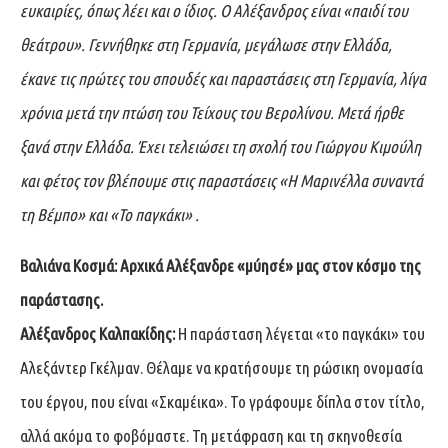
ευκαιρίες, όπως λέει και ο ίδιος. Ο Αλέξανδρος είναι «παιδί του
θεάτρου». Γεννήθηκε στη Γερμανία, μεγάλωσε στην Ελλάδα,
έκανε τις πρώτες του σπουδές και παραστάσεις στη Γερμανία, λίγα
χρόνια μετά την πτώση του Τείχους του Βερολίνου. Μετά ήρθε
ξανά στην Ελλάδα. Έχει τελειώσει τη σχολή του Γιώργου Κιμούλη
και φέτος τον βλέπουμε στις παραστάσεις «Η Μαρινέλλα συναντά
τη Βέμπο» και «
Το παγκάκι
» .
Βαλιάνα Κοσμά:
Αρχικά Αλέξανδρε «μύησέ» μας στον κόσμο της
παράστασης.
Αλέξανδρος Καλπακίδης:
Η παράσταση λέγεται «το παγκάκι» του
Αλεξάντερ Γκέλμαν. Θέλαμε να κρατήσουμε τη ρώσικη ονομασία
του έργου, που είναι «Σκαμέικα». Το γράφουμε δίπλα στον τίτλο,
αλλά ακόμα το φοβόμαστε. Τη μετάφραση και τη σκηνοθεσία