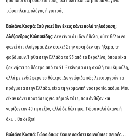
ηθοποιοί στη δουλειά τους, όχι πολιτικοί. Δε μπορώ να γίνω
τώρα ηλεκτρολόγος ή γιατρός.
Βαλιάνα Κοσμά:
Εσύ γιατί δεν έχεις κάνει πολύ τηλεόραση;
Αλέξανδρος Καλπακίδης:
Δεν είναι ότι δεν ήθελα, ούτε θέλω να
φανεί ότι κλαίγομαι. Δεν έτυχε! Στην αρχή δεν την ήξερα, τη
φοβόμουν. Ήρθα στην Ελλάδα το 95 από το Βερολίνο, όπου είχα
ξεκινήσει το θέατρο από το 91. Ξεκίνησα στη σχολή του Κιμούλη,
αλλά με ενδιέφερε το θέατρο. Δε γνώριζα πώς λειτουργούν τα
πράγματα στην Ελλάδα, είχα τη γερμανική νοοτροπία ακόμα. Μου
είχαν κάνει προτάσεις για σήριαλ τότε, που άνθιζαν και
γυρίζονταν 40 τη σεζόν, αλλά δε δέχτηκα. Τώρα καλά έκανα ή
όχι… θα δείξει!
Βαλιάνα Κοσμά:
Τώρα όμως έχουν αρχίσει καινούριες σειρές…