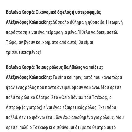
Βαλιάνα Κοσμά:
Οικονομικό όφελος ή υστεροφημία;
Αλέξανδρος Καλπακίδης:
Δύσκολο άθλημα η ηθοποιία. Η τωρινή
παράσταση είναι ένα πείραμα για μένα. Ήθελα να δοκιμαστώ.
Τώρα, αν βγουν και χρήματα από αυτό, θα είμαι
τρισευτυχισμένος!
Βαλιάνα Κοσμά:
Ποιους ρόλους θα ήθελες να παίξεις;
Αλέξανδρος Καλπακίδης:
Το είπα και πριν, αυτό που κάνω τώρα
ήταν ένας ρόλος που πάντα ονειρευόμουν να κάνω. Μου αρέσει
πολύ το ρώσικο θέατρο. Στο «Θείο Βάνια» του Τσέχωφ, ο
Αστρόφ (ο γιατρός) είναι ένας εξαιρετικός ρόλος. Έχει πάρα
πολλά. Δεν το ψάχνω έτσι, δεν έχω απωθημένα για ρόλους. Μου
αρέσει πολύ ο Τσέχωφ κι αισθάνομαι ότι με το θέατρο αυτό