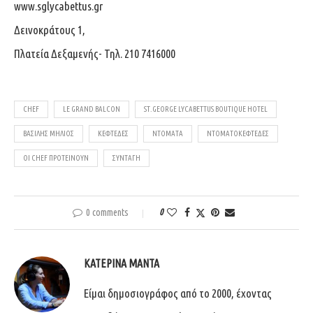
www.sglycabettus.gr
Δεινοκράτους 1,
Πλατεία Δεξαμενής- Τηλ.
210 7416000
CHEF
LE GRAND BALCON
ST.GEORGE LYCABETTUS BOUTIQUE HOTEL
ΒΑΣΊΛΗΣ ΜΉΛΙΟΣ
ΚΕΦΤΈΔΕΣ
ΝΤΟΜΆΤΑ
ΝΤΟΜΑΤΟΚΕΦΤΈΔΕΣ
ΟΙ CHEF ΠΡΟΤΕΊΝΟΥΝ
ΣΥΝΤΑΓΉ
0 comments
0
ΚΑΤΕΡΊΝΑ ΜΑΝΤΆ
Είμαι δημοσιογράφος από το 2000, έχοντας