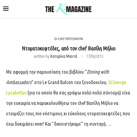
ΟΙ CHEF ΠΡΟΤΕΙΝΟΥΝ
Ντοματοκεφτέδες, από τον chef Βασίλη Μήλιο
written by
Κατερίνα Μαντά
17/06/2015
Με αφορμή την παρουσίαση του βιβλίου “
Dining with
Ambassadors
” στο Le Grand Balcon του ξενοδοχείου,
St.George
Lycabettus
(για το οποίο θα σας γράψω πολύ πολύ σύντομα) είχα
την ευκαιρία να παρακολουθήσω τον chef Βασίλη Μήλιο να
ετοιμάζει τους πιο νόστιμους κι εύκολους ντοματοκεφτέδες που
έχω δοκιμάσει ever! Και “δανειστήκαμε” τη συνταγή….