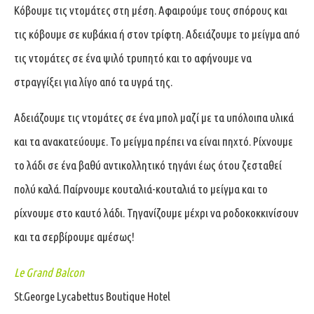
Κόβουμε τις ντομάτες στη μέση. Αφαιρούμε τους σπόρους και
τις κόβουμε σε κυβάκια ή στον τρίφτη. Αδειάζουμε το μείγμα από
τις ντομάτες σε ένα ψιλό τρυπητό και το αφήνουμε να
στραγγίξει για λίγο από τα υγρά της.
Αδειάζουμε τις ντομάτες σε ένα μπολ μαζί με τα υπόλοιπα υλικά
και τα ανακατεύουμε. Το μείγμα πρέπει να είναι πηχτό. Ρίχνουμε
το λάδι σε ένα βαθύ αντικολλητικό τηγάνι έως ότου ζεσταθεί
πολύ καλά. Παίρνουμε κουταλιά-κουταλιά το μείγμα και το
ρίχνουμε στο καυτό λάδι. Τηγανίζουμε μέχρι να ροδοκοκκινίσουν
και τα σερβίρουμε αμέσως!
Le Grand Balcon
St.George Lycabettus Boutique Hotel