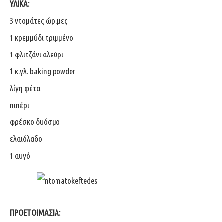
ΥΛΙΚΑ:
3 ντομάτες ώριμες
1 κρεμμύδι τριμμένο
1 φλιτζάνι αλεύρι
1 κ.γλ. baking powder
λίγη φέτα
πιπέρι
φρέσκο δυόσμο
ελαιόλαδο
1 αυγό
ΠΡΟΕΤΟΙΜΑΣΙΑ: