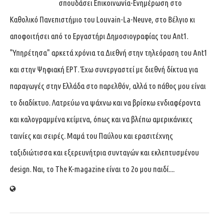
σπουδάσει Επικοινωνία-Ενημέρωση στο
Καθολικό Πανεπιστήμιο του Louvain-La-Neuve, στο Βέλγιο κι
αποφοιτήσει από το Εργαστήρι Δημοσιογραφίας του Ant1.
"Υπηρέτησα" αρκετά χρόνια τα Διεθνή στην τηλεόραση του Ant1
και στην Ψηφιακή ΕΡΤ. Έχω συνεργαστεί με διεθνή δίκτυα για
παραγωγές στην Ελλάδα στο παρελθόν, αλλά το πάθος μου είναι
το διαδίκτυο. Λατρεύω να ψάχνω και να βρίσκω ενδιαφέροντα
και καλογραμμένα κείμενα, όπως και να βλέπω αμερικάνικες
ταινίες και σειρές. Μαμά του Παύλου και ερασιτέχνης
ταξιδιώτισσα και εξερευνήτρια συνταγών και εκλεπτυσμένου
design. Ναι, το The K-magazine είναι το 2ο μου παιδί....