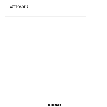
ΑΣΤΡΟΛΟΓΙΑ
MΥΣΤΙΚΆ ΓΙΑ ΠΙΟ ΔΡΟΣΕΡΌ ΎΠΝΟ, ΑΝ ΔΕΝ
ΓΙΑΤΊ Η ΣΩΣΤΉ ΕΝΥΔΆΤΩΣΗ ΕΊΝΑΙ 
ΚΟΙΜΆΣΑΙ...
ΣΗΜΑΝΤΙΚΌ...
19/07/2026
13/07/2026
ΚΑΤΗΓΟΡΙΕΣ