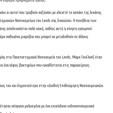
υν σοβαρά προβλήματα υγείας!
κι κι αυτοί που τραβούν καζανάκι με κλειστό το καπάκι της λεκάνης.
στημιακών Νοσοκομείων του Leeds σας δικαιώνει. Η συνήθεια των
άνης αποδεικνύεται πολύ κακή, καθώς αυτή η κίνηση εγκυμονεί
ν αέρα παθογόνα μικρόβια που μπορεί να μεταδοθούν σε άλλους
γίας στα Πανεπιστημιακά Νοσοκομεία του Leeds, Μαρκ Γουϊλκοξ όταν
ται ένα νέφος βακτηρίων που εγκαθίσταται στις παρακείμενες
φους του και δημοσιεύτηκε στην «Διεθνή Επιθεώρηση Νοσοκομειακών
οθέτησαν κόπρανα μολυσμένα με ένα επικίνδυνο ενδονοσοκομειακό