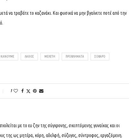
 μετά να τραβάτε το καζανάκι. Και φυσικά να μην βγαίνετε ποτέ από την
ό.
ΚΆΝΟΥΜΕ
ΛΆΘΟΣ
ΜΕΛΈΤΗ
ΠΡΟΒΛΉΜΑΤΑ
ΣΟΒΑΡΌ
1
ολείται με το ευ ζην της σύγχρονης, σκεπτόμενης γυναίκας και οι
ους της ως μητέρα, κόρη, αδελφή, σύζυγος, σύντροφος, εργαζόμενη.