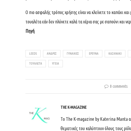
Ο πιο ασφαλής τρόπος χρήσης είναι να κλείνετε το καπάκι και
τουαλέτα εάν δεν πλύνετε καλά τα χέρια σας με σαπούνι και νερ
Πηγή
LEEDS
ΆΝΔΡΕΣ
ΓΥΝΑΊΚΕΣ
ΈΡΕΥΝΑ
ΚΑΖΑΝΆΚΙ
ΤΟΥΑΛΈΤΑ
ΥΓΕΊΑ
0 comments
THE K-MAGAZINE
Tο The K-magazine by Katerina Manta ασχ
θεματικές του καλύπτουν όλους τους ρόλ