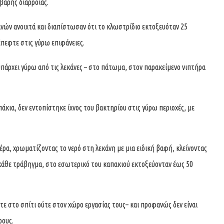
οβαρής διάρροιας.
ανών ανοιχτά και διαπίστωσαν ότι το κλωστρίδιο εκτοξευόταν 25
έπεφτε στις γύρω επιφάνειες.
υπάρχει γύρω από τις λεκάνες – στο πάτωμα, στον παρακείμενο νιπτήρα
άκια, δεν εντοπίστηκε ίχνος του βακτηρίου στις γύρω περιοχές, με
ρα, χρωματίζοντας το νερό στη λεκάνη με μια ειδική βαφή, κλείνοντας
κάθε τράβηγμα, στο εσωτερικό του καπακιού εκτοξεύονταν έως 50
τε στο σπίτι ούτε στον χώρο εργασίας τους– και προφανώς δεν είναι
ρους.