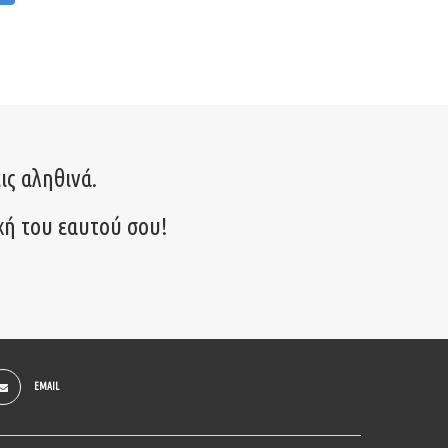
ις αληθινά.
χή του εαυτού σου!
EMAIL