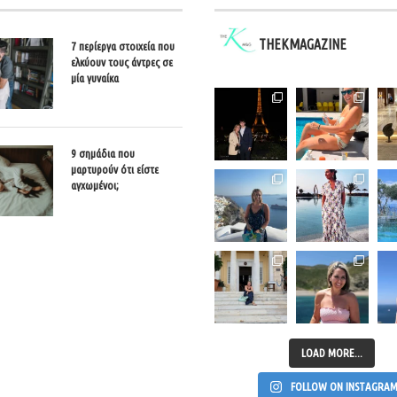
THEKMAGAZINE
7 περίεργα στοιχεία που
ελκύουν τους άντρες σε
μία γυναίκα
9 σημάδια που
μαρτυρούν ότι είστε
αγχωμένοι;
LOAD MORE...
FOLLOW ON INSTAGRA