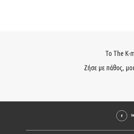
Το The K-m
Ζήσε με πάθος, μο
F