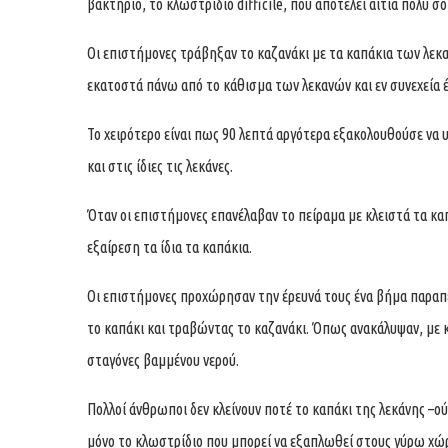
βακτήριο, το κλωστρίδιο difficile, που αποτελεί αιτία πολύ σ
Οι επιστήμονες τράβηξαν το καζανάκι με τα καπάκια των λεκ
εκατοστά πάνω από το κάθισμα των λεκανών και εν συνεχεία 
Το χειρότερο είναι πως 90 λεπτά αργότερα εξακολουθούσε να 
και στις ίδιες τις λεκάνες.
Όταν οι επιστήμονες επανέλαβαν το πείραμα με κλειστά τα καπ
εξαίρεση τα ίδια τα καπάκια.
Οι επιστήμονες προχώρησαν την έρευνά τους ένα βήμα παραπέ
το καπάκι και τραβώντας το καζανάκι. Όπως ανακάλυψαν, με 
σταγόνες βαμμένου νερού.
Πολλοί άνθρωποι δεν κλείνουν ποτέ το καπάκι της λεκάνης –ού
μόνο το κλωστρίδιο που μπορεί να εξαπλωθεί στους γύρω χώ