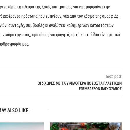
ην ευχάριστη πλευρά της ζωής και τρόπους για να ομορφαίνει την
νδιαφέροντα πρόσωπα που εμπνέουν, νέα από τον κόσμο της ομορφιάς,
χνών, συνταγές, συμβουλές κι αναλύσεις καθημερινών καταστάσεων
τον χώρο εργασίας, προτάσεις για φαγητό, ποτό και ταξίδια είναι μερικά
αρθρογραφία μας.
next post
ΟΙ 5 ΧΏΡΕΣ ΜΕ ΤΑ ΥΨΗΛΌΤΕΡΑ ΠΟΣΟΣΤΆ ΠΛΑΣΤΙΚΏΝ
ΕΠΕΜΒΆΣΕΩΝ ΠΑΓΚΟΣΜΊΩΣ
MAY ALSO LIKE