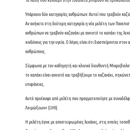
Τα λάθη που κάνουμε στην τουαλέτα μπορούν να προκαλέσο
Υπάρχουν δύο κατηγορίες ανθρώπων: Αυτοί που τραβούν καζανά
Αν ανήκετε στη δεύτερη κατηγορία η νέα μελέτη των Πανεπι
ανθρώπων να τραβούν καζανάκι με ανοιχτό το καπάκι της λεκ
κινδύνους για την υγεία. Ο λόγος είναι ότι διασπείρονται στο
ανθρώπους.
Σύμφωνα με τον καθηγητή και κλινικό διευθυντή Μικροβιολο
το καπάκι είναι ανοιχτό και τραβήξουμε το καζανάκι, σηκώνε
επιφάνειες.
Αυτό προέκυψε από μελέτη που πραγματοποίησε με συναδέλ
Λοιμώξεων» (IJHI).
Η μελέτη έγινε με αποστειρωμένες λεκάνες, στις οποίες τοπ