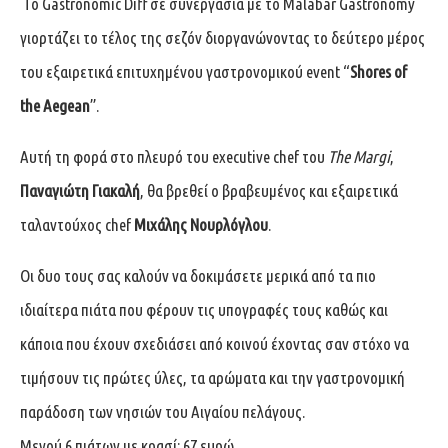
Το Gastronomic Diff σε συνεργασία με το Malabar Gastronomy
γιορτάζει το τέλος της σεζόν διοργανώνοντας το δεύτερο μέρος
του εξαιρετικά επιτυχημένου γαστρονομικού event “
Shores of
the Aegean
”.
Αυτή τη φορά στο πλευρό του executive chef του
The Margi
,
Παναγιώτη Γιακαλή
, θα βρεθεί ο βραβευμένος και εξαιρετικά
ταλαντούχος chef
Μιχάλης Νουρλόγλου
.
Οι δυο τους σας καλούν να δοκιμάσετε μερικά από τα πιο
ιδιαίτερα πιάτα που φέρουν τις υπογραφές τους καθώς και
κάποια που έχουν σχεδιάσει από κοινού έχοντας σαν στόχο να
τιμήσουν τις πρώτες ύλες, τα αρώματα και την γαστρονομική
παράδοση των νησιών του Αιγαίου πελάγους.
Μενού 6 πιάτων με κρασί: 67 ευρώ