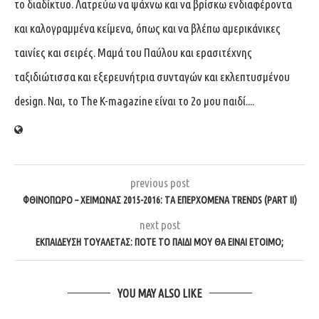
το διαδίκτυο. Λατρεύω να ψάχνω και να βρίσκω ενδιαφέροντα
και καλογραμμένα κείμενα, όπως και να βλέπω αμερικάνικες
ταινίες και σειρές. Μαμά του Παύλου και ερασιτέχνης
ταξιδιώτισσα και εξερευνήτρια συνταγών και εκλεπτυσμένου
design. Ναι, το The K-magazine είναι το 2ο μου παιδί....
previous post
ΦΘΙΝΌΠΩΡΟ – ΧΕΙΜΏΝΑΣ 2015-2016: ΤΑ ΕΠΕΡΧΌΜΕΝΑ TRENDS (PART II)
next post
ΕΚΠΑΊΔΕΥΣΗ ΤΟΥΑΛΈΤΑΣ: ΠΌΤΕ ΤΟ ΠΑΙΔΊ ΜΟΥ ΘΑ ΕΊΝΑΙ ΈΤΟΙΜΟ;
YOU MAY ALSO LIKE