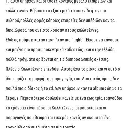
Γι’ αυτό υπήρχαν και οι τόσες κόντρες μεταξύ εταιρειών και
καλλιτεχνών. Βέβαια στο εξωτερικό το παιχνίδι ήταν πιο
σκληρό,πολλές φορές κάποιες εταιρείες δεν απέδιδαν καν τα
δικαιώματα που αντιστοιχούσαν στους καλλιτέχνες.
Εδώ ας πούμε η κατάσταση ήταν πιο “light” . Είχαμε να κάνουμε
και με ένα πιο προσωποκεντρικό καθεστώς , και στην Ελλάδα
πολλά πράγματα ορίζονται απ τις διαπροσωπικές σχέσεις.
Πλέον ο Καλλιτέχνης επενδύει. Αυτός έχει το ρίσκο,και γι αυτό ο
ίδιος ορίζει τη μορφή της παραγωγής του. Δυστυχώς όμως,δεν
πουλά πια ο δίσκος ή το cd. Δεν υπάρχουν καν τα albums όπως τα
ξέραμε. Περισσότερο δουλεύει κανείς με ένα έως τρία τραγούδια
το χρόνο,κι είναι τόσοι οι Καλλιτέχνες, οι μουσικοί και οι
παραγωγές που θεωρείται τυχερός κανείς αν ακουστεί ένα
τραγούδι από αυτά μέσα σε μία τριετία.