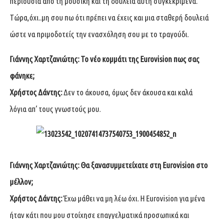
περιουσία από τη μουσική και τη δουλειά αυτή συγκεκριμένα.
Τώρα,όχι..μη σου πω ότι πρέπει να έχεις και μια σταθερή δουλειά
ώστε να πριμοδοτείς την ενασχόληση σου με το τραγούδι.
Γιάννης Χαρτζανιώτης: Το νέο κομμάτι της Eurovision πως σας
φάνηκε;
Χρήστος Δάντης:
Δεν το άκουσα, όμως δεν άκουσα και καλά
λόγια απ’ τους γνωστούς μου.
Γιάννης Χαρτζανιώτης: Θα ξανασυμμετείχατε στη Eurovision στο
μέλλον;
Χρήστος Δάντης:
Έχω μάθει να μη λέω όχι. Η Eurοvision για μένα
ήταν κάτι που μου στοίχησε επαγγελματικά προσωπικά και