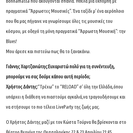
Bonnamassa που ακούγονται σπάνια. Ήθελα μια εκπομπή με
πραγματικά “Άρρωστες Μουσικές”. Ένα ταξίδι μ’ ένα αερόπλοιο
που θα μας πήγαινε να γνωρίσουμε όλες τις μουσικές του
κόσμου, με οδηγό τη μόνη πραγματικά “Άρρωστη Μουσική”: την
Blues!
Μου άρεσε και πιστεύω πως θα το ξανακάνω.
Γιάννης Χαρτζανιώτης:Ευχαριστώ πολύ για τη συνέντευξη,
μπορούμε να σας δούμε κάπου αυτή περίοδο;
Χρήστος Δάντης:
“Τρέχω” το “RELOAD” σ’ όλη την Ελλάδα,όπου
υπάρχει η διάθεση να πιαστούμε αγκαλιά,να τραγουδήσουμε και
να στήσουμε το πιο τέλειο LiveParty της ζωής μας.
Ο Χρήστος Δάντης μαζί με τον Κώστα Τούρνα θα βρίσκονται στο
θέατρο Βεργίνα της Θεσσαλονίκης 22 & 23 Απριλίου 21:45