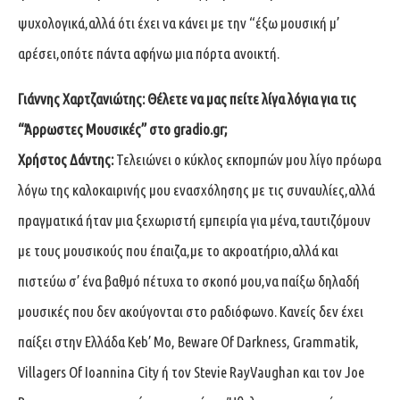
ψυχολογικά,αλλά ότι έχει να κάνει με την “έξω μουσική μ’
αρέσει,οπότε πάντα αφήνω μια πόρτα ανοικτή.
Γιάννης Χαρτζανιώτης: Θέλετε να μας πείτε λίγα λόγια για τις
“Άρρωστες Μουσικές” στο
gradio.gr
;
Χρήστος Δάντης:
Τελειώνει ο κύκλος εκπομπών μου λίγο πρόωρα
λόγω της καλοκαιρινής μου ενασχόλησης με τις συναυλίες,αλλά
πραγματικά ήταν μια ξεχωριστή εμπειρία για μένα,ταυτιζόμουν
με τους μουσικούς που έπαιζα,με το ακροατήριο,αλλά και
πιστεύω σ’ ένα βαθμό πέτυχα το σκοπό μου,να παίξω δηλαδή
μουσικές που δεν ακούγονται στο ραδιόφωνο. Κανείς δεν έχει
παίξει στην Ελλάδα Keb’ Mo, Beware Of Darkness, Grammatik,
Villagers Of Ioannina City ή τον Stevie RayVaughan και τον Joe