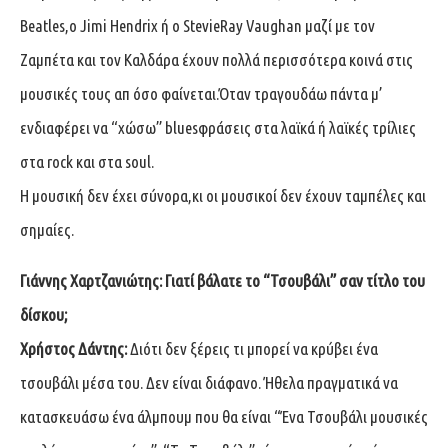
Beatles,o Jimi Hendrix ή ο StevieRay Vaughan μαζί με τον
Ζαμπέτα και τον Καλδάρα έχουν πολλά περισσότερα κοινά στις
μουσικές τους απ όσο φαίνεται.Όταν τραγουδάω πάντα μ’
ενδιαφέρει να “χώσω” bluesφράσεις στα λαϊκά ή λαϊκές τρίλιες
στα rock και στα soul.
Η μουσική δεν έχει σύνορα,κι οι μουσικοί δεν έχουν ταμπέλες και
σημαίες.
Γιάννης Χαρτζανιώτης: Γιατί βάλατε το “Τσουβάλι” σαν τίτλο του
δίσκου;
Χρήστος Δάντης:
Διότι δεν ξέρεις τι μπορεί να κρύβει ένα
τσουβάλι μέσα του. Δεν είναι διάφανο. Ήθελα πραγματικά να
κατασκευάσω ένα άλμπουμ που θα είναι “Ένα Τσουβάλι μουσικές