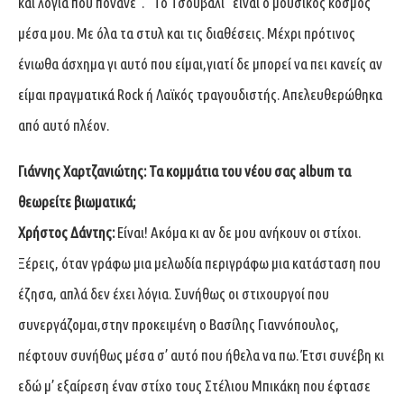
και λόγια που πονάνε”. “Το Τσουβάλι” είναι ο μουσικός κόσμος
μέσα μου. Με όλα τα στυλ και τις διαθέσεις. Μέχρι πρότινος
ένιωθα άσχημα γι αυτό που είμαι,γιατί δε μπορεί να πει κανείς αν
είμαι πραγματικά Rock ή Λαϊκός τραγουδιστής. Απελευθερώθηκα
από αυτό πλέον.
Γιάννης Χαρτζανιώτης: Τα κομμάτια του νέου σας album τα
θεωρείτε βιωματικά;
Χρήστος Δάντης:
Είναι! Ακόμα κι αν δε μου ανήκουν οι στίχοι.
Ξέρεις, όταν γράφω μια μελωδία περιγράφω μια κατάσταση που
έζησα, απλά δεν έχει λόγια. Συνήθως οι στιχουργοί που
συνεργάζομαι,στην προκειμένη ο Βασίλης Γιαννόπουλος,
πέφτουν συνήθως μέσα σ’ αυτό που ήθελα να πω. Έτσι συνέβη κι
εδώ μ’ εξαίρεση έναν στίχο τους Στέλιου Μπικάκη που έφτασε