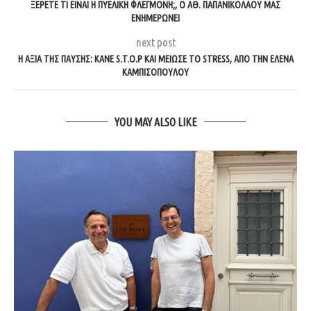
ΞΈΡΕΤΕ ΤΙ ΕΊΝΑΙ Η ΠΥΕΛΙΚΉ ΦΛΕΓΜΟΝΉ;, Ο ΑΘ. ΠΑΠΑΝΙΚΟΛΆΟΥ ΜΑΣ
ΕΝΗΜΕΡΏΝΕΙ
next post
H ΑΞΊΑ ΤΗΣ ΠΑΎΣΗΣ: ΚΆΝΕ S.T.O.P ΚΑΙ ΜΕΊΩΣΕ ΤΟ STRESS, ΑΠΌ ΤΗΝ ΈΛΕΝΑ
ΚΑΜΠΙΣΟΠΟΎΛΟΥ
YOU MAY ALSO LIKE