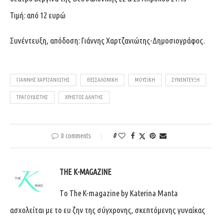
Τιμή: από 12 ευρώ
Συνέντευξη, απόδοση: Γιάννης Χαρτζανιώτης-Δημοσιογράφος.
ΓΙΆΝΝΗΣ ΧΑΡΤΖΑΝΙΏΤΗΣ
ΘΕΣΣΑΛΟΝΊΚΗ
ΜΟΥΣΙΚΉ
ΣΥΝΈΝΤΕΥΞΗ
ΤΡΑΓΟΥΔΙΣΤΉΣ
ΧΡΉΣΤΟΣ ΔΆΝΤΗΣ
0 comments
0
THE K-MAGAZINE
Tο The K-magazine by Katerina Manta
ασχολείται με το ευ ζην της σύγχρονης, σκεπτόμενης γυναίκας