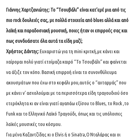
Γιάννης Χαρτζανιώτης: To “Τσουβάλι” είναι κατ’εμέ μια από τις
πιο rock δουλειές σας, με πολλά στοιχεία από blues αλλά και από
λαϊκή και παραδοσιακή μουσική, ποιες ήταν οι επιρροές σας και
πως συνδυάσατε όλα αυτά τα είδη μαζί;
Χρήστος Δάντης:
Ευχαριστώ για τη mini κριτκή,με κάνει και
χαίρομαι πολύ γιατί ετοίμαζα καιρό “Το Τσουβάλι” και φαίνεται
να άξιζε τον κόπο. Βασική επιρροή είναι το συνονθύλευμα
ακουσμάτων που έχω στο κεφάλι μου,αυτός ο “αχταρμάς” που
με κάνει ν’ ασχολούμαι με τα περισσότερα είδη τραγουδιού όσο
ετερόκλητα κι αν είναι γιατί αγαπάω εξίσου το Blues, το Rock ,το
Funk και το Ελληνικό Λαϊκό Τραγούδι, όπως και τις υπόλοιπες
λαϊκές μουσικές του κόσμου.
Για μένα Καζαντζίδης κι ο Elvis ή ο Sinatra,Ο Νταλάρας και οι