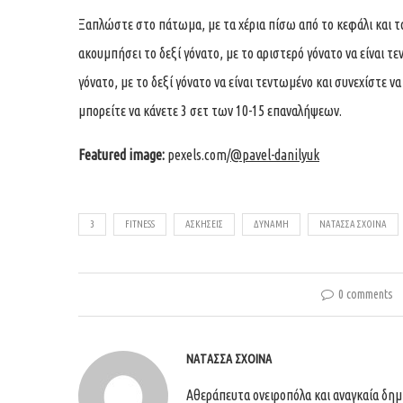
Ξαπλώστε στο πάτωμα, με τα χέρια πίσω από το κεφάλι και τ
ακουμπήσει το δεξί γόνατο, με το αριστερό γόνατο να είναι τ
γόνατο, με το δεξί γόνατο να είναι τεντωμένο και συνεχίστε ν
μπορείτε να κάνετε 3 σετ των 10-15 επαναλήψεων.
Featured image:
pexels.com/
@pavel-danilyuk
3
FITNESS
ΑΣΚΗΣΕΙΣ
ΔΥΝΑΜΗ
ΝΑΤΑΣΣΑ ΣΧΟΙΝΑ
0 comments
ΝΑΤΆΣΣΑ ΣΧΟΙΝΆ
Αθεράπευτα ονειροπόλα και αναγκαία δημ