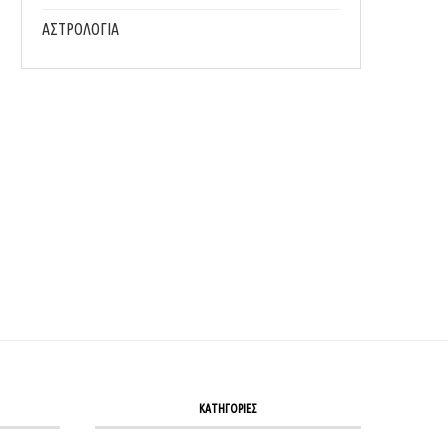
ΑΣΤΡΟΛΟΓΙΑ
7 ΣΥΝΉΘΕΙΕΣ ΠΟΥ ΘΑ ΣΕ ΚΡΑΤΉΣΟΥΝ ΣΤΑ ΚΙΛΆ...
3 ΑΣΚΉΣΕΙΣ ΓΙΑ ΓΡΑΜΜΩΜΈΝΑ ΠΌΔΙΑ Έ
ΠΑΡΑΛΊΑ
24/07/2026
23/07/2026
ΚΑΤΗΓΟΡΙΕΣ