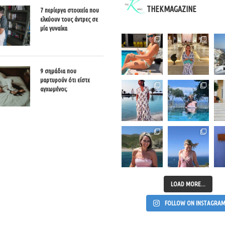
THEKMAGAZINE
7 περίεργα στοιχεία που
ελκύουν τους άντρες σε
μία γυναίκα
9 σημάδια που
μαρτυρούν ότι είστε
αγχωμένοι;
LOAD MORE...
FOLLOW ON INSTAGRA