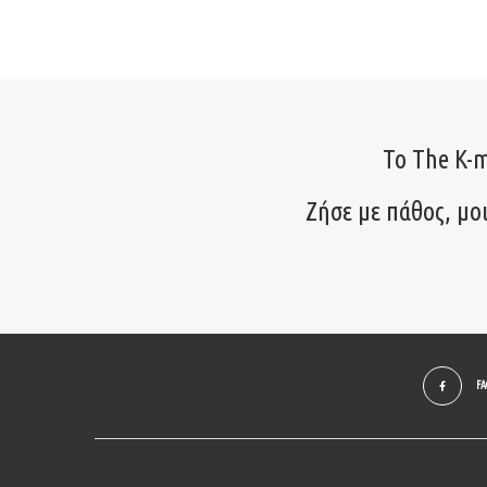
Το The K-m
Ζήσε με πάθος, μο
F