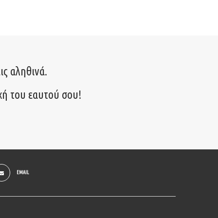
ις αληθινά.
χή του εαυτού σου!
EMAIL