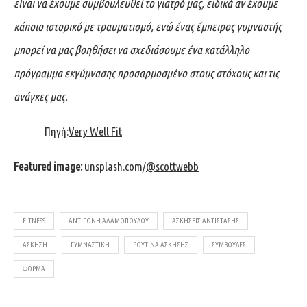
είναι να έχουμε συμβουλευθεί το γιατρό μας, ειδικά αν έχουμε
κάποιο ιστορικό με τραυματισμό, ενώ ένας έμπειρος γυμναστής
μπορεί να μας βοηθήσει να σχεδιάσουμε ένα κατάλληλο
πρόγραμμα εκγύμνασης προσαρμοσμένο στους στόχους και τις
ανάγκες μας.
Πηγή:
Very Well Fit
Featured image:
unsplash.com/
@scottwebb
FITNESS
ΑΝΤΙΓΌΝΗ ΑΔΑΜΟΠΟΎΛΟΥ
ΑΣΚΉΣΕΙΣ ΑΝΤΊΣΤΑΣΗΣ
ΆΣΚΗΣΗ
ΓΥΜΝΑΣΤΙΚΉ
ΡΟΥΤΊΝΑ ΆΣΚΗΣΗΣ
ΣΥΜΒΟΥΛΈΣ
ΦΌΡΜΑ