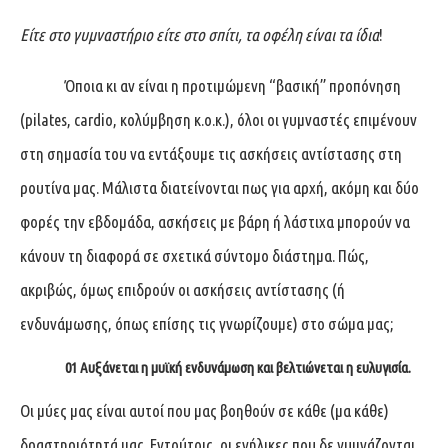
Είτε στο γυμναστήριο είτε στο σπίτι, τα οφέλη είναι τα ίδια
!
Όποια κι αν είναι η προτιμώμενη “βασική” προπόνηση
(pilates, cardio, κολύμβηση κ.ο.κ.), όλοι οι γυμναστές επιμένουν
στη σημασία του να εντάξουμε τις ασκήσεις αντίστασης στη
ρουτίνα μας. Μάλιστα διατείνονται πως για αρχή, ακόμη και δύο
φορές την εβδομάδα, ασκήσεις με βάρη ή λάστιχα μπορούν να
κάνουν τη διαφορά σε σχετικά σύντομο διάστημα. Πώς,
ακριβώς, όμως επιδρούν οι ασκήσεις αντίστασης (ή
ενδυνάμωσης, όπως επίσης τις γνωρίζουμε) στο σώμα μας;
01 Αυξάνεται η μυϊκή ενδυνάμωση και βελτιώνεται η ευλυγισία.
Οι μύες μας είναι αυτοί που μας βοηθούν σε κάθε (μα κάθε)
δραστηριότητά μας. Εντούτοις, οι ενήλικες που δε γυμνάζονται