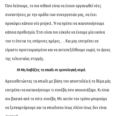
Όσο λείπουμε, το πιο πιθανό είναι να έχουν οργανωθεί νέες
συναντήσεις με την ομάδα των συνεργατών μας, να έχει
προκύψει κάποιο νέο project.. Ή να πρέπει να ικανοποιήσουμε
κάποια προθεσμία. Έτσι είναι πιο εύκολο να έχουμε μία εικόνα
του τι έπεται τις επόμενες ημέρες…. Και μας επιτρέπει να
είμαστε προετοιμασμένοι και να αντεπεξέλθουμε χωρίς το άγχος
της τελευταίας στιγμής.
04 Μη διαβάζεις τα emails σε χρονολογική σειρά.
Αρχειοθετώντας τα emails με βάση τον αποστολέα ή το θέμα μάς
επιτρέπει να κατανοήσουμε τι συνέβη όσο απουσιάζαμε. Κι είναι
πιο βασικό από το πότε συνέβη. Με αυτόν τον τρόπο μπορούμε
να ξεσκαρτάρουμε και τα emailsπου ίσως πλέον ίσως δεν είναι