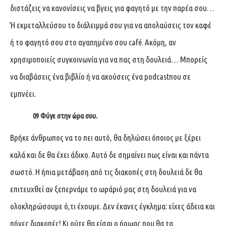
διστάζεις να κανονίσεις να βγεις για φαγητό με την παρέα σου…
Ή εκμεταλλεύσου το διάλειμμά σου για να απολαύσεις τον καφέ
ή το φαγητό σου στο αγαπημένο σου café. Ακόμη, αν
χρησιμοποιείς συγκοινωνία για να πας στη δουλειά… Μπορείς
να διαβάσεις ένα βιβλίο ή να ακούσεις ένα podcastπου σε
εμπνέει.
09 Φύγε στην ώρα σου.
Βρήκε άνθρωπος να το πει αυτό, θα δηλώσει όποιος με ξέρει
καλά και δε θα έχει άδικο. Αυτό δε σημαίνει πως είναι και πάντα
σωστό. Η ήπια μετάβαση από τις διακοπές στη δουλειά δε θα
επιτευχθεί αν ξεπερνάμε το ωράριό μας στη δουλειά για να
ολοκληρώσουμε ό,τι έχουμε. Δεν έκανες έγκλημα: είχες άδεια και
πήγες διακοπές! Κι ούτε θα είσαι ο ήρωας που θα τα