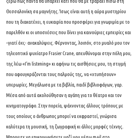
ξέρω πως πάντα θα υπάρχει κάτι που θα με τραβάει πίσω στη
Θεσσαλονίκη σα μαγνήτης. Ίσως είναι αυτή η αύρα μυστηρίου
που τη διακατέχει, η ευκαιρία που προσφέρει για γνωριμία με το
παρελθόν κι οι υποσχέσεις που δίνει για καινούριες εμπειρίες και
–γιατί όχι;- ανακαλύψεις. Φέρνοντας, λοιπόν, στο μυαλό μου τον
τηλεοπτικό ψυχίατρο Frasier Crane, απευθύνομαι στην πόλη μου,
της λέω «I’m listening» κι αφήνω τις αισθήσεις μου, τη στιγμή
που αφουγκράζονται τους παλμούς της, να «χτυπήσουν»
υπερωρίες. Μεγάλωσα με τα βιβλία, παιδί βιβλιοφάγων, γαρ.
Μέσα από αυτά ακολούθησαν η αγάπη για το θέατρο και τον
κινηματογράφο. Στην πορεία, ψάχνοντας άλλους τρόπους με
τους οποίους ο άνθρωπος μπορεί να εκφραστεί, γνώρισα
καλύτερα τη μουσική, τη ζωγραφική κι άλλες μορφές τέχνης.
Μπορειτε να επικοινωνήσετε μαζί μου μέσω mail στο