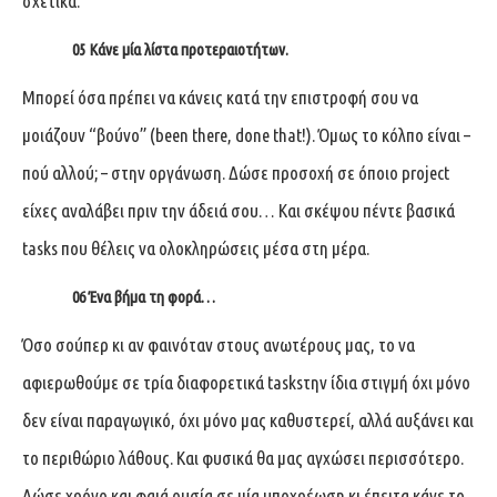
σχετικά.
05 Κάνε μία λίστα προτεραιοτήτων.
Μπορεί όσα πρέπει να κάνεις κατά την επιστροφή σου να
μοιάζουν “βούνο” (been there, done that!). Όμως το κόλπο είναι –
πού αλλού; – στην οργάνωση. Δώσε προσοχή σε όποιο project
είχες αναλάβει πριν την άδειά σου… Και σκέψου πέντε βασικά
tasks που θέλεις να ολοκληρώσεις μέσα στη μέρα.
06 Ένα βήμα τη φορά…
Όσο σούπερ κι αν φαινόταν στους ανωτέρους μας, το να
αφιερωθούμε σε τρία διαφορετικά tasksτην ίδια στιγμή όχι μόνο
δεν είναι παραγωγικό, όχι μόνο μας καθυστερεί, αλλά αυξάνει και
το περιθώριο λάθους. Και φυσικά θα μας αγχώσει περισσότερο.
Δώσε χρόνο και φαιά ουσία σε μία υποχρέωση κι έπειτα κάνε το