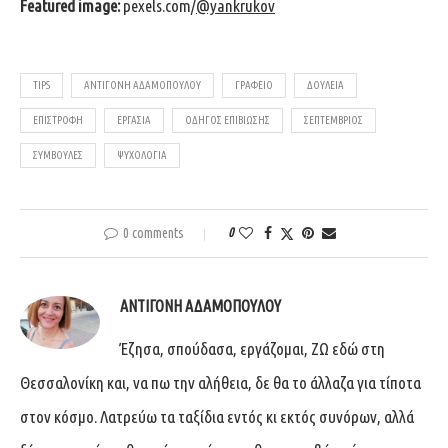
Featured image:
pexels.com/
@yankrukov
TIPS
ΑΝΤΙΓΌΝΗ ΑΔΑΜΟΠΟΎΛΟΥ
ΓΡΑΦΕΊΟ
ΔΟΥΛΕΙΆ
ΕΠΙΣΤΡΟΦΉ
ΕΡΓΑΣΊΑ
ΟΔΗΓΌΣ ΕΠΙΒΊΩΣΗΣ
ΣΕΠΤΈΜΒΡΙΟΣ
ΣΥΜΒΟΥΛΈΣ
ΨΥΧΟΛΟΓΊΑ
0 comments
0
ΑΝΤΙΓΌΝΗ ΑΔΑΜΟΠΟΎΛΟΥ
Έζησα, σπούδασα, εργάζομαι, ΖΩ εδώ στη
Θεσσαλονίκη και, να πω την αλήθεια, δε θα το άλλαζα για τίποτα
στον κόσμο. Λατρεύω τα ταξίδια εντός κι εκτός συνόρων, αλλά