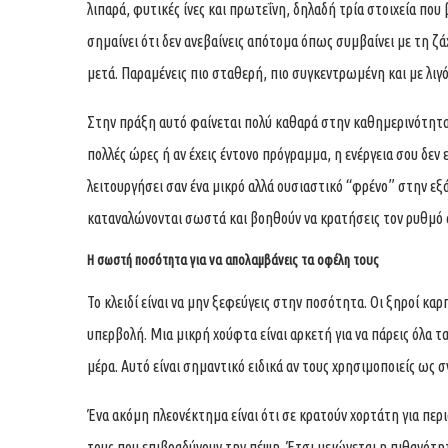
λιπαρά, φυτικές ίνες και πρωτεΐνη, δηλαδή τρία στοιχεία που
σημαίνει ότι δεν ανεβαίνεις απότομα όπως συμβαίνει με τη ζ
μετά. Παραμένεις πιο σταθερή, πιο συγκεντρωμένη και με λιγ
Στην πράξη αυτό φαίνεται πολύ καθαρά στην καθημερινότητα
πολλές ώρες ή αν έχεις έντονο πρόγραμμα, η ενέργεια σου δεν
λειτουργήσει σαν ένα μικρό αλλά ουσιαστικό “φρένο” στην εξ
καταναλώνονται σωστά και βοηθούν να κρατήσεις τον ρυθμό σ
Η σωστή ποσότητα για να απολαμβάνεις τα οφέλη τους
Το κλειδί είναι να μην ξεφεύγεις στην ποσότητα. Οι ξηροί καρπ
υπερβολή. Μια μικρή χούφτα είναι αρκετή για να πάρεις όλα 
μέρα. Αυτό είναι σημαντικό ειδικά αν τους χρησιμοποιείς ως σ
Ένα ακόμη πλεονέκτημα είναι ότι σε κρατούν χορτάτη για περι
τους που επιβραδύνουν την πέψη. Έτσι μειώνεται η πιθανότη