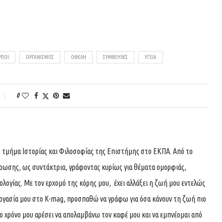
ΡΠΟΊ
ΟΡΓΑΝΙΣΜΌΣ
ΟΦΈΛΗ
ΣΥΜΒΟΥΛΈΣ
ΥΓΕΊΑ
0
 τμήμα Ιστορίας και Φιλοσοφίας της Επιστήμης στο ΕΚΠΑ. Από το
ρωσης, ως συντάκτρια, γράφοντας κυρίως για θέματα ομορφιάς,
λογίας. Με τον ερχομό της κόρης μου, έχει αλλάξει η ζωή μου εντελώς
νεργασία μου στο K-mag, προσπαθώ να γράφω για όσα κάνουν τη ζωή πιο
ο χρόνο μου αρέσει να απολαμβάνω τον καφέ μου και να εμπνέομαι από