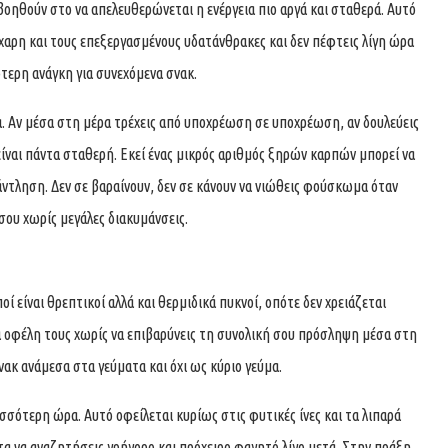
 βοηθούν στο να απελευθερώνεται η ενέργεια πιο αργά και σταθερά. Αυτό
άχαρη και τους επεξεργασμένους υδατάνθρακες και δεν πέφτεις λίγη ώρα
ότερη ανάγκη για συνεχόμενα σνακ.
. Αν μέσα στη μέρα τρέχεις από υποχρέωση σε υποχρέωση, αν δουλεύεις
 είναι πάντα σταθερή. Εκεί ένας μικρός αριθμός ξηρών καρπών μπορεί να
άντληση. Δεν σε βαραίνουν, δεν σε κάνουν να νιώθεις φούσκωμα όταν
ου χωρίς μεγάλες διακυμάνσεις.
οί είναι θρεπτικοί αλλά και θερμιδικά πυκνοί, οπότε δεν χρειάζεται
τα οφέλη τους χωρίς να επιβαρύνεις τη συνολική σου πρόσληψη μέσα στη
νακ ανάμεσα στα γεύματα και όχι ως κύριο γεύμα.
σσότερη ώρα. Αυτό οφείλεται κυρίως στις φυτικές ίνες και τα λιπαρά
τα να αναζητήσεις γρήγορο και πρόχειρο φαγητό λίγο μετά. Στην πράξη