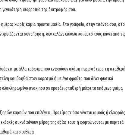
τη γενικότερη ισορροπία της διατροφής σου.
ς ημέρας χωρίς καμία προετοιμασία. Στο γραφείο, στην τσάντα σου, στο
ν χρειάζονται συντήρηση, δεν χαλάνε εύκολα και αυτό τους κάνει από τις
υνδυάσεις με άλλα τρόφιμα που ενισχύουν ακόμη περισσότερο τη σταθερή
ωτεΐνη και βοηθά στον κορεσμό ή με ένα φρούτο που δίνει φυσικά
ιο ολοκληρωμένο σνακ που σε κρατάει σταθερή μέχρι το επόμενο γεύμα
ν ξηρών καρπών που επιλέγεις. Προτίμησε όσο γίνεται ωμούς ή ελαφρώς
εκδοχές συχνά χάνουν μέρος της αξίας τους ή φορτώνονται με περιττά
καθαρά και σταθερά.