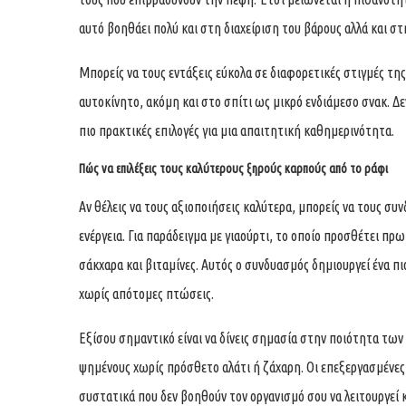
αυτό βοηθάει πολύ και στη διαχείριση του βάρους αλλά και σ
Μπορείς να τους εντάξεις εύκολα σε διαφορετικές στιγμές τη
αυτοκίνητο, ακόμη και στο σπίτι ως μικρό ενδιάμεσο σνακ. Δε
πιο πρακτικές επιλογές για μια απαιτητική καθημερινότητα.
Πώς να επιλέξεις τους καλύτερους ξηρούς καρπούς από το ράφι
Αν θέλεις να τους αξιοποιήσεις καλύτερα, μπορείς να τους σ
ενέργεια. Για παράδειγμα με γιαούρτι, το οποίο προσθέτει πρ
σάκχαρα και βιταμίνες. Αυτός ο συνδυασμός δημιουργεί ένα π
χωρίς απότομες πτώσεις.
Εξίσου σημαντικό είναι να δίνεις σημασία στην ποιότητα τω
ψημένους χωρίς πρόσθετο αλάτι ή ζάχαρη. Οι επεξεργασμένες 
συστατικά που δεν βοηθούν τον οργανισμό σου να λειτουργεί 