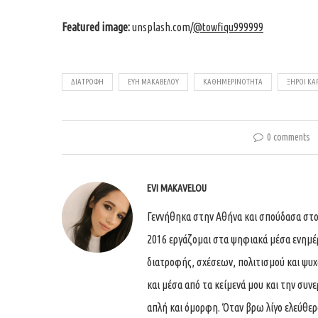
Featured image:
unsplash.com/
@towfiqu999999
ΔΙΑΤΡΟΦΉ
ΕΎΗ ΜΑΚΑΒΈΛΟΥ
ΚΑΘΗΜΕΡΙΝΌΤΗΤΑ
ΞΗΡΟΊ ΚΑ
0 comments
EVI MAKAVELOU
Γεννήθηκα στην Αθήνα και σπούδασα στο
2016 εργάζομαι στα ψηφιακά μέσα ενημέ
διατροφής, σχέσεων, πολιτισμού και ψυχο
και μέσα από τα κείμενά μου και την συ
απλή και όμορφη. Όταν βρω λίγο ελεύθερ