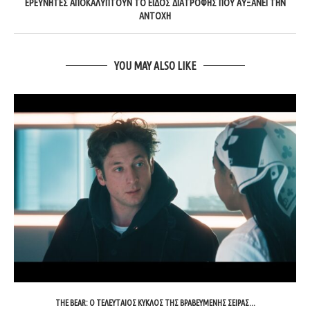
ΕΡΕΥΝΗΤΈΣ ΑΠΟΚΑΛΎΠΤΟΥΝ ΤΟ ΕΊΔΟΣ ΔΙΑΤΡΟΦΉΣ ΠΟΥ ΑΥΞΆΝΕΙ ΤΗΝ
ΑΝΤΟΧΉ
YOU MAY ALSO LIKE
THE BEAR: Ο ΤΕΛΕΥΤΑΊΟΣ ΚΎΚΛΟΣ ΤΗΣ ΒΡΑΒΕΥΜΈΝΗΣ ΣΕΙΡΆΣ...