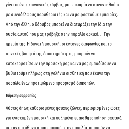
γίνεται ένας κοινωνικός κόμβος, μια ευκαιρία να συναντηθούμε
με συναδέλφους παραθεριστές και να μοιραστούμε εμπειρίες.
Από την άλλη, ο θόρυβος μπορεί να διαταράξει την ίδια την
ουσία αυτού που μας τράβηξε στην παραλία αρχικά… Tην
ηρεμία της. Η δυνατή μουσική, οι έντονες διαφωνίες και το
συνεχές βουητό της δραστηριότητας μπορούν να
κατακερματίσουν την προσοχή μας και να μας εμποδίσουν να
βυθιστούμε πλήρως στη γαλήνια αισθητική που έκανε την
παραλία έναν προτιμώμενο προορισμό διακοπών.
Εύρεση ισορροπίας
Λύσεις όπως καθορισμένες ήσυχες ζώνες, περιορισμένες ώρες
για ενισχυμένη μουσική και αυξημένη ευαισθητοποίηση σχετικά
με την υπεύθυνη συμπεριφορά στην παραλία, μπορούν να