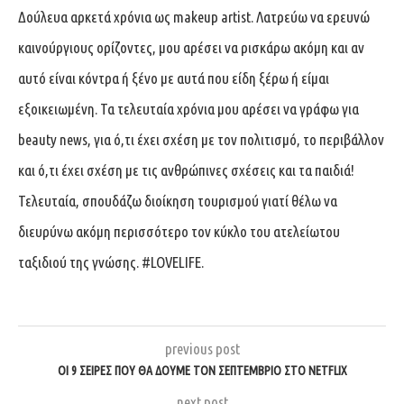
Δούλευα αρκετά χρόνια ως makeup artist. Λατρεύω να ερευνώ
καινούργιους ορίζοντες, μου αρέσει να ρισκάρω ακόμη και αν
αυτό είναι κόντρα ή ξένο με αυτά που είδη ξέρω ή είμαι
εξοικειωμένη. Τα τελευταία χρόνια μου αρέσει να γράφω για
beauty news, για ό,τι έχει σχέση με τον πολιτισμό, το περιβάλλον
και ό,τι έχει σχέση με τις ανθρώπινες σχέσεις και τα παιδιά!
Τελευταία, σπουδάζω διοίκηση τουρισμού γιατί θέλω να
διευρύνω ακόμη περισσότερο τον κύκλο του ατελείωτου
ταξιδιού της γνώσης. #LOVELIFE.
previous post
OI 9 ΣΕΙΡΕΣ ΠΟΥ ΘΑ ΔΟΥΜΕ ΤΟΝ ΣΕΠΤΕΜΒΡΙΟ ΣΤΟ NETFLIX
next post