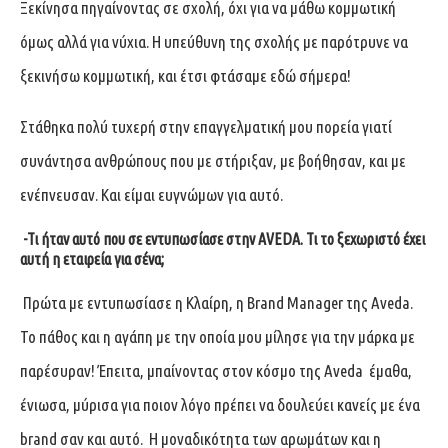
Ξεκίνησα πηγαίνοντας σε σχολή, όχι για να μάθω κομμωτική
όμως αλλά για νύχια. Η υπεύθυνη της σχολής με παρότρυνε να
ξεκινήσω κομμωτική, και έτσι φτάσαμε εδώ σήμερα!
Στάθηκα πολύ τυχερή στην επαγγελματική μου πορεία γιατί
συνάντησα ανθρώπους που με στήριξαν, με βοήθησαν, και με
ενέπνευσαν. Και είμαι ευγνώμων για αυτό.
-Τι ήταν αυτό που σε εντυπωσίασε στην AVEDA. Τι το ξεχωριστό έχει
αυτή η εταιρεία για σένα;
Πρώτα με εντυπωσίασε η Κλαίρη, η Brand Manager της Aveda.
Το πάθος και η αγάπη με την οποία μου μίλησε για την μάρκα με
παρέσυραν! Έπειτα, μπαίνοντας στον κόσμο της Aveda έμαθα,
ένιωσα, μύρισα για ποιον λόγο πρέπει να δουλεύει κανείς με ένα
brand σαν και αυτό. Η μοναδικότητα των αρωμάτων και η