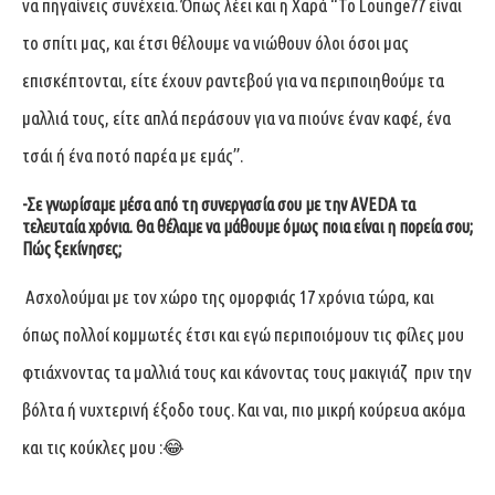
να πηγαίνεις συνέχεια. Όπως λέει και η Χαρά “Το Lounge77 είναι
το σπίτι μας, και έτσι θέλουμε να νιώθουν όλοι όσοι μας
επισκέπτονται, είτε έχουν ραντεβού για να περιποιηθούμε τα
μαλλιά τους, είτε απλά περάσουν για να πιούνε έναν καφέ, ένα
τσάι ή ένα ποτό παρέα με εμάς”.
-Σε γνωρίσαμε μέσα από τη συνεργασία σου με την AVEDA τα
τελευταία χρόνια. Θα θέλαμε να μάθουμε όμως ποια είναι η πορεία σου;
Πώς ξεκίνησες;
Ασχολούμαι με τον χώρο της ομορφιάς 17 χρόνια τώρα, και
όπως πολλοί κομμωτές έτσι και εγώ περιποιόμουν τις φίλες μου
φτιάχνοντας τα μαλλιά τους και κάνοντας τους μακιγιάζ πριν την
βόλτα ή νυχτερινή έξοδο τους. Και ναι, πιο μικρή κούρευα ακόμα
και τις κούκλες μου :😂