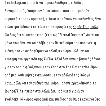
Στο Instagram μπορείς να παρακολουθήσεις χιλιάδες
λογαριασμούς. Υπάρχουν όμως κάποιοι που σου τραβούν
περισσότερο την προσοχή, κι ίσως σε κάνουν να αισθανθείς λίγο
καλύτερα. Κάπως έτσι είναι και το προφίλ της
Χαράς Τσιαμούλη
.
Θα δεις ότι αυτοχαρακτηρίζεται ως “Eternal Dreamer”. Αυτό και
μόνο σου δίνει να καταλάβεις την θετική αύρα που αποπνέει η
ειδική στο να σε βοηθήσει να αλλάξει χρώμα μαλλιών και
επίσημη συνεργάτιδα της AVEDA. Αλλά δεν είναι ο βασικός λόγος
για τον οποίο φιλοξενούμε την Χαρά στο The K-magazine. Πριν
από μερικούς μήνες εγκαινίασε με τον αδελφό της
Γιώργο
Τσιαμούλη
και τον σύζυγό της,
Χάρη Παπαγεωργακόπουλο
το
lounge77_hair salon
στο Χαλάνδρι. Πρόκειται για έναν
εναλλακτικό χώρος ομορφιάς και ευεξίας που θα σε κάνει να θες