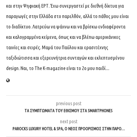
και στην Ψηφιακή ΕΡΤ. Έχω συνεργαστεί με διεθνή δίκτυα για
παραγωγές στην Ελλάδα στο παρελθόν, αλλά το πάθος μου είναι
το διαδίκτυο. Λατρεύω να ψάχνω και να βρίσκω ενδιαφέροντα
και καλογραμμένα κείμενα, όπως και να βλέπω αμερικάνικες
ταινίες και σειρές. Μαμά του Παύλου και ερασιτέχνης
ταξιδιώτισσα και εξερευνήτρια συνταγών και εκλεπτυσμένου
design. Ναι, το The K-magazine είναι το 2ο μου παιδί....
previous post
ΤΑ ΣΥΜΠΤΏΜΑΤΑ ΤΟΥ ΕΘΙΣΜΟΎ ΣΤΑ SMARTPHONES
next post
PAROCKS LUXURY HOTEL & SPA, Ο ΝΈΟΣ ΠΡΟΟΡΙΣΜΌΣ ΣΤΗΝ ΠΆΡΟ…