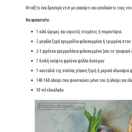
Φτιάξτε ένα δροσερό ντιπ με γιαούρτι και απολαύστε τους ντ
Θα χρειαστείτε:
1 κιλό ώριμες και σφιχτές ντομάτες ή πομοντόρια
2 μεγάλα ξερά κρεμμύδια ψιλοκομμένα ή τριμμένα στον
2-3 φρέσκα κρεμμυδάκια ψιλοκομμένα (και το τρυφερό 
1 διπλή χούφτα φρέσκα φύλλα δυόσμου
1 κουταλιά της σούπας ρίγανη ξερή ή μερικά κλωνάρια 
140-160 αλεύρι που φουσκώνει μόνο του ή αλεύρι για όλε
30 ml ελαιόλαδο