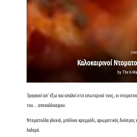
ΣΥΝ
Καλοκαιρινοί Ντοματο
by
The K-Ma
Τραγανοί απ’ έξω και απαλοί στο εσωτερικό τους, οι ντοματοκ
του… αποκαλόκαιρου.
Ντοματούλα γλυκιά, μπόλικο κρεμμύδι, αρωματικός δυόσμος κι
λαδερά.