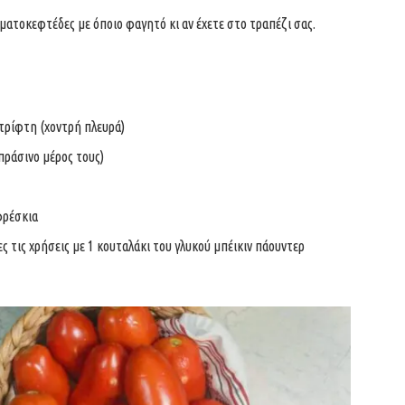
οματοκεφτέδες με όποιο φαγητό κι αν έχετε στο τραπέζι σας.
 τρίφτη (χοντρή πλευρά)
πράσινο μέρος τους)
φρέσκια
ς τις χρήσεις με 1 κουταλάκι του γλυκού μπέικιν πάουντερ