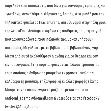
παρελθόν κι οι υποσχέσεις που δίνει για καινούριες εμπειρίες και
–γιατί όχι;- ανακαλύψεις. Φέρνοντας, λοιπόν, στο μυαλό μου τον
τηλεοπτικό ψυχίατρο Frasier Crane, απευθύνομαι στην πόλη μου,
της λέω «I’m listening» κι αφήνω τις αισθήσεις μου, τη στιγμή
που αφουγκράζονται τους παλμούς της, να «χτυπήσουν»
υπερωρίες. Μεγάλωσα με τα βιβλία, παιδί βιβλιοφάγων, γαρ.
Μέσα από αυτά ακολούθησαν η αγάπη για το θέατρο και τον
κινηματογράφο. Στην πορεία, ψάχνοντας άλλους τρόπους με
τους οποίους ο άνθρωπος μπορεί να εκφραστεί, γνώρισα
καλύτερα τη μουσική, τη ζωγραφική κι άλλες μορφές τέχνης.
Μπορειτε να επικοινωνήσετε μαζί μου μέσω mail στο
antigoni_adamo@hotmail.com
ή να με βρείτε στο facebook /
twitter @Anti_Adamo