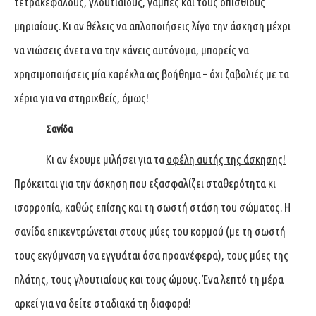
τετρακέφαλους, γλουτιαίους, γάμπες και τους οπίσθιους
μηριαίους. Κι αν θέλεις να απλοποιήσεις λίγο την άσκηση μέχρι
να νιώσεις άνετα να την κάνεις αυτόνομα, μπορείς να
χρησιμοποιήσεις μία καρέκλα ως βοήθημα – όχι ζαβολιές με τα
χέρια για να στηριχθείς, όμως!
Σανίδα
Κι αν έχουμε μιλήσει για τα
οφέλη αυτής της άσκησης
!
Πρόκειται για την άσκηση που εξασφαλίζει σταθερότητα κι
ισορροπία, καθώς επίσης και τη σωστή στάση του σώματος. Η
σανίδα επικεντρώνεται στους μύες του κορμού (με τη σωστή
τους εκγύμναση να εγγυάται όσα προανέφερα), τους μύες της
πλάτης, τους γλουτιαίους και τους ώμους. Ένα λεπτό τη μέρα
αρκεί για να δείτε σταδιακά τη διαφορά!