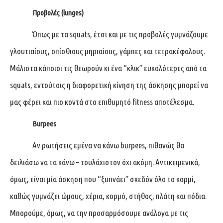
Προβολές (lunges)
Όπως με τα squats, έτσι και με τις προβολές γυμνάζουμε
γλουτιαίους, οπίσθιους μηριαίους, γάμπες και τετρακέφαλους.
Μάλιστα κάποιοι τις θεωρούν κι ένα “κλικ” ευκολότερες από τα
squats, εντούτοις η διαφορετική κίνηση της άσκησης μπορεί να
μας φέρει και πιο κοντά στο επιθυμητό fitness αποτέλεσμα.
Burpees
Αν ρωτήσεις εμένα να κάνω burpees, πιθανώς θα
δειλιάσω να τα κάνω – τουλάχιστον όχι ακόμη. Αντικειμενικά,
όμως, είναι μία άσκηση που “ξυπνάει” σχεδόν όλο το κορμί,
καθώς γυμνάζει ώμους, χέρια, κορμό, στήθος, πλάτη και πόδια.
Μπορούμε, όμως, να την προσαρμόσουμε ανάλογα με τις