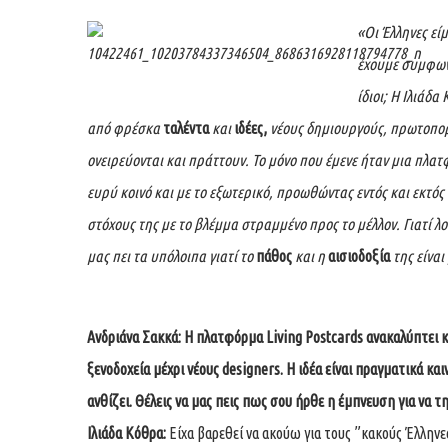
«Οι Έλληνες εί
έχουμε συμφωνή
ίδιοι; Η Ιλιάδα
από φρέσκα
ταλέντα
και
ιδέες,
νέους δημιουργούς, πρωτοπο
ονειρεύονται και πράττουν. Το μόνο που έμενε ήταν μια πλα
ευρύ κοινό και με το εξωτερικό, προωθώντας εντός και εκτός 
στόχους της με το βλέμμα στραμμένο προς το μέλλον. Γιατί λο
μας πει τα υπόλοιπα γιατί το
πάθος
και η
αισιοδοξία
της είναι
Ανδριάνα Σακκά: Η πλατφόρμα
Living Postcards
ανακαλύπτει 
ξενοδοχεία μέχρι νέους
designers
. Η ιδέα είναι πραγματικά κ
ανθίζει. Θέλεις να μας πεις πως σου ήρθε η έμπνευση για να τη
Ιλιάδα Κόθρα:
Είχα βαρεθεί να ακούω για τους ”κακούς Έλληνες”