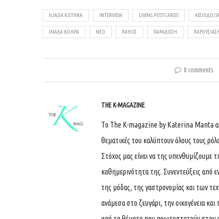
ILIADA KOTHRA
INTERVIEW
LIVING POSTCARDS
ΑΙΣΙΟΔΟΞΊ
ΙΛΙΆΔΑ ΚΌΘΡΑ
ΝΈΟ
ΠΆΘΟΣ
ΠΑΡΆΔΟΣΗ
ΠΑΡΟΥΣΙΆΣ
0 comments
THE K-MAGAZINE
Tο The K-magazine by Katerina Manta ασχ
θεματικές του καλύπτουν όλους τους ρόλ
Στόχος μας είναι να της υπενθυμίζουμε τ
καθημερινότητα της. Συνεντεύξεις από ε
της μόδας, της γαστρονομίας και των τε
ανάμεσα στο ζευγάρι, την οικογένεια και 
από τα θέματα που πρωτοστατούν στην 