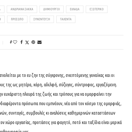
Α
ΑΝΔΡΙΆΝΑ ΣΑΚΚΆ
ΔΗΜΙΟΥΡΓΟΊ
ΕΛΛΆΔΑ
ΕΞΩΤΕΡΙΚΌ
Η
ΠΡΌΣΩΠΟ
ΣΥΝΈΝΤΕΥΞΗ
ΤΑΛΈΝΤΑ
0
ολείται με το ευ ζην της σύγχρονης, σκεπτόμενης γυναίκας και οι
ους της ως μητέρα, κόρη, αδελφή, σύζυγος, σύντροφος, εργαζόμενη.
ην ευχάριστη πλευρά της ζωής και τρόπους για να ομορφαίνει την
νδιαφέροντα πρόσωπα που εμπνέουν, νέα από τον κόσμο της ομορφιάς,
χνών, συνταγές, συμβουλές κι αναλύσεις καθημερινών καταστάσεων
τον χώρο εργασίας, προτάσεις για φαγητό, ποτό και ταξίδια είναι μερικά
αρθρογραφία μας.