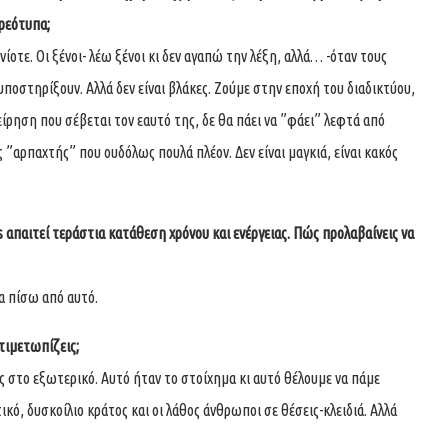
ερεότυπα;
ίοτε. Οι ξένοι- λέω ξένοι κι δεν αγαπώ την λέξη, αλλά… -όταν τους
 υποστηρίξουν. Αλλά δεν είναι βλάκες. Ζούμε στην εποχή του διαδικτύου,
είρηση που σέβεται τον εαυτό της, δε θα πάει να ”φάει” λεφτά από
 ”αρπαχτής” που ουδόλως πουλά πλέον. Δεν είναι μαγκιά, είναι κακός
 απαιτεί τεράστια κατάθεση χρόνου και ενέργειας. Πώς προλαβαίνεις να
α πίσω από αυτό.
ντιμετωπίζεις;
 στο εξωτερικό. Αυτό ήταν το στοίχημα κι αυτό θέλουμε να πάμε
κό, δυσκοίλιο κράτος και οι λάθος άνθρωποι σε θέσεις-κλειδιά. Αλλά