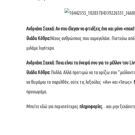
Ανδριάνα Σακκά:
Αν σου έλεγαν να φτιάξεις ένα και μόνο «πα
Ιλιάδα Κόθρα:
Νέους ανθρώπους που χαμογελάνε. Πιστεύω απόλυ
μιλάμε λιγότερο.
Ανδριάνα Σακκά:
Ποια είναι τα όνειρά σου για το μέλλον του
Liv
Ιλιάδα Κόθρα:
Πολλά. Αλλά προτιμώ να τα ορίζω σαν ”μελλοντι
να θυμάμαι το παρελθόν, ούτε τις λεξούλες «Αν» και «Ίσως».
προχωράμε.
Μπείτε
εδώ
για περισσότερες
πληροφορίες
…και μην ξεχάσετε