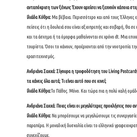
ανταπόκριση των ξένων; Έχουν αρχίσει να ξεχνούν κάποια στ
Ιλιάδα Κόθρα:
Μα βέβαια. Περισσότερο και από τους Έλληνες εν
πείσεις ότι η δουλειά σου είναι αξιοπρεπής και σοβαρή, θα σε
και τα άσχημα ή τα όμορφα μαθαίνονται σε χρόνο dt. Μια επιχ
τουρίστα. Όσοι το κάνουν, προέρχονται από την νοοτροπία της
ερασιτεχνισμός.
Ανδριάνα Σακκά:
Σίγουρα η τροφοδότηση του Living Postcards
τα κάνεις όλα αυτά; Τι είναι αυτό που σε κινεί;
Ιλιάδα Κόθρα:
Το Πάθος. Μόνο. Και τώρα πια η πολύ καλή ομάδ
Ανδριάνα Σακκά:
Ποιες είναι οι μεγαλύτερες προκλήσεις που α
Ιλιάδα Κόθρα:
Να μπορέσουμε να μεγαλώσουμε τις συνεργασίες
παραπέρα. Η μοναδική δυσκολία είναι το ελληνικό γραφειοκρατι
συνεχίζουμε.