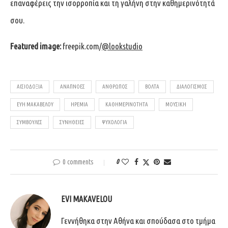
επαναφέρεις την ισορροπία και τη γαλήνη στην καθημερινότητά
σου.
Featured image:
freepik.com/
@lookstudio
ΑΙΣΙΟΔΟΞΊΑ
ΑΝΑΠΝΟΈΣ
ΆΝΘΡΩΠΟΣ
ΒΌΛΤΑ
ΔΙΑΛΟΓΙΣΜΌΣ
ΕΥΗ ΜΑΚΑΒΕΛΟΥ
ΗΡΕΜΊΑ
ΚΑΘΗΜΕΡΙΝΌΤΗΤΑ
ΜΟΥΣΙΚΉ
ΣΥΜΒΟΥΛΈΣ
ΣΥΝΉΘΕΙΕΣ
ΨΥΧΟΛΟΓΊΑ
0 comments
0
EVI MAKAVELOU
Γεννήθηκα στην Αθήνα και σπούδασα στο τμήμα