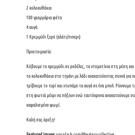
2 κολοκυθάκια
100 γραμμάρια φέτα
4 αυγά
1 Κρεμμύδι ξερό (αλάτι/πιπερι)
Προετοιμασία:
Κόβουμε το κρεμμύδι σε ροδέλες, τα ντοματίνια στη μέση και
τα κολοκυθάκια στο τηγάνι με λάδι ανακατεύοντας συχνά για 
τρίβουμε το τυρί και χτυπάμε τα αυγά σε ένα μπολ. Ρίχνουμε 
στη φωτιά μέχρι να πήξουν ενώ ταυτόχρονα ανακατεύουμε συν
καψαλισμένο ψωμί.
Καλή σας όρεξη!
Featured image:
unsplash.com/
@eaterscollective