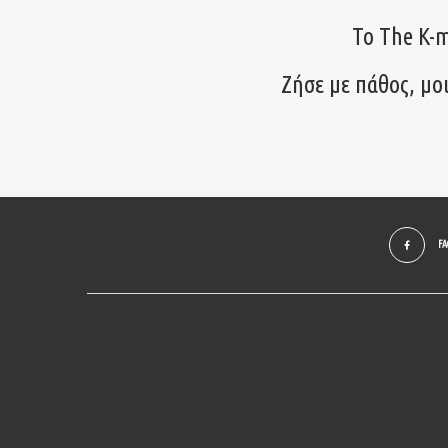
Το The K-m
Ζήσε με πάθος, μο
F