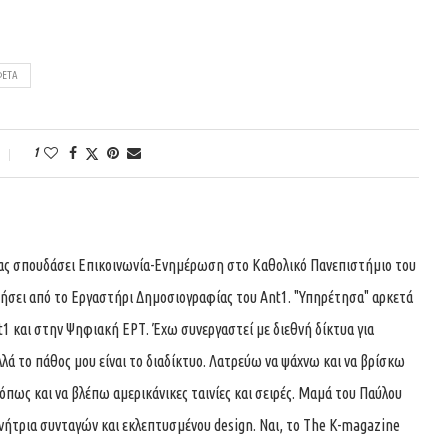
ΦΈΤΑ
1
τας σπουδάσει Επικοινωνία-Ενημέρωση στο Καθολικό Πανεπιστήμιο του
τήσει από το Εργαστήρι Δημοσιογραφίας του Ant1. "Υπηρέτησα" αρκετά
t1 και στην Ψηφιακή ΕΡΤ. Έχω συνεργαστεί με διεθνή δίκτυα για
λά το πάθος μου είναι το διαδίκτυο. Λατρεύω να ψάχνω και να βρίσκω
όπως και να βλέπω αμερικάνικες ταινίες και σειρές. Μαμά του Παύλου
υνήτρια συνταγών και εκλεπτυσμένου design. Ναι, το The K-magazine