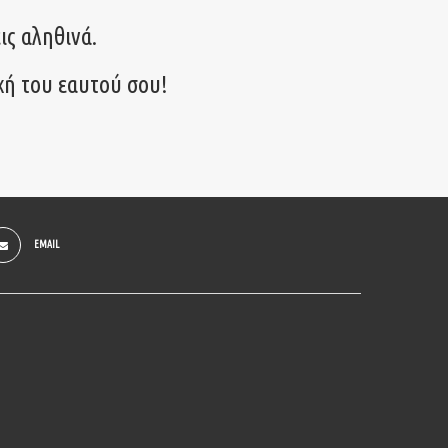
ις αληθινά.
χή του εαυτού σου!
EMAIL