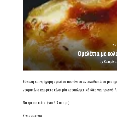
ΣΥΝ
Ομελέττα με κολ
by
Κατερίν
Εύκολη και γρήγορη ομελέτα που άνετα αντικαθιστά το μεσημε
ντοματίνια και φέτα είναι μία καταπληκτική ιδέα για πρωινό ή
Θα χρειαστείτε: (για 2-3 άτομα)
8 ντοματίνια