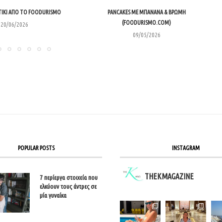
ΊΚΙ ΑΠΌ ΤΟ FOODURISMO
PANCAKES ΜΕ ΜΠΑΝΆΝΑ & ΒΡΏΜΗ
(FOODURISMO.COM)
20/06/2026
09/05/2026
POPULAR POSTS
INSTAGRAM
THEKMAGAZINE
7 περίεργα στοιχεία που
ελκύουν τους άντρες σε
μία γυναίκα