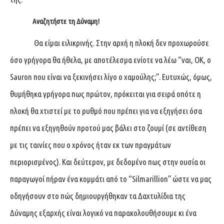
Αναζητήστε τη Δύναμη!
Θα είμαι ειλικρινής. Στην αρχή η πλοκή δεν προχωρούσε
όσο γρήγορα θα ήθελα, με αποτέλεσμα ενίοτε να λέω “ναι, ΟΚ, ο
Sauron που είναι να ξεκινήσει λίγο ο χαμούλης;”. Ευτυχώς, όμως,
θυμήθηκα γρήγορα πως πρώτον, πρόκειται για σειρά οπότε η
πλοκή θα χτιστεί με το ρυθμό που πρέπει για να εξηγήσει όσα
πρέπει να εξηγηθούν προτού μας βάλει στο ζουμί (σε αντίθεση
με τις ταινίες που ο χρόνος ήταν εκ των πραγμάτων
περιορισμένος). Και δεύτερον, με δεδομένο πως στην ουσία οι
παραγωγοί πήραν ένα κομμάτι από το “Silmarillion” ώστε να μας
οδηγήσουν στο πώς δημιουργήθηκαν τα Δαχτυλίδια της
Δύναμης εξαρχής είναι λογικό να παρακολουθήσουμε κι ένα