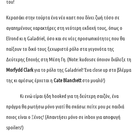
του!
Κερασάκι στην τούρτα ένα νέο καστ που δίνει ζωή τόσο σε
αγαπημένους χαρακτήρες στη νεότερη εκδοχή τους, όπως ο
Elrond κι η Galadriel, όσο και σε νέες προσωπικότητες που θα
παίξουν το δικό τους ξεχωριστό ρόλο στα γεγονότα της
Δεύτερης Εποχής στη Μέση Γη. (Note: kudosσε όποιον διάλεξε τη
Morfydd
Clark
για το ρόλο της Galadriel! Ένα close up στο βλέμμα
της κι αμέσως έρχεται η
Cate
Blanchett
στο μυαλό!)
Κι ενώ είμαι ήδη hooked για τη δεύτερη σαιζόν, ένα
πράγμα θα ρωτήσω μόνο γιατί θα σκάσω: πείτε μου ρε παιδιά
ποιος είναι ο Ξένος! (Απαντήσει μόνο σε inbox για αποφυγή
spoilers!)