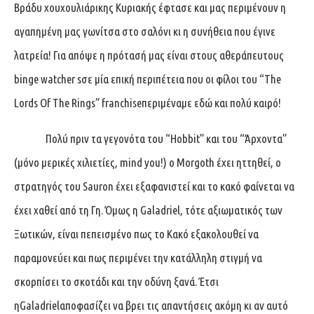
Βράδυ χουχουλιάρικης Κυριακής έφτασε και μας περιμένουν η
αγαπημένη μας γωνίτσα στο σαλόνι κι η συνήθεια που έγινε
λατρεία! Για απόψε η πρότασή μας είναι στους αθεράπευτους
binge watcher sσε μία επική περιπέτεια που οι φίλοι του “The
Lords Of The Rings” franchiseπεριμέναμε εδώ και πολύ καιρό!
Πολύ πριν τα γεγονότα του “Hobbit” και του “Άρχοντα”
(μόνο μερικές χιλιετίες, mind you!) ο Morgoth έχει ηττηθεί, ο
στρατηγός του Sauron έχει εξαφανιστεί και το κακό φαίνεται να
έχει χαθεί από τη Γη. Όμως η Galadriel, τότε αξιωματικός των
Ξωτικών, είναι πεπεισμένο πως το Κακό εξακολουθεί να
παραμονεύει και πως περιμένει την κατάλληλη στιγμή να
σκορπίσει το σκοτάδι και την οδύνη ξανά. Έτσι
ηGaladrielαποφασίζει να βρει τις απαντήσεις ακόμη κι αν αυτό