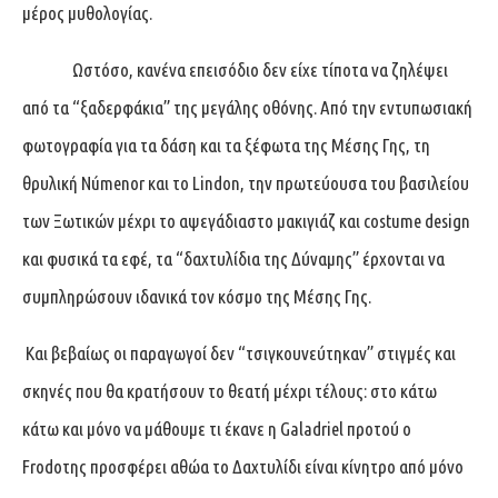
μέρος μυθολογίας.
Ωστόσο, κανένα επεισόδιο δεν είχε τίποτα να ζηλέψει
από τα “ξαδερφάκια” της μεγάλης οθόνης. Από την εντυπωσιακή
φωτογραφία για τα δάση και τα ξέφωτα της Μέσης Γης, τη
θρυλική Númenor και το Lindon, την πρωτεύουσα του βασιλείου
των Ξωτικών μέχρι το αψεγάδιαστο μακιγιάζ και costume design
και φυσικά τα εφέ, τα “δαχτυλίδια της Δύναμης” έρχονται να
συμπληρώσουν ιδανικά τον κόσμο της Μέσης Γης.
Και βεβαίως οι παραγωγοί δεν “τσιγκουνεύτηκαν” στιγμές και
σκηνές που θα κρατήσουν το θεατή μέχρι τέλους: στο κάτω
κάτω και μόνο να μάθουμε τι έκανε η Galadriel προτού ο
Frodoτης προσφέρει αθώα το Δαχτυλίδι είναι κίνητρο από μόνο