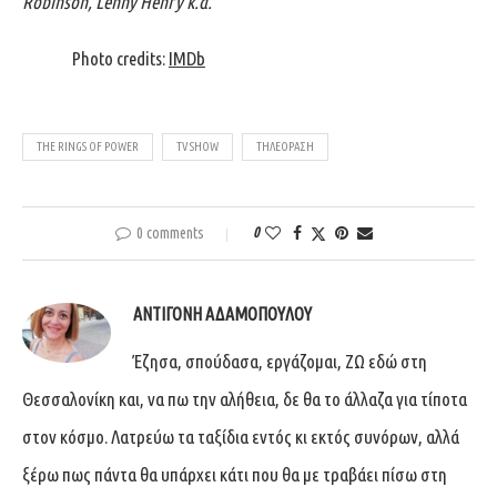
Robinson, Lenny Henry κ
.α
.
Photo credits:
IMDb
THE RINGS OF POWER
TV SHOW
ΤΗΛΕΌΡΑΣΗ
0 comments
0
ΑΝΤΙΓΌΝΗ ΑΔΑΜΟΠΟΎΛΟΥ
Έζησα, σπούδασα, εργάζομαι, ΖΩ εδώ στη
Θεσσαλονίκη και, να πω την αλήθεια, δε θα το άλλαζα για τίποτα
στον κόσμο. Λατρεύω τα ταξίδια εντός κι εκτός συνόρων, αλλά
ξέρω πως πάντα θα υπάρχει κάτι που θα με τραβάει πίσω στη