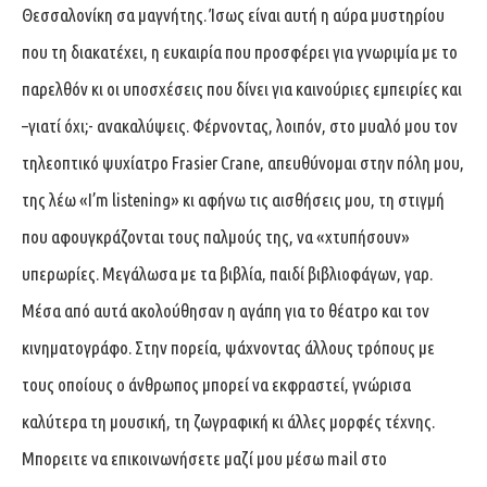
Θεσσαλονίκη σα μαγνήτης. Ίσως είναι αυτή η αύρα μυστηρίου
που τη διακατέχει, η ευκαιρία που προσφέρει για γνωριμία με το
παρελθόν κι οι υποσχέσεις που δίνει για καινούριες εμπειρίες και
–γιατί όχι;- ανακαλύψεις. Φέρνοντας, λοιπόν, στο μυαλό μου τον
τηλεοπτικό ψυχίατρο Frasier Crane, απευθύνομαι στην πόλη μου,
της λέω «I’m listening» κι αφήνω τις αισθήσεις μου, τη στιγμή
που αφουγκράζονται τους παλμούς της, να «χτυπήσουν»
υπερωρίες. Μεγάλωσα με τα βιβλία, παιδί βιβλιοφάγων, γαρ.
Μέσα από αυτά ακολούθησαν η αγάπη για το θέατρο και τον
κινηματογράφο. Στην πορεία, ψάχνοντας άλλους τρόπους με
τους οποίους ο άνθρωπος μπορεί να εκφραστεί, γνώρισα
καλύτερα τη μουσική, τη ζωγραφική κι άλλες μορφές τέχνης.
Μπορειτε να επικοινωνήσετε μαζί μου μέσω mail στο