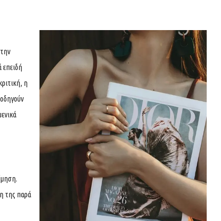
 την
ά επειδή
κριτική, η
 οδηγούν
μενικά
ίμηση.
θη της παρά