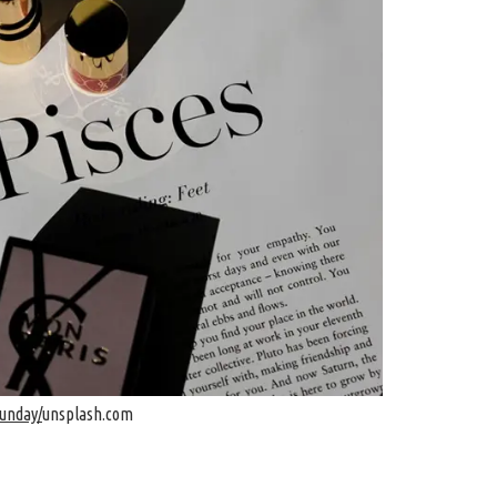
unday/
unsplash.com