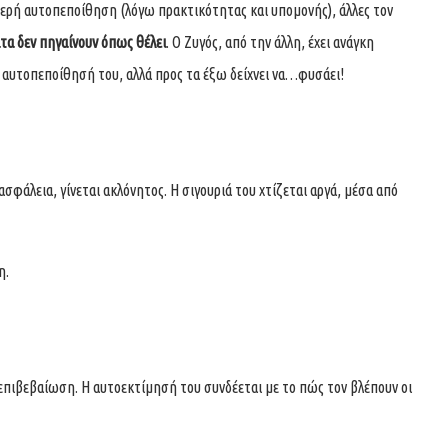
θερή αυτοπεποίθηση (λόγω πρακτικότητας και υπομονής), άλλες τον
τα δεν πηγαίνουν όπως θέλει
. Ο Ζυγός, από την άλλη, έχει ανάγκη
ν αυτοπεποίθησή του, αλλά προς τα έξω δείχνει να…φυσάει!
ασφάλεια, γίνεται ακλόνητος. Η σιγουριά του χτίζεται αργά, μέσα από
η.
 επιβεβαίωση. Η αυτοεκτίμησή του συνδέεται με το πώς τον βλέπουν οι