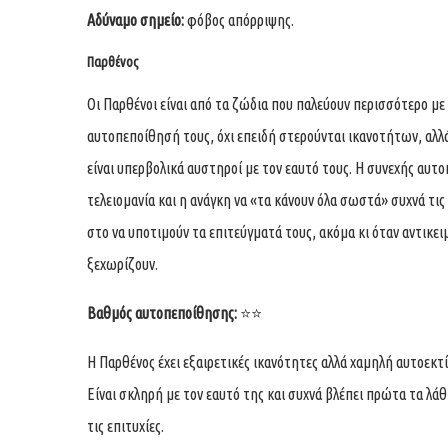
Αδύναμο σημείο:
φόβος απόρριψης.
Παρθένος
Οι Παρθένοι είναι από τα ζώδια που παλεύουν περισσότερο με
αυτοπεποίθησή τους, όχι επειδή στερούνται ικανοτήτων, αλλ
είναι υπερβολικά αυστηροί με τον εαυτό τους. Η συνεχής αυτο
τελειομανία και η ανάγκη να «τα κάνουν όλα σωστά» συχνά τις
στο να υποτιμούν τα επιτεύγματά τους, ακόμα κι όταν αντικει
ξεχωρίζουν.
Βαθμός αυτοπεποίθησης:
⭐⭐
Η Παρθένος έχει εξαιρετικές ικανότητες αλλά χαμηλή αυτοεκτ
Είναι σκληρή με τον εαυτό της και συχνά βλέπει πρώτα τα λά
τις επιτυχίες.