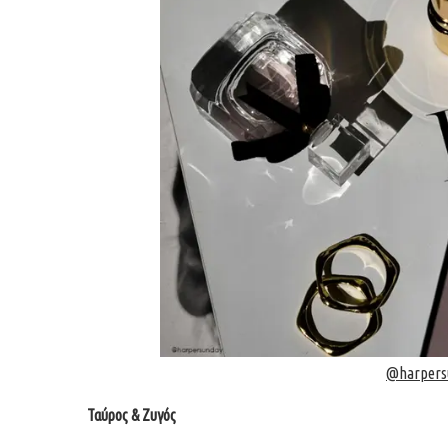
@harpers
Ταύρος & Ζυγός