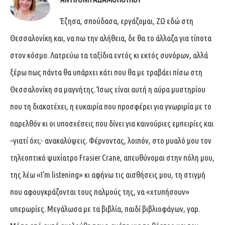
Έζησα, σπούδασα, εργάζομαι, ΖΩ εδώ στη
Θεσσαλονίκη και, να πω την αλήθεια, δε θα το άλλαζα για τίποτα
στον κόσμο. Λατρεύω τα ταξίδια εντός κι εκτός συνόρων, αλλά
ξέρω πως πάντα θα υπάρχει κάτι που θα με τραβάει πίσω στη
Θεσσαλονίκη σα μαγνήτης. Ίσως είναι αυτή η αύρα μυστηρίου
που τη διακατέχει, η ευκαιρία που προσφέρει για γνωριμία με το
παρελθόν κι οι υποσχέσεις που δίνει για καινούριες εμπειρίες και
–γιατί όχι;- ανακαλύψεις. Φέρνοντας, λοιπόν, στο μυαλό μου τον
τηλεοπτικό ψυχίατρο Frasier Crane, απευθύνομαι στην πόλη μου,
της λέω «I’m listening» κι αφήνω τις αισθήσεις μου, τη στιγμή
που αφουγκράζονται τους παλμούς της, να «χτυπήσουν»
υπερωρίες. Μεγάλωσα με τα βιβλία, παιδί βιβλιοφάγων, γαρ.