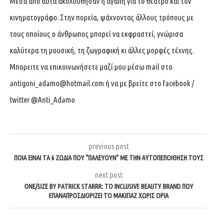
Μέσα από αυτά ακολούθησαν η αγάπη για το θέατρο και τον
κινηματογράφο. Στην πορεία, ψάχνοντας άλλους τρόπους με
τους οποίους ο άνθρωπος μπορεί να εκφραστεί, γνώρισα
καλύτερα τη μουσική, τη ζωγραφική κι άλλες μορφές τέχνης.
Μπορειτε να επικοινωνήσετε μαζί μου μέσω mail στο
antigoni_adamo@hotmail.com
ή να με βρείτε στο facebook /
twitter @Anti_Adamo
previous post
ΠΟΙΆ ΕΊΝΑΙ ΤΑ 6 ΖΏΔΙΑ ΠΟΥ “ΠΑΛΕΎΟΥΝ” ΜΕ ΤΗΝ ΑΥΤΟΠΕΠΟΊΘΗΣΗ ΤΟΥΣ
next post
ONE/SIZE BY PATRICK STARRR: ΤΟ INCLUSIVE BEAUTY BRAND ΠΟΥ
ΕΠΑΝΑΠΡΟΣΔΙΟΡΊΖΕΙ ΤΟ ΜΑΚΙΓΙΆΖ ΧΩΡΊΣ ΌΡΙΑ