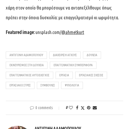
χάρη στον οποίο θα μπορέσουμε να ανταπεξέλθουμε όπως
πρέπει στην όποια δυσκολία: με επαγγελματισμό κι ωριμότητα.
Featured image:
unsplash.com/
@ahmetkurt
ΑΝΤΙΓΌΝΗ ΑΔΑΜΟΠΟΎΛΟΥ
ΔΙΑΧΕΊΡΙΣΗ ΆΓΧΟΥΣ
ΔΟΥΛΕΙΆ
ΕΚΝΕΥΡΙΣΜΌΣ ΣΤΗ ΔΟΥΛΕΙΆ
ΕΠΑΓΓΕΛΜΑΤΙΚΉ ΣΥΜΠΕΡΙΦΟΡΆ
ΕΠΑΓΓΕΛΜΑΤΙΚΌΣ ΑΥΤΟΈΛΕΓΧΟΣ
ΕΡΓΑΣΊΑ
ΕΡΓΑΣΙΑΚΈΣ ΣΧΈΣΕΙΣ
ΕΡΓΑΣΙΑΚΌ ΣΤΡΕΣ
ΣΥΜΒΟΥΛΈΣ
ΨΥΧΟΛΟΓΊΑ
0 comments
0
ΑΝΤΙΓΌΝΗ ΑΔΑΜΟΠΟΎΛΟΥ