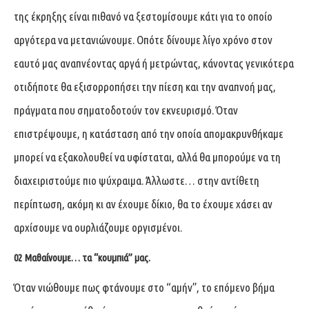
της έκρηξης είναι πιθανό να ξεστομίσουμε κάτι για το οποίο
αργότερα να μετανιώνουμε. Οπότε δίνουμε λίγο χρόνο στον
εαυτό μας αναπνέοντας αργά ή μετρώντας, κάνοντας γενικότερα
οτιδήποτε θα εξισορροπήσει την πίεση και την αναπνοή μας,
πράγματα που σηματοδοτούν τον εκνευρισμό. Όταν
επιστρέψουμε, η κατάσταση από την οποία απομακρυνθήκαμε
μπορεί να εξακολουθεί να υφίσταται, αλλά θα μπορούμε να τη
διαχειριστούμε πιο ψύχραιμα. Άλλωστε… στην αντίθετη
περίπτωση, ακόμη κι αν έχουμε δίκιο, θα το έχουμε χάσει αν
αρχίσουμε να ουρλιάζουμε οργισμένοι.
02
Μαθαίνουμε… τα “κουμπιά” μας.
Όταν νιώθουμε πως φτάνουμε στο “αμήν”, το επόμενο βήμα