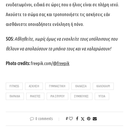
ενυδατωμένοι, ειδικά σε ώρες που ο ήλιος είναι σε πλήρη ισχύ.
Ακούστε το σώμα σας και τροποποιήστε τις ασκήσεις εάν
αισθάνεστε οποιαδήποτε ενόχληση ή πόνο.
SOS:
Αθληθείτε, χωρίς όμως να ενοχλείτε τους υπόλοιπους που
θέλουν να απολαύσουν το μπάνιο τους και να χαλαρώσουν!
Photo credits:
freepik.com/
@freepik
FITNESS
ΑΣΚΗΣΗ
ΓΥΜΝΑΣΤΙΚΗ
ΘΑΛΑΣΣΑ
ΚΑΛΟΚΑΙΡΙ
ΠΑΡΑΛΙΑ
ΡΑΚΕΤΕΣ
ΡΙΑ ΣΠΥΡΟΥ
ΣΥΜΒΟΥΛΈΣ
ΥΓΕΊΑ
0 comments
0