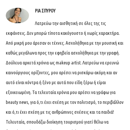
ΡΊΑ ΣΠΎΡΟΥ
Λατρεύω την αισθητική σε όλες της τις
εκφάνσεις. Δεν μπορώ τίποτα κακόγουστο ή χωρίς χαρακτήρα.
Από μικρή μου άρεσαν οι τέχνες. Ασχολήθηκα με την μουσική και
καθώς μεγάλωνα προς την εφηβεία ασχολήθηκα με την γραφή.
Δούλευα αρκετά χρόνια ως makeup artist. Λατρεύω να ερευνώ
καινούργιους ορίζοντες, μου αρέσει να ρισκάρω ακόμη και αν
αυτό είναι κόντρα ή ξένο με αυτά που είδη ξέρω ή είμαι
εξοικειωμένη. Τα τελευταία χρόνια μου αρέσει να γράφω για
beauty news, για ό,τι έχει σχέση με τον πολιτισμό, το περιβάλλον
και ό,τι έχει σχέση με τις ανθρώπινες σχέσεις και τα παιδιά!
Τελευταία, σπουδάζω διοίκηση τουρισμού γιατί θέλω να