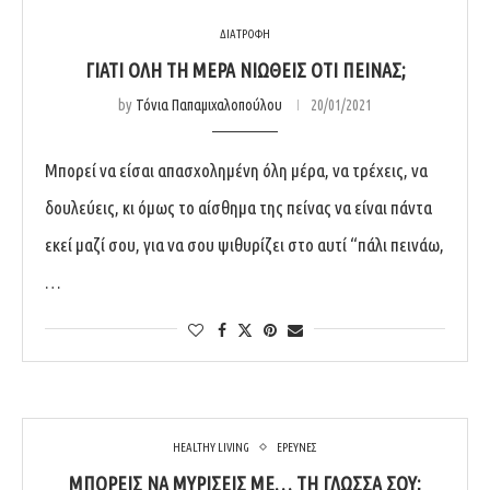
ΔΙΑΤΡΟΦΗ
ΓΙΑΤΊ ΌΛΗ ΤΗ ΜΈΡΑ ΝΙΏΘΕΙΣ ΌΤΙ ΠΕΙΝΆΣ;
by
Τόνια Παπαμιχαλοπούλου
20/01/2021
Μπορεί να είσαι απασχολημένη όλη μέρα, να τρέχεις, να
δουλεύεις, κι όμως το αίσθημα της πείνας να είναι πάντα
εκεί μαζί σου, για να σου ψιθυρίζει στο αυτί “πάλι πεινάω,
…
HEALTHY LIVING
ΕΡΕΥΝΕΣ
ΜΠΟΡΕΊΣ ΝΑ ΜΥΡΊΣΕΙΣ ΜΕ… ΤΗ ΓΛΏΣΣΑ ΣΟΥ;