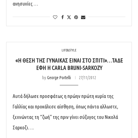
ανησυχίες …
LIFE&STYLE
«H ΘΈΣΗ ΤΗΣ ΓΥΝΑΊΚΑΣ ΕΊΝΑΙ ΣΤΟ ΣΠΊΤΙ»…ΤΆΔΕ
ΈΦΗ Η CARLA BRUNI-SARKOZY
by
George Portelli
27/11/2012
Αυτά δήλωσε προσφάτως η πρώην πρώτη κυρία της
Γαλλίας και προκάλεσε αίσθηση, όπως πάντα αλλωστε,
ξεχνώντας τη “ζωή” της πριν γίνει σύζυγος του Νικολά
Σαρκοζι….