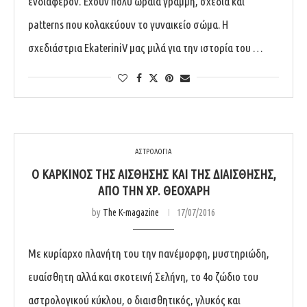
ενδιαφέρον. Έχουν πολύ ωραία γραμμή, σχέδια και
patterns που κολακεύουν το γυναικείο σώμα. Η
σχεδιάστρια EkateriniV μας μιλά για την ιστορία του …
ΑΣΤΡΟΛΟΓΙΑ
Ο ΚΑΡΚΊΝΟΣ ΤΗΣ ΑΊΣΘΗΣΗΣ ΚΑΙ ΤΗΣ ΔΙΑΊΣΘΗΣΗΣ,
ΑΠΌ ΤΗΝ ΧΡ. ΘΕΟΧΆΡΗ
by
The K-magazine
17/07/2016
Με κυρίαρχο πλανήτη του την πανέμορφη, μυστηριώδη,
ευαίσθητη αλλά και σκοτεινή Σελήνη, το 4ο ζώδιο του
αστρολογικού κύκλου, ο διαισθητικός, γλυκός και