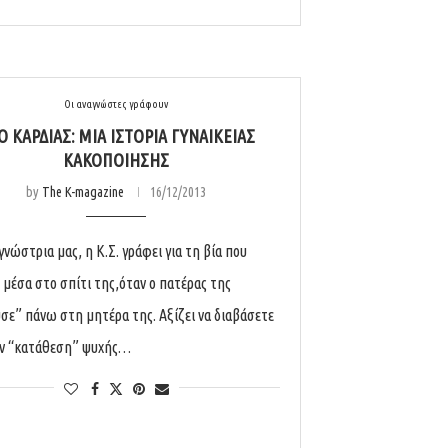
Οι αναγνώστες γράφουν
Ό ΚΑΡΔΙΆΣ: ΜΙΑ ΙΣΤΟΡΊΑ ΓΥΝΑΙΚΕΊΑΣ
ΚΑΚΟΠΟΊΗΣΗΣ
by
The K-magazine
16/12/2013
γνώστρια μας, η Κ.Σ. γράφει για τη βία που
 μέσα στο σπίτι της,όταν ο πατέρας της
σε” πάνω στη μητέρα της. Αξίζει να διαβάσετε
ην “κατάθεση” ψυχής…