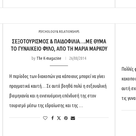
PSYCHOLOGY & RELATIONSHIPS
ΣΕΞΟΤΟΥΡΙΣΜΌΣ & ΠΑΙΔΟΦΙΛΊΑ….ΜΕ ΘΎΜΑ
ΤΟ ΓΥΝΑΙΚΕΊΟ ΦΎΛΟ, ΑΠΌ ΤΗ ΜΑΡΊΑ ΜΆΡΚΟΥ
by
The K-magazine
26/08/2014
Πολλές 
Η περίοδος των διακοπών για κάποιους μπορεί να γίνει
κακοποι
πραγματικά καυτή… Σε αυτό βοηθά πολύ η σεξουαλική
αυτή σχ
βιομηχανία και η ενισχυόμενη επένδυσή της στον
τις γυν
τουρισμό μέσω της εδραίωσης και της …