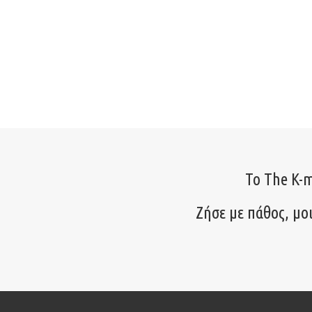
Το The K-m
Ζήσε με πάθος, μο