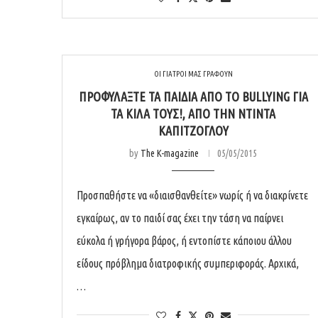
ΟΙ ΓΙΑΤΡΟΙ ΜΑΣ ΓΡΑΦΟΥΝ
ΠΡΟΦΥΛΆΞΤΕ ΤΑ ΠΑΙΔΙΆ ΑΠΌ ΤΟ BULLYING ΓΙΑ
ΤΑ ΚΙΛΆ ΤΟΥΣ!, ΑΠΌ ΤΗΝ ΝΤΊΝΤΑ
ΚΑΠΙΤΖΌΓΛΟΥ
by
The K-magazine
05/05/2015
Προσπαθήστε να «διαισθανθείτε» νωρίς ή να διακρίνετε
εγκαίρως, αν το παιδί σας έχει την τάση να παίρνει
εύκολα ή γρήγορα βάρος, ή εντοπίστε κάποιου άλλου
είδους πρόβλημα διατροφικής συμπεριφοράς. Αρχικά,
…