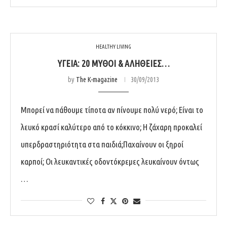
HEALTHY LIVING
ΥΓΕΊΑ: 20 ΜΎΘΟΙ & ΑΛΉΘΕΙΕΣ…
by
The K-magazine
30/09/2013
Μπορεί να πάθουμε τίποτα αν πίνουμε πολύ νερό; Είναι το
λευκό κρασί καλύτερο από το κόκκινο; Η ζάχαρη προκαλεί
υπερδραστηριότητα στα παιδιά;Παχαίνουν οι ξηροί
καρποί; Οι λευκαντικές οδοντόκρεμες λευκαίνουν όντως
…