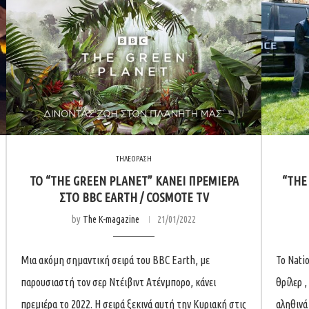
ΤΗΛΕΟΡΑΣΗ
TO “THE GREEN PLANET” ΚΆΝΕΙ ΠΡΕΜΙΈΡΑ
“THE
ΣΤΟ BBC EARTH / COSMOTE TV
by
The K-magazine
21/01/2022
Μια ακόμη σημαντική σειρά του BBC Earth, με
Το Nati
παρουσιαστή τον σερ Ντέιβιντ Ατένμπορο, κάνει
θρίλερ ,
πρεμιέρα το 2022. Η σειρά ξεκινά αυτή την Κυριακή στις
αληθινά 