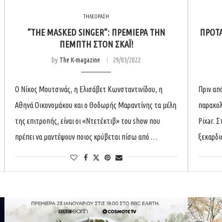
ΤΗΛΕΟΡΑΣΗ
“THE MASKED SINGER”: ΠΡΕΜΙΈΡΑ ΤΗΝ
ΠΡΌΤΑ
ΠΈΜΠΤΗ ΣΤΟΝ ΣΚΑΪ!
by
The K-magazine
29/03/2022
Ο Νίκος Μουτσινάς, η Ελισάβετ Κωνσταντινίδου, η
Πριν από
Αθηνά Οικονομάκου και ο Θοδωρής Μαραντίνης τα μέλη
παρακολ
της επιτροπής, είναι οι «Ντετέκτιβ» του show που
Pixar. Σ
πρέπει να μαντέψουν ποιος κρύβεται πίσω από …
ξεκαρδι