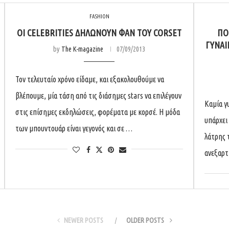
FASHION
ΟΙ CELEBRITIES ΔΗΛΏΝΟΥΝ ΦΑΝ ΤΟΥ CORSET
ΠΟ
ΓΥΝΑΊ
by
The K-magazine
07/09/2013
Τον τελευταίο χρόνο είδαμε, και εξακολουθούμε να
βλέπουμε, μία τάση από τις διάσημες stars να επιλέγουν
Καμία γυ
στις επίσημες εκδηλώσεις, φορέματα με κορσέ. Η μόδα
υπάρχει
των μπουντουάρ είναι γεγονός και σε …
λάτρης 
ανεξαρτ
NEWER POSTS
OLDER POSTS