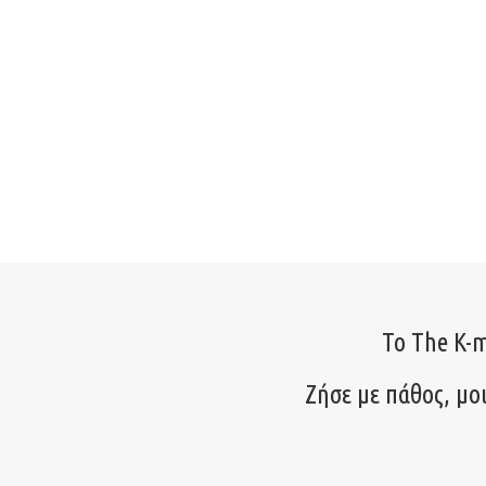
Το The K-m
Ζήσε με πάθος, μο