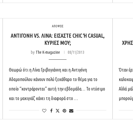
ΑΠΟΨΕΙΣ
ΑΝΤΙΓΌΝΗ VS. ΛΊΝΑ: ΕΊΣΑΣΤΕ CHIC Ή CASUAL, Κ
ΥΡΊΕΣ ΜΟΥ;
ΧΡΗΣ
by
The K-magazine
08/11/2013
Θεωρώ ότι η Λίνα Γριβογιάννη και η Αντιγόνη
Όταν έρ
Αδαμοπούλου κάνουν πολύ ξεκάθαρο το θέμα για το
καλοκαιρ
οποίο “κοντράρονται” αυτή την εβδομάδα… Το ντύσιμο
Αλλά μά
και το μακιγιάζ κάνει τη διαφορά στο …
μπορούμ