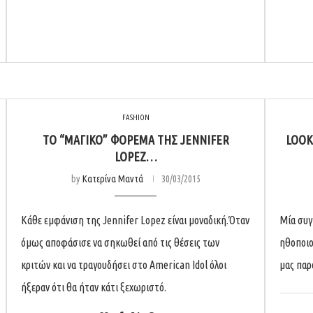
FASHION
ΤΟ “ΜΑΓΙΚΌ” ΦΌΡΕΜΑ ΤΗΣ JENNIFER
LOOK 
LOPEZ…
by
Κατερίνα Μαντά
30/03/2015
Κάθε εμφάνιση της Jennifer Lopez είναι μοναδική.Όταν
Μία συγ
όμως αποφάσισε να σηκωθεί από τις θέσεις των
ηθοποιο
κριτών και να τραγουδήσει στο American Idol όλοι
μας παρ
ήξεραν ότι θα ήταν κάτι ξεχωριστό.