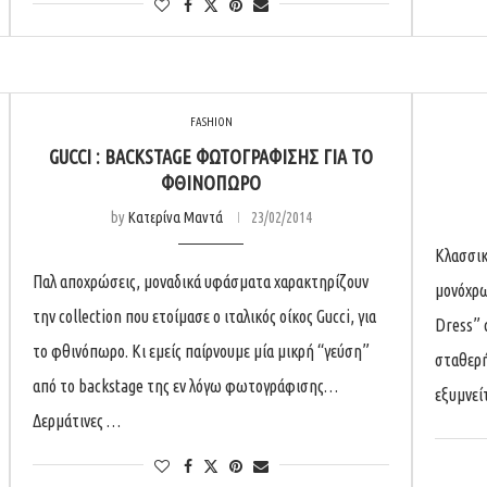
FASHION
GUCCI : BACKSTAGE ΦΩΤΟΓΡΆΦΙΣΗΣ ΓΙΑ ΤΟ
ΦΘΙΝΌΠΩΡΟ
by
Κατερίνα Μαντά
23/02/2014
Κλασσικ
Παλ αποχρώσεις, μοναδικά υφάσματα χαρακτηρίζουν
μονόχρω
την collection που ετοίμασε ο ιταλικός οίκος Gucci, για
Dress” 
το φθινόπωρο. Κι εμείς παίρνουμε μία μικρή “γεύση”
σταθερή
από το backstage της εν λόγω φωτογράφισης…
εξυμνεί
Δερμάτινες …