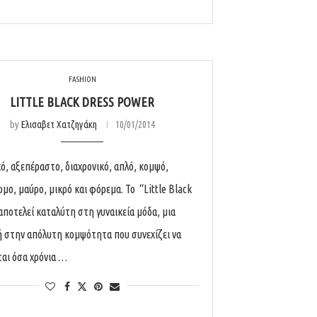
FASHION
LITTLE BLACK DRESS POWER
by
Ελισαβετ Χατζηγάκη
10/01/2014
ό, αξεπέραστο, διαχρονικό, απλό, κομψό,
μο, μαύρο, μικρό και φόρεμα. Το “Little Black
αποτελεί καταλύτη στη γυναικεία μόδα, μια
 στην απόλυτη κομψότητα που συνεχίζει να
ται όσα χρόνια …