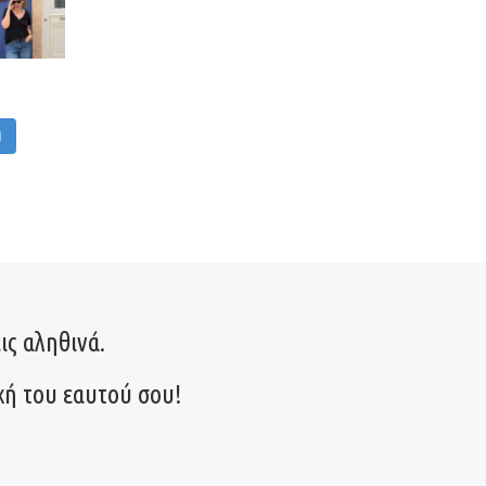
M
ις αληθινά.
χή του εαυτού σου!