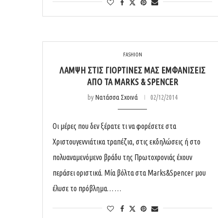
FASHION
ΛΆΜΨΗ ΣΤΙΣ ΓΙΟΡΤΙΝΈΣ ΜΑΣ ΕΜΦΑΝΊΣΕΙΣ
ΑΠΌ ΤΑ MARKS & SPENCER
by
Νατάσσα Σχοινά
02/12/2014
Οι μέρες που δεν ξέρατε τι να φορέσετε στα
Χριστουγεννιάτικα τραπέζια, στις εκδηλώσεις ή στο
πολυαναμενόμενο βράδυ της Πρωτοχρονιάς έχουν
περάσει οριστικά. Μία βόλτα στα Marks&Spencer μου
έλυσε το πρόβλημα… …