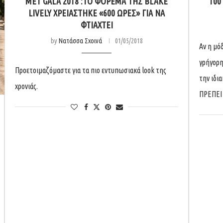
MET GALA 2018 :ΤΟ ΦΌΡΕΜΑ ΤΗΣ BLAKE
100
LIVELY ΧΡΕΙΆΣΤΗΚΕ «600 ΏΡΕΣ» ΓΙΑ ΝΑ
ΦΤΙΑΧΤΕΊ
by
Νατάσσα Σχοινά
01/05/2018
Αν η μό
γρήγορη 
Προετοιμαζόμαστε για τα πιο εντυπωσιακά look της
την ιδι
χρονιάς.
ΠΡΕΠΕΙ 