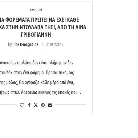
FASHION
ΙΆ ΦΟΡΈΜΑΤΑ ΠΡΈΠΕΙ ΝΑ ΈΧΕΙ ΚΆΘΕ
ΚΑ ΣΤΗΝ ΝΤΟΥΛΆΠΑ ΤΗΣ!, ΑΠΌ ΤΗ ΛΊΝΑ
ΓΡΙΒΟΓΙΆΝΝΗ
by
The K-magazine
21/07/2013
ναικεία ντουλάπα δεν είναι πλήρης αν δεν
 τουλάχιστον ένα φόρεμα. Προσωπικά, ως
της μόδας, θα αγόραζα κάθε μέρα από ένα,
ήτως στυλ. Λατρεύω εκείνες τις εποχές που …