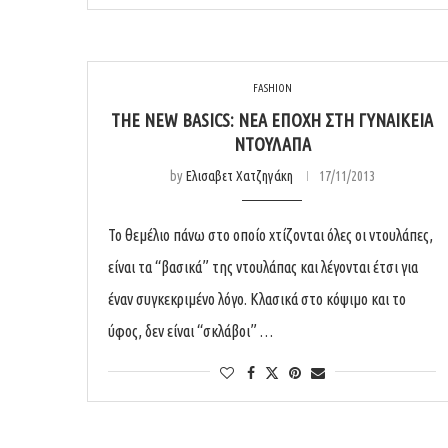
FASHION
THE NEW BASICS: ΝΈΑ ΕΠΟΧΉ ΣΤΗ ΓΥΝΑΙΚΕΊΑ
ΝΤΟΥΛΆΠΑ
by
Ελισαβετ Χατζηγάκη
17/11/2013
Το θεμέλιο πάνω στο οποίο χτίζονται όλες οι ντουλάπες,
είναι τα “βασικά” της ντουλάπας και λέγονται έτσι για
έναν συγκεκριμένο λόγο. Κλασικά στο κόψιμο και το
ύφος, δεν είναι “σκλάβοι” …