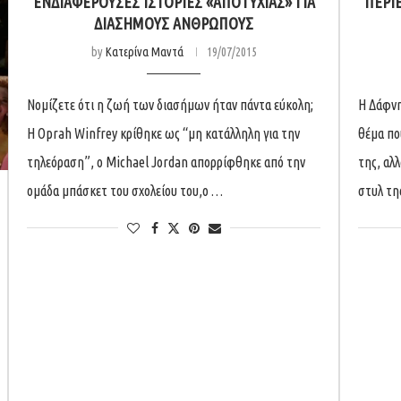
ΕΝΔΙΑΦΈΡΟΥΣΕΣ ΙΣΤΟΡΊΕΣ «ΑΠΟΤΥΧΊΑΣ» ΓΙΑ
ΠΕΡΊ
ΔΙΆΣΗΜΟΥΣ ΑΝΘΡΏΠΟΥΣ
by
Κατερίνα Μαντά
19/07/2015
Νομίζετε ότι η ζωή των διασήμων ήταν πάντα εύκολη;
Η Δάφνη
Η Oprah Winfrey κρίθηκε ως “μη κατάλληλη για την
θέμα πο
τηλεόραση”, ο Michael Jordan απορρίφθηκε από την
της, αλ
ομάδα μπάσκετ του σχολείου του,ο …
στυλ τη