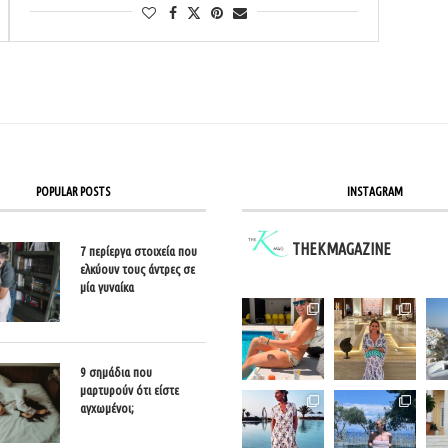
POPULAR POSTS
INSTAGRAM
THEKMAGAZINE
7 περίεργα στοιχεία που
ελκύουν τους άντρες σε
μία γυναίκα
9 σημάδια που
μαρτυρούν ότι είστε
αγχωμένοι;