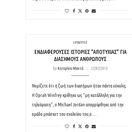
LIFE&STYLE
ΕΝΔΙΑΦΈΡΟΥΣΕΣ ΙΣΤΟΡΊΕΣ “ΑΠΟΤΥΧΊΑΣ” ΓΙΑ
ΔΙΆΣΗΜΟΥΣ ΑΝΘΡΏΠΟΥΣ
by
Κατερίνα Μαντά
22/07/2013
Νομίζετε ότι η ζωή των διασήμων ήταν πάντα εύκολη;
Η Oprah Winfrey κρίθηκε ως “μη κατάλληλη για την
τηλεόραση”, ο Michael Jordan απορρίφθηκε από την
ομάδα μπάσκετ του σχολείου του,ο …