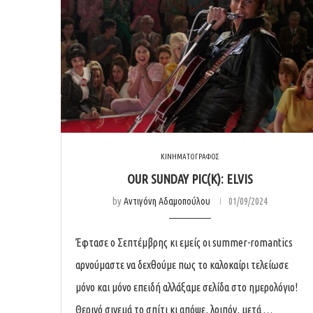
ΚΙΝΗΜΑΤΟΓΡΑΦΟΣ
OUR SUNDAY PIC(K): ELVIS
by
Αντιγόνη Αδαμοπούλου
01/09/2024
Έφτασε ο Σεπτέμβρης κι εμείς οι summer-romantics
αρνούμαστε να δεχθούμε πως το καλοκαίρι τελείωσε
μόνο και μόνο επειδή αλλάξαμε σελίδα στο ημερολόγιο!
Θερινό σινεμά το σπίτι κι απόψε, λοιπόν, μετά …