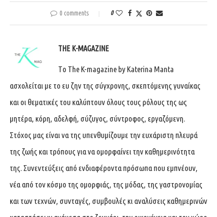
0 comments
0
THE K-MAGAZINE
Tο The K-magazine by Katerina Manta
ασχολείται με το ευ ζην της σύγχρονης, σκεπτόμενης γυναίκας
και οι θεματικές του καλύπτουν όλους τους ρόλους της ως
μητέρα, κόρη, αδελφή, σύζυγος, σύντροφος, εργαζόμενη.
Στόχος μας είναι να της υπενθυμίζουμε την ευχάριστη πλευρά
της ζωής και τρόπους για να ομορφαίνει την καθημερινότητα
της. Συνεντεύξεις από ενδιαφέροντα πρόσωπα που εμπνέουν,
νέα από τον κόσμο της ομορφιάς, της μόδας, της γαστρονομίας
και των τεχνών, συνταγές, συμβουλές κι αναλύσεις καθημερινών