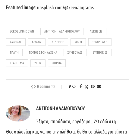
Featured image:
unsplash.com/
@
keenangrams
SCROLLING DOWN
ΑΝΤΙΓΌΝΗ ΑΔΑΜΟΠΟΎΛΟΥ
ΑΣΚΉΣΕΙΣ
ΑΥΧΈΝΑΣ
ΚΕΦΆΛΙ
ΚΙΝΉΣΕΙΣ
ΜΈΣΗ
ΞΕΚΟΎΡΑΣΗ
ΠΛΆΤΗ
ΠΌΝΟΣ ΣΤΟΝ ΑΥΧΈΝΑ
ΣΥΜΒΟΥΛΈΣ
ΣΥΝΉΘΕΙΕΣ
ΤΡΆΒΗΓΜΑ
ΥΓΕΊΑ
ΦΌΡΜΑ
0 comments
0
ΑΝΤΙΓΌΝΗ ΑΔΑΜΟΠΟΎΛΟΥ
Έζησα, σπούδασα, εργάζομαι, ΖΩ εδώ στη
Θεσσαλονίκη και, να πω την αλήθεια, δε θα το άλλαζα για τίποτα