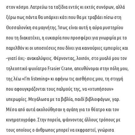
στον κόσμο. Λατρεύω τα ταξίδια εντός κι εκτός συνόρων, αλλά
ξέρω πως πάντα θα υπάρχει κάτι που θα με τραβάει πίσω στη
Θεσσαλονίκη σα μαγνήτης. Ίσως είναι αυτή η αύρα μυστηρίου
που τη διακατέχει, η ευκαιρία που προσφέρει για γνωριμία με το
παρελθόν κι οι υποσχέσεις που δίνει για καινούριες εμπειρίες και
–γιατί όχι;- ανακαλύψεις. Φέρνοντας, λοιπόν, στο μυαλό μου τον
τηλεοπτικό ψυχίατρο Frasier Crane, απευθύνομαι στην πόλη μου,
της λέω «I’m listening» κι αφήνω τις αισθήσεις μου, τη στιγμή
που αφουγκράζονται τους παλμούς της, να «χτυπήσουν»
υπερωρίες. Μεγάλωσα με τα βιβλία, παιδί βιβλιοφάγων, γαρ.
Μέσα από αυτά ακολούθησαν η αγάπη για το θέατρο και τον
κινηματογράφο. Στην πορεία, ψάχνοντας άλλους τρόπους με
τους οποίους ο άνθρωπος μπορεί να εκφραστεί, γνώρισα