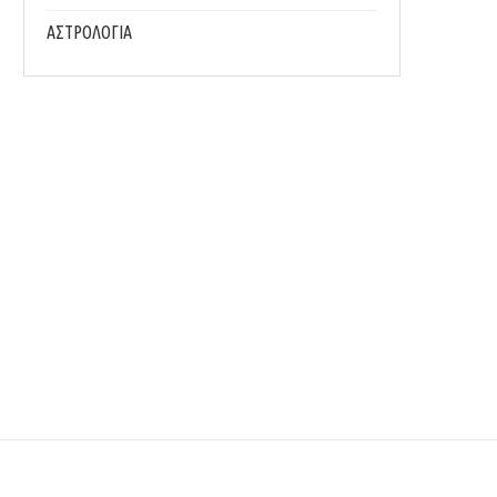
ΑΣΤΡΟΛΟΓΙΑ
ΜΙΑ (ΚΑΛΟΚΑΙΡΙΝΗ) ΧΡΙΣΤΟΥΓΕΝΝΙΑΤΙΚΗ ΙΣΤΟΡΙΑ
Η ΑΙΣΘΗΤΙΚΗ ΤΗΣ ΠΑΡΑΛΙΑΣ
06/01/2024
02/09/2023