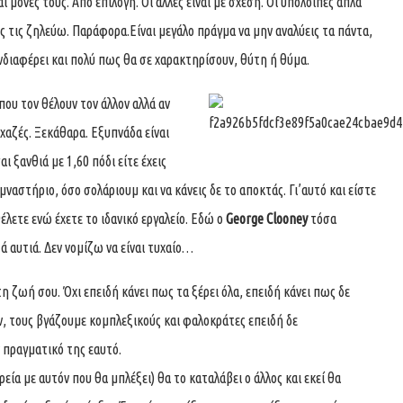
 μόνες τους. Από επιλογή. Οι άλλες είναι με σχέση. Οι υπόλοιπες απλά
νες τις ζηλεύω. Παράφορα.Είναι μεγάλο πράγμα να μην αναλύεις τα πάντα,
 ενδιαφέρει και πολύ πως θα σε χαρακτηρίσουν, θύτη ή θύμα.
που τον θέλουν τον άλλον αλλά αν
 χαζές. Ξεκάθαρα. Εξυπνάδα είναι
σαι ξανθιά με 1,60 πόδι είτε έχεις
ναστήριο, όσο σολάριουμ και να κάνεις δε το αποκτάς. Γι’αυτό και είστε
έλετε ενώ έχετε το ιδανικό εργαλείο. Εδώ ο
George Clooney
τόσα
ά αυτιά. Δεν νομίζω να είναι τυχαίο…
τη ζωή σου. Όχι επειδή κάνει πως τα ξέρει όλα, επειδή κάνει πως δε
ιν, τους βγάζουμε κομπλεξικούς και φαλοκράτες επειδή δε
ν πραγματικό της εαυτό.
εία με αυτόν που θα μπλέξει) θα το καταλάβει ο άλλος και εκεί θα