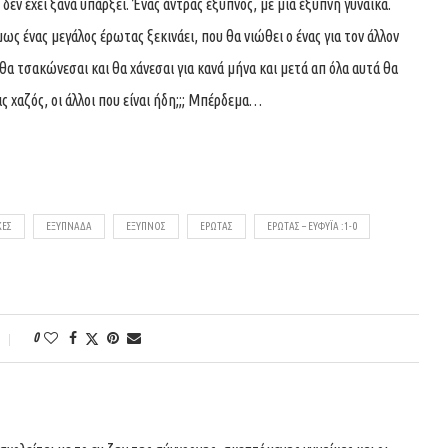
δεν έχει ξανά υπάρξει. Ένας άντρας έξυπνος, με μια έξυπνη γυναίκα.
μως ένας μεγάλος έρωτας ξεκινάει, που θα νιώθει ο ένας για τον άλλον
α τσακώνεσαι και θα χάνεσαι για κανά μήνα και μετά απ όλα αυτά θα
ις χαζός, οι άλλοι που είναι ήδη;;; Μπέρδεμα…
ΚΕΣ
ΕΞΥΠΝΆΔΑ
ΈΞΥΠΝΟΣ
ΈΡΩΤΑΣ
ΈΡΩΤΑΣ – ΕΥΦΥΪ́Α :1-0
0