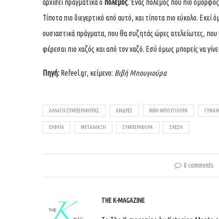
αρχίσει πραγματικά ο
πόλεμος
. Ένας πόλεμος που πιο όμορφος 
Τίποτα πιο διεγερτικό από αυτό, και τίποτα πιο εύκολο. Εκεί ό
ουσιαστικά πράγματα, που θα συζητάς ώρες ατελείωτες, που θ
φέρεσαι πιο χαζός και από τον χαζό. Εσύ όμως μπορείς να γίνε
Πηγή:
Refeel.gr
, κείμενο:
Βιβή Μπουγιούρα
ΑΛΛΑΓΉ ΣΥΜΠΕΡΙΦΟΡΆΣ
ΆΝΔΡΕΣ
ΒΙΒΉ ΜΠΟΥΓΙΟΎΡΑ
ΓΥΝΑΊ
ΕΥΦΥΪ́Α
ΜΕΤΑΛΛΑΞΗ
ΣΥΜΠΕΡΙΦΟΡΆ
ΣΧΈΣΗ
0 comments
THE K-MAGAZINE