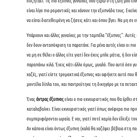
συζητάει. Τις πιο έξυπνες γυναίκες που ξέρω στη ζωή μου είναι
είναι λίγο πιο ρομαντικές και χάνουν την εξυπνάδα τους. Εκεί
να είσαι διατεθειμένη να ζήσεις κάτι και όπου βγει. Να μη σε
Υπάρχουν και άλλες γυναίκες με την ταμπέλα “έξυπνες”. Αυτές 
δεν δουν ανταπόκριση τα παρατάνε. Για μένα αυτές είναι οι πιο
να μη σε θέλει ο άλλος είτε γιατί δεν έχεις μπλε μάτια, ή δεν εί
παραπάνω κιλά. Έχεις κάτι άλλο όμως, μυαλό. Που αυτό όσο γυμ
χαζές, γιατί είστε τρομακτικά έξυπνες και αφήνετε αυτό που θ
μοντέλα δίπλα του, και παντρεύτηκε τη δικηγόρο με τα πεταχτ
Ένας
άντρας έξυπνος
είναι ο πιο εκνευριστικός που θα έρθει σ
καταλαβαίνει. Είναι εκνευριστικός γιατί όπως ανέφερα πιο πρ
συμπεριφέρονται ωραία. Ε ναι, γιατί ποτέ καμία δεν έδειξε το
Αν κάποια είναι όντως έξυπνη (καλά θα χαζέψει βέβαια στη πορ