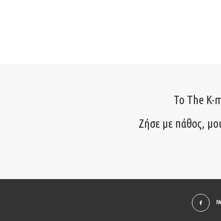
Το The K-m
Ζήσε με πάθος, μο
F