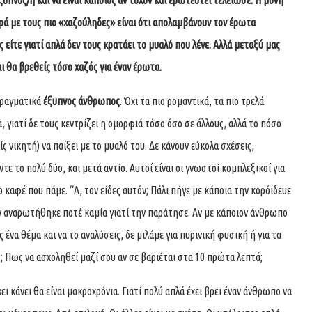
υπνος/η και να είναι κάποιος αν τυχόν και ερωτευτεί τελείωσε. Η μόνη
ρά με τους πιο «χαζούληδες» είναι ότι απολαμβάνουν τον έρωτα
 είτε γιατί απλά δεν τους κρατάει το μυαλό που λένε. Αλλά μεταξύ μας
ι θα βρεθείς τόσο χαζός για έναν έρωτα.
 πραγματικά
έξυπνος άνθρωπος
. Όχι τα πιο ρομαντικά, τα πιο τρελά.
 γιατί δε τους κεντρίζει η ομορφιά τόσο όσο σε άλλους, αλλά το πόσο
ς νικητή) να παίξει με το μυαλό του. Δε κάνουν εύκολα σχέσεις,
τε το πολύ δύο, και μετά αντίο. Αυτοί είναι οι γνωστοί κομπλεξικοί για
 καφέ που πάμε. “Α, τον είδες αυτόν; Πάλι πήγε με κάποια την κορόιδευε
εν αναρωτήθηκε ποτέ καμία γιατί την παράτησε. Αν με κάποιον άνθρωπο
ς ένα θέμα και να το αναλύσεις, δε μιλάμε για πυρινική φυσική ή για τα
ς; Πως να ασχοληθεί μαζί σου αν σε βαριέται στα 10 πρώτα λεπτά;
χει κάνει θα είναι μακροχρόνια. Γιατί πολύ απλά έχει βρει έναν άνθρωπο να