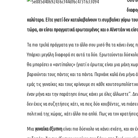
Όσο έξ
διαφο
καλύτερα. Είτε γιατί δεν καταλαβαίνουν τι συμβαίνει γύρω τους
τώρα, αν είσαι πραγματικά ερωτευμένος και ο Αϊνστάιν να είσα
Τα πιο τρελά πράγματα για το άλλο σου μισό θα τα κάνει ένας
Υπάρχει μεγάλη διαφορά σε αυτά τα δύο. Ερωτεύονται δύσκολα,
θα μπορέσει ο «αντίπαλος» (γιατί ο έρωτας είναι μια μάχη χωρί
βαριούνται τους πάντες και τα πάντα. Περνάνε καλά ένα μήνα άν
εμάς τις γυναίκες και τους κρίνουμε σε κάθε κουτσομπολίστικο
έναν μήνα και την παράτησε όπως κάνει με όλες άλλωστε”. Δ
δεν έχεις να συζητήσεις κάτι, να πεις δύο κουβέντες, να πιάσει
πολιτικά της χώρας, κάτι άλλο πιο απλό. Πως να τον κρατήσει
Μια
γυναίκα έξυπνη
είναι πιο δύσκολο να κάνει σχέση, και αν έ